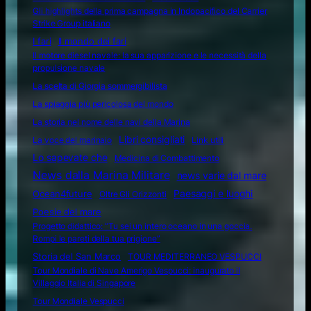
Gli highlights della prima campagna in Indopacifico del Carrier
Strike Group italiano
I fari
Il mondo dei fari
Il motore diesel navale: la sua apparizione e le necessità della
propulsione navale
La scelta di Giorgia sommergibilista
La spiaggia più pericolosa del mondo
La storia nel nome delle navi della Marina
Libri consigliati
La voce del marinaio
Link utili
Lo sapevate che
Medicina di Combattimento
News dalla Marina Militare
news varie dal mare
Ocean4future
Paesaggi e luoghi
Oltre Gli Orizzonti
Poesie del mare
Progetto didattico: “Tu sei un intero oceano in una goccia.
Rompi le pareti della tua prigione”
Storia del San Marco
TOUR MEDITERRANEO VESPUCCI
Tour Mondiale di Nave Amerigo Vespucci: inaugurato il
Villaggio Italia di Singapore
Tour Mondiale Vespucci