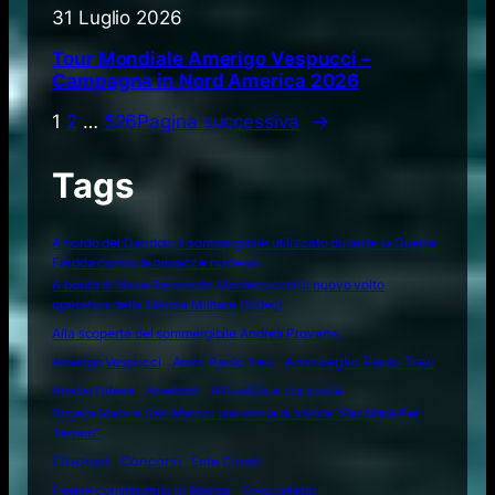
31 Luglio 2026
Tour Mondiale Amerigo Vespucci –
Campagna in Nord America 2026
1
2
…
526
Pagina successiva
→
Tags
A bordo del Dandolo il sommergibile utilizzato durante la Guerra
Fredda contro le minacce nucleari
A bordo di Nave Raimondo Montecuccoli il nuovo volto
operativo della Marina Militare (Video)
Alla scoperta del sommergibile Andrea Provana
Amerigo Vespucci
Amm. Paolo Treu
Ammiraglio Paolo Treu
Attualità e curiosità
Analisi Difesa
Aneddoti
Brigata Marina San Marco: una storia di Valore "Per Mare Per
Terram"
Citazioni
Concorsi
Ente Circoli
Essere commissario in Marina
Frasi celebri