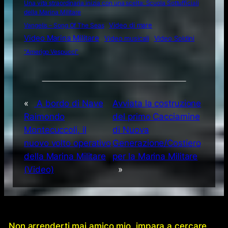
Una vita straordinaria inizia con una scelta: Scuola Sottufficiali
della Marina Militare
Video di mare
Vangelis – Song Of The Seas
Video Marina Militare
Video musicali
Video Soldini
“Amerigo Vespucci”
«
A bordo di Nave
Avviata la costruzione
Raimondo
del primo Cacciamine
Montecuccoli, il
di Nuova
nuovo volto operativo
Generazione/Costiero
della Marina Militare
per la Marina Militare
(Video)
»
Non arrenderti mai amico mio, impara a cercare