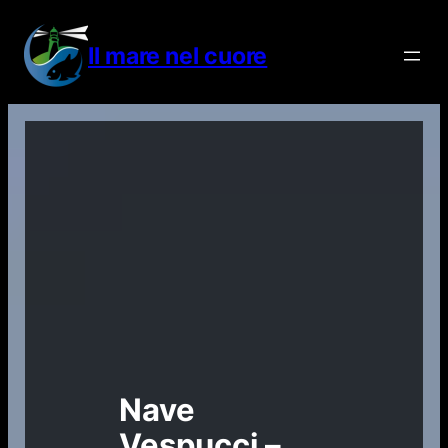
Vai
al
Il mare nel cuore
contenuto
Nave
Vespucci –