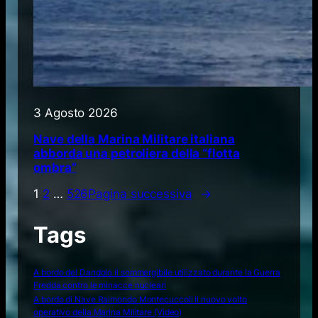
3 Agosto 2026
Nave della Marina Militare italiana
abborda una petroliera della “flotta
ombra”
1
2
…
526
Pagina successiva
→
Tags
A bordo del Dandolo il sommergibile utilizzato durante la Guerra
Fredda contro le minacce nucleari
A bordo di Nave Raimondo Montecuccoli il nuovo volto
operativo della Marina Militare (Video)