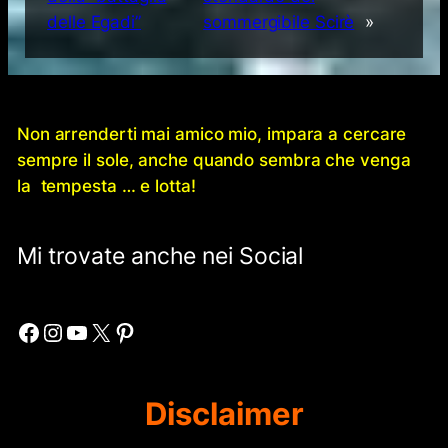
delle Egadi”
sommergibile Scirè
»
Non arrenderti mai amico mio, impara a cercare
sempre il sole, anche quando sembra che venga
la tempesta … e lotta!
Mi trovate anche nei Social
Facebook
Instagram
YouTube
X
Pinterest
Disclaimer