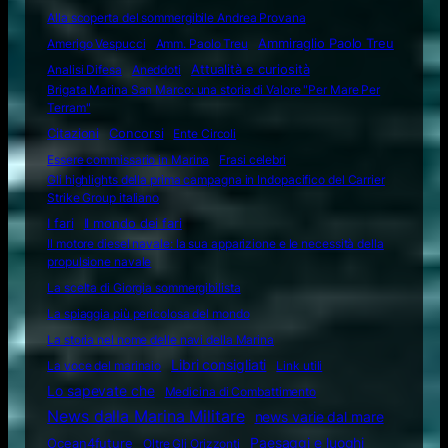
Alla scoperta del sommergibile Andrea Provana
Amerigo Vespucci
Amm. Paolo Treu
Ammiraglio Paolo Treu
Attualità e curiosità
Analisi Difesa
Aneddoti
Brigata Marina San Marco: una storia di Valore "Per Mare Per
Terram"
Citazioni
Concorsi
Ente Circoli
Essere commissario in Marina
Frasi celebri
Gli highlights della prima campagna in Indopacifico del Carrier
Strike Group italiano
I fari
Il mondo dei fari
Il motore diesel navale: la sua apparizione e le necessità della
propulsione navale
La scelta di Giorgia sommergibilista
La spiaggia più pericolosa del mondo
La storia nel nome delle navi della Marina
Libri consigliati
La voce del marinaio
Link utili
Lo sapevate che
Medicina di Combattimento
News dalla Marina Militare
news varie dal mare
Ocean4future
Paesaggi e luoghi
Oltre Gli Orizzonti