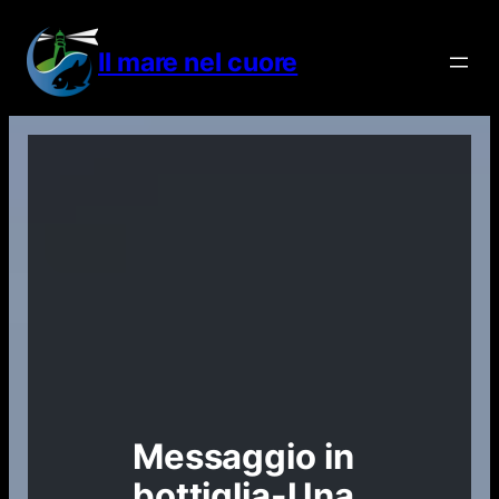
Vai
al
Il mare nel cuore
contenuto
Messaggio in
bottiglia-Una