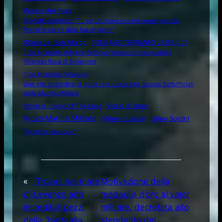
Poesie del mare
Progetto didattico: “Tu sei un intero oceano in una goccia.
Rompi le pareti della tua prigione”
Storia del San Marco
TOUR MEDITERRANEO VESPUCCI
Tour Mondiale di Nave Amerigo Vespucci: inaugurato il
Villaggio Italia di Singapore
Tour Mondiale Vespucci
Una vita straordinaria inizia con una scelta: Scuola Sottufficiali
della Marina Militare
Video di mare
Vangelis – Song Of The Seas
Video Marina Militare
Video musicali
Video Soldini
“Amerigo Vespucci”
«
Trovati nel mare
Motivazione della
di Levanzo altri
medaglia d’oro al valor
incredibili pezzi
militare, decretata allo
della “battaglia
stendardo del