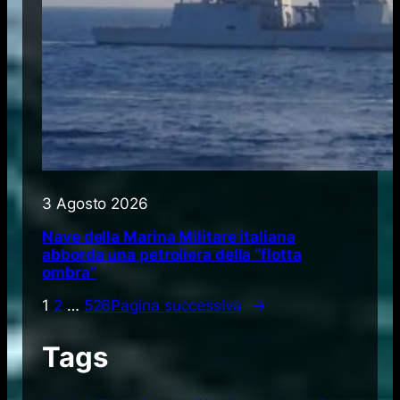
3 Agosto 2026
Nave della Marina Militare italiana
abborda una petroliera della “flotta
ombra”
1
2
…
526
Pagina successiva
→
Tags