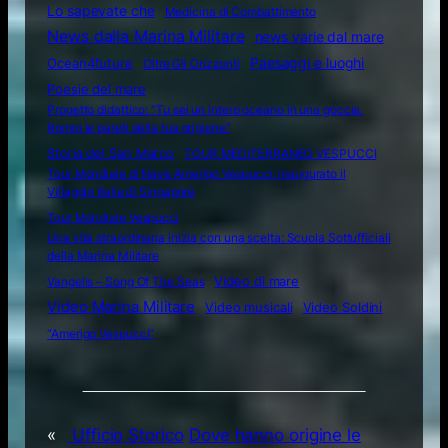
Lo sapevate che
Medicina di Combattimento
News dalla Marina Militare
news varie dal mare
Ocean4future
Paesaggi e luoghi
Oltre Gli Orizzonti
Poesie del mare
Progetto didattico: “Tu sei un intero oceano in una goccia.
Rompi le pareti della tua prigione”
Storia del San Marco
TOUR MEDITERRANEO VESPUCCI
Tour Mondiale di Nave Amerigo Vespucci: inaugurato il
Villaggio Italia di Singapore
Tour Mondiale Vespucci
Una vita straordinaria inizia con una scelta: Scuola Sottufficiali
della Marina Militare
Video di mare
Vangelis – Song Of The Seas
Video Marina Militare
Video musicali
Video Soldini
“Amerigo Vespucci”
«
Ufficio Storico
Dove hanno origine le