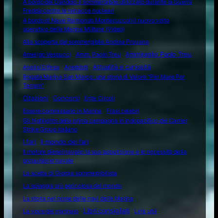
A bordo del Dandolo il sommergibile utilizzato durante la Guerra
Fredda contro le minacce nucleari
A bordo di Nave Raimondo Montecuccoli il nuovo volto
operativo della Marina Militare (Video)
Alla scoperta del sommergibile Andrea Provana
Amerigo Vespucci
Amm. Paolo Treu
Ammiraglio Paolo Treu
Attualità e curiosità
Analisi Difesa
Aneddoti
Brigata Marina San Marco: una storia di Valore "Per Mare Per
Terram"
Citazioni
Concorsi
Ente Circoli
Essere commissario in Marina
Frasi celebri
Gli highlights della prima campagna in Indopacifico del Carrier
Strike Group italiano
I fari
Il mondo dei fari
Il motore diesel navale: la sua apparizione e le necessità della
propulsione navale
La scelta di Giorgia sommergibilista
La spiaggia più pericolosa del mondo
La storia nel nome delle navi della Marina
Libri consigliati
La voce del marinaio
Link utili