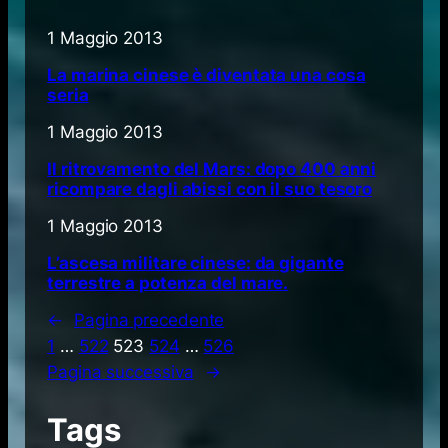
1 Maggio 2013
La marina cinese è diventata una cosa
seria
1 Maggio 2013
Il ritrovamento del Mars: dopo 400 anni
ricompare dagli abissi con il suo tesoro
1 Maggio 2013
L’ascesa militare cinese: da gigante
terrestre a potenza del mare.
←
Pagina precedente
1
…
522
523
524
…
526
Pagina successiva
→
Tags