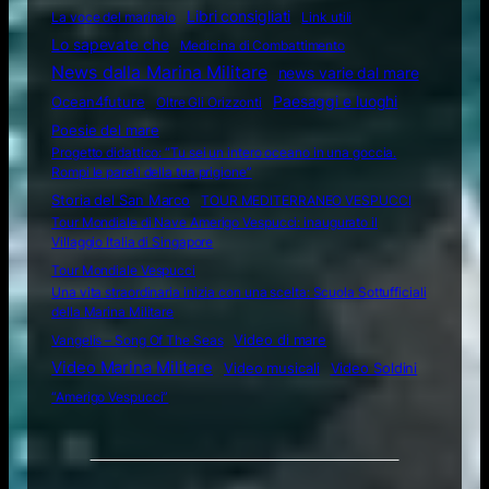
Libri consigliati
La voce del marinaio
Link utili
Lo sapevate che
Medicina di Combattimento
News dalla Marina Militare
news varie dal mare
Ocean4future
Paesaggi e luoghi
Oltre Gli Orizzonti
Poesie del mare
Progetto didattico: “Tu sei un intero oceano in una goccia.
Rompi le pareti della tua prigione”
Storia del San Marco
TOUR MEDITERRANEO VESPUCCI
Tour Mondiale di Nave Amerigo Vespucci: inaugurato il
Villaggio Italia di Singapore
Tour Mondiale Vespucci
Una vita straordinaria inizia con una scelta: Scuola Sottufficiali
della Marina Militare
Video di mare
Vangelis – Song Of The Seas
Video Marina Militare
Video musicali
Video Soldini
“Amerigo Vespucci”