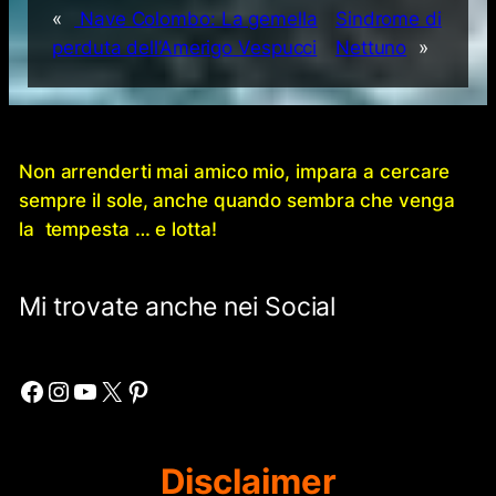
«
Nave Colombo: La gemella
Sindrome di
perduta dell’Amerigo Vespucci
Nettuno
»
Non arrenderti mai amico mio, impara a cercare
sempre il sole, anche quando sembra che venga
la tempesta … e lotta!
Mi trovate anche nei Social
Facebook
Instagram
YouTube
X
Pinterest
Disclaimer