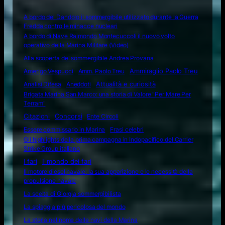
A bordo del Dandolo il sommergibile utilizzato durante la Guerra
Fredda contro le minacce nucleari
A bordo di Nave Raimondo Montecuccoli il nuovo volto
operativo della Marina Militare (Video)
Alla scoperta del sommergibile Andrea Provana
Amerigo Vespucci
Amm. Paolo Treu
Ammiraglio Paolo Treu
Attualità e curiosità
Analisi Difesa
Aneddoti
Brigata Marina San Marco: una storia di Valore "Per Mare Per
Terram"
Citazioni
Concorsi
Ente Circoli
Essere commissario in Marina
Frasi celebri
Gli highlights della prima campagna in Indopacifico del Carrier
Strike Group italiano
I fari
Il mondo dei fari
Il motore diesel navale: la sua apparizione e le necessità della
propulsione navale
La scelta di Giorgia sommergibilista
La spiaggia più pericolosa del mondo
La storia nel nome delle navi della Marina