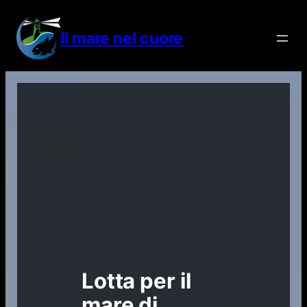
Vai
al
Il mare nel cuore
contenuto
Lotta per il
mare di