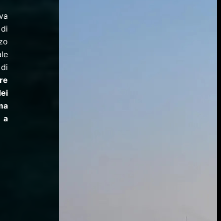
ova
di
zzo
le
di
re
dei
ima
 a