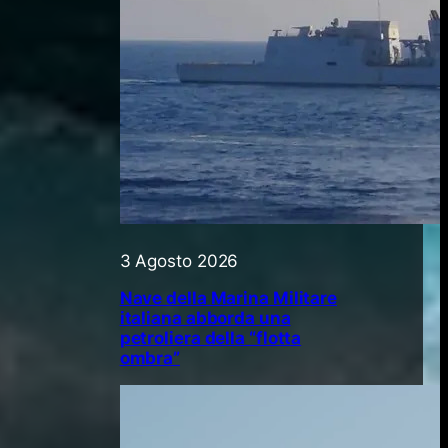
3 Agosto 2026
Nave della Marina Militare
italiana abborda una
petroliera della “flotta
ombra”