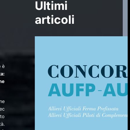
Ultimi
articoli
e è
ta:
he
ne
sec
ito
à.