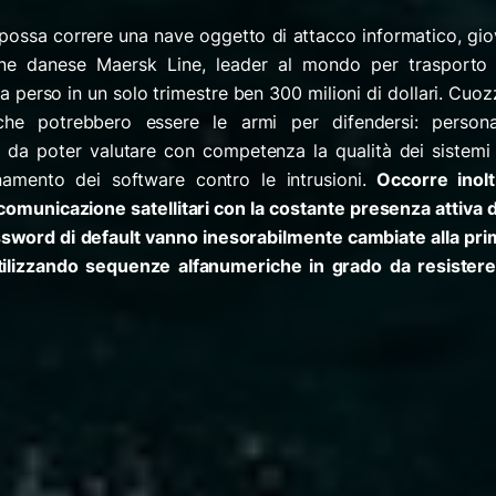
o possa correre una nave oggetto di attacco informatico, gi
ione danese Maersk Line, leader al mondo per trasporto 
 perso in un solo trimestre ben 300 milioni di dollari. Cuo
che potrebbero essere le armi per difendersi: persona
o da poter valutare con competenza la qualità dei sistemi 
rnamento dei software contro le intrusioni.
Occorre inolt
 comunicazione satellitari con la costante presenza attiva 
assword di default vanno inesorabilmente cambiate alla pr
 utilizzando sequenze alfanumeriche in grado da resistere