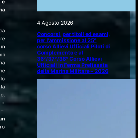
i è
ma
4 Agosto 2026
ica
Concorsi, per titoli ed esami,
re
per l’ammissione al 25°
corso Allievi Ufficiali Piloti di
 in
Complemento e al
ili
36°/37°/38° Corso Allievi
ma
Ufficiali in Ferma Prefissata
ine
della Marina Militare – 2026
olo
 la
o.
: «
 –
un
ro