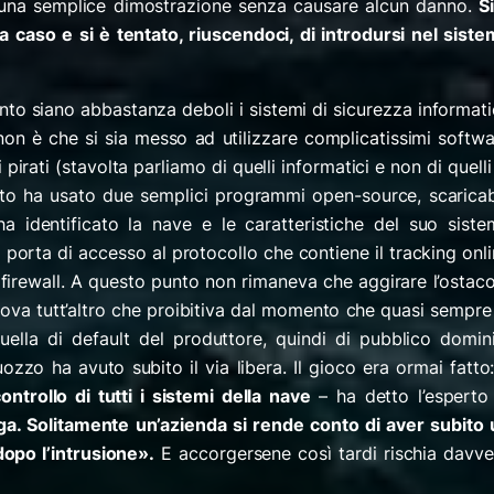
i una semplice dimostrazione senza causare alcun danno.
S
 caso e si è tentato, riuscendoci, di introdursi nel siste
o siano abbastanza deboli i sistemi di sicurezza informat
n è che si sia messo ad utilizzare complicatissimi softwa
pirati (stavolta parliamo di quelli informatici e non di quelli
ento ha usato due semplici programmi open-source, scaricab
ha identificato la nave e le caratteristiche del suo siste
a porta di accesso al protocollo che contiene il tracking onl
 firewall. A questo punto non rimaneva che aggirare l’ostac
ova tutt’altro che proibitiva dal momento che quasi sempre
lla di default del produttore, quindi di pubblico domini
zo ha avuto subito il via libera. Il gioco era ormai fatto
ntrollo di tutti i sistemi della nave
– ha detto l’esperto
. Solitamente un’azienda si rende conto di aver subito 
dopo l’intrusione
».
E accorgersene così tardi rischia davve