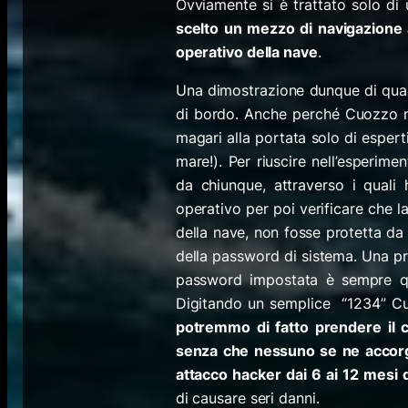
Ovviamente si è trattato solo d
scelto un mezzo di navigazione a
operativo della nave
.
Una dimostrazione dunque di quant
di bordo. Anche perché Cuozzo no
magari alla portata solo di esperti 
mare!). Per riuscire nell’esperim
da chiunque, attraverso i quali 
operativo per poi verificare che l
della nave, non fosse protetta da
della password di sistema. Una pr
password impostata è sempre que
Digitando un semplice “1234” Cuoz
potremmo di fatto prendere il co
senza che nessuno se ne accorga
attacco hacker dai 6 ai 12 mesi 
di causare seri danni.