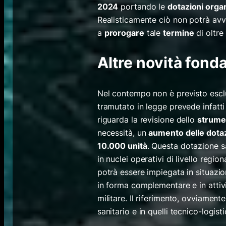
2024
portando le
dotazioni orga
Realisticamente ciò non potrà avve
a
prorogare
tale
termine
di oltre
Altre novità fond
Nel contempo non è previsto esclus
tramutato in legge prevede infatti
riguarda la revisione dello
strumen
necessità, un
aumento delle dota
10.000 unità
.
Questa dotazione 
in nuclei operativi di livello regio
potrà essere impiegata in situazio
in forma complementare e in attiv
militare. Il riferimento, ovviament
sanitario e in quelli tecnico-logisti