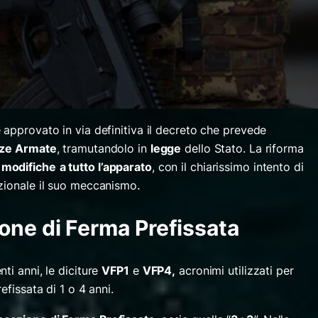
 approvato in via definitiva il decreto che prevede
orze Armate
, tramutandolo in
legge
dello Stato. La riforma
i
modifiche
a tutto l’apparato
, con il chiarissimo intento di
zionale il suo meccanismo
.
one di Ferma Prefissata
ti anni, le diciture
VFP1
e
VFP4
,
acronimi utilizzati per
efissata di 1 o 4 anni.