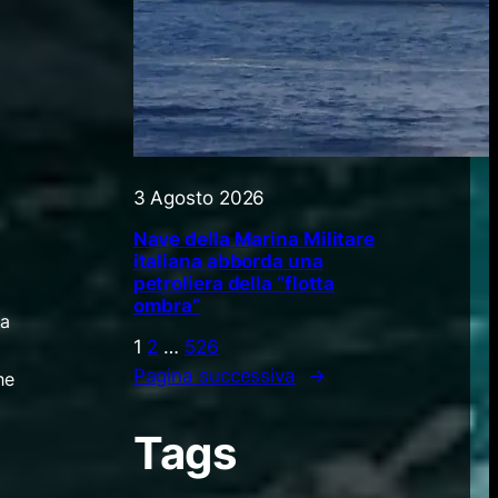
3 Agosto 2026
Nave della Marina Militare
italiana abborda una
petroliera della “flotta
ombra”
ta
1
2
…
526
Pagina successiva
→
he
Tags