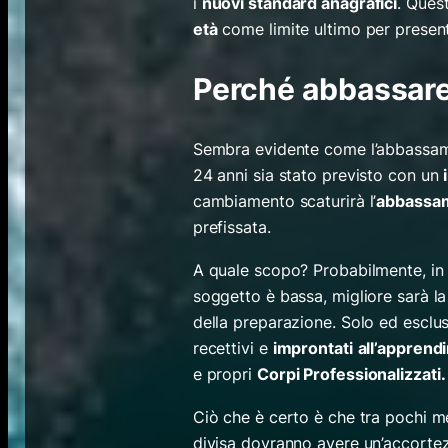
i
nuovi standard anagrafici
. Ques
età
come limite ultimo per presen
Perché abbassare i
Sembra evidente come l’abbassament
24 anni sia stato previsto con un
cambiamento scaturirà l’
abbassam
prefissata.
A quale scopo? Probabilmente, in t
soggetto è bassa, migliore sarà la
della preparazione. Solo ed esclu
recettivi e
improntati
all’apprend
e propri
Corpi Professionalizzati.
Ciò che è certo è che tra pochi me
divisa dovranno avere un’accortezz