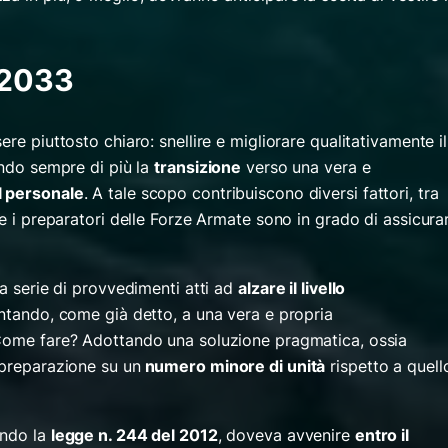
 2033
re piuttosto chiaro: snellire e migliorare qualitativamente il
endo sempre di più la
transizione
verso una vera e
l personale
.
A tale scopo contribuiscono diversi fattori, tra
he i preparatori delle Forze Armate sono in grado di assicura
na serie di provvedimenti atti ad
alzare il livello
untando, come già detto, a una vera e propria
 Come fare? Adottando una soluzione pragmatica, ossia
 preparazione su un
numero minore di unità
rispetto a quell
ondo la
legge n. 244 del 2012
, doveva avvenire
entro il