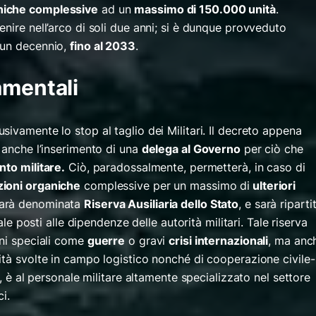
niche complessive
ad un
massimo di 150.000 unità
.
nire nell’arco di soli due anni; si è dunque provveduto
 un decennio,
fino al 2033
.
amentali
ivamente lo stop al taglio dei Militari. Il decreto appena
 anche l’inserimento di una
delega al Governo
per ciò che
to militare.
Ciò, paradossalmente, permetterà, in caso di
zioni organiche
complessive per un massimo di
ulteriori
sarà denominata
Riserva Ausiliaria dello Stato
,
e sarà riparti
nale posti alle dipendenze delle autorità militari. Tale riserva
ni speciali come
guerre
o gravi
crisi internazionali
,
ma anc
ità svolte in campo logistico nonché di cooperazione civile-
e, è al personale militare altamente specializzato nel settore
ci.