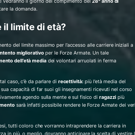
ti vedranno il giorno del compimento del
28° anno di
tare la domanda.
l limite di età?
o del limite massimo per l’accesso alle carriere iniziali a
intento migliorativo
per le Forze Armate. Un tale
ento dell’età media
dei volontari arruolati in ferma
al caso, c’è da parlare di
recettività
:
più l’età media del
 sua capacità di far suoi gli insegnamenti ricevuti nel corso
sivamente agendo sulla mente e sul fisico di
ragazzi
più
imento
sarà infatti possibile rendere le Forze Armate dei ver
si, tutti coloro che vorranno intraprendere la carriera in
a in più, o meglio, dovranno anticipare la scelta di vestire 