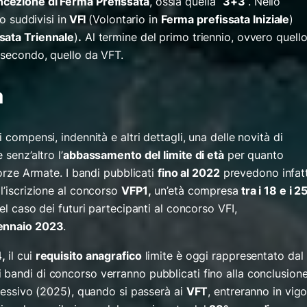
cezione di Ferma Prefissata
, ossia quella
“
3+3
”.
Nello
no suddivisi in
VFI
(Volontario in
Ferma prefissata Iniziale
)
sata Triennale
)
.
Al termine del primo triennio, ovvero quell
 secondo, quello da VFT.
à
 compensi, indennità e altri dettagli, una delle novità di
senz’altro l’
abbassamento del limite di età
per quanto
orze Armate. I bandi pubblicati
fino al 2022
prevedono infatt
l’iscrizione al concorso
VFP1
,
un’età compresa
tra i 18 e i 2
el caso dei futuri partecipanti al concorso VFI,
gennaio 2023
.
4
,
il cui
requisito anagrafico
limite è oggi rappresentato dal
i bandi di concorso verranno pubblicati fino alla conclusion
ccessivo (2025), quando si passerà ai
VFT
, entreranno in vig