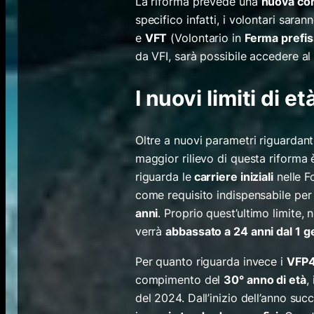
La riforma prevede una
nuova con
specifico infatti, i volontari saran
e
VFT
(Volontario in
Ferma prefis
da VFI, sarà possibile accedere al
I nuovi limiti di et
Oltre a nuovi parametri riguardanti
maggior rilievo di questa riforma è 
riguarda le
carriere iniziali
nelle F
come requisito indispensabile per 
anni
.
Proprio quest’ultimo limite, n
verrà
abbassato a 24 anni dal 1 
Per quanto riguarda invece i
VFP
compimento del
30° anno di età
,
del 2024. Dall’inizio dell’anno su