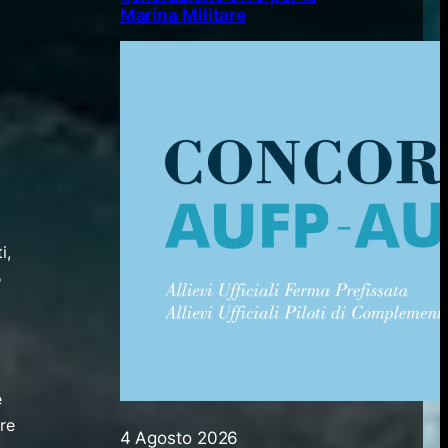
Marina Militare
o
i,
5
e
ore
4 Agosto 2026