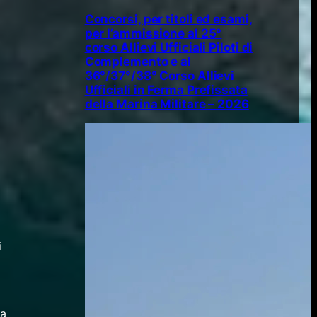
Concorsi, per titoli ed esami,
per l’ammissione al 25°
corso Allievi Ufficiali Piloti di
Complemento e al
36°/37°/38° Corso Allievi
Ufficiali in Ferma Prefissata
della Marina Militare – 2026
i
la