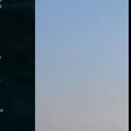
l
e
à
on