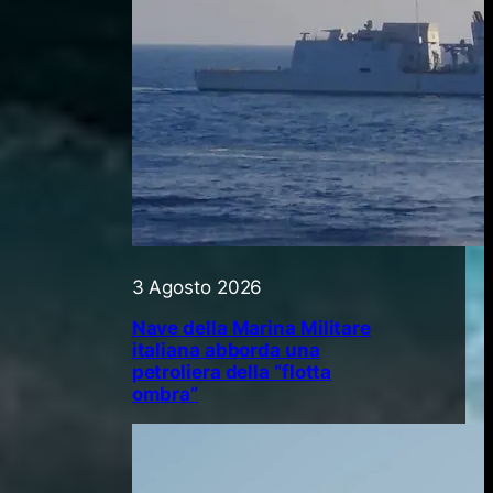
3 Agosto 2026
Nave della Marina Militare
italiana abborda una
petroliera della “flotta
ombra”