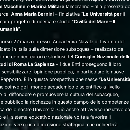
le Macchine
e
Marina Militare
lanceranno – alla presenza de
cerca,
Anna Maria Bernini
– l’iniziativa “
Le Università per il
ampio progetto di ricerca e studio “
Civiltà del Mare – Il
’umanità
“.
scorso 27 marzo presso l’Accademia Navale di Livorno del
cato in Italia sulla dimensione subacquea – realizzato da
ione con ricercatori e studiosi del
Consiglio Nazionale dell
Studi di Roma La Sapienza
– i due Enti proseguono il loro
sensibilizzare l’opinione pubblica, in particolare le nuove
l Rapporto. È in questa prospettiva che nasce “
Le Universit
he coinvolge il mondo accademico e scientifico a livello
to di diffondere e promuovere la cultura del subacqueo,
e pubblico la ricchezza in questo campo delle competenze
erca delle nostre Università. Ciò anche attraverso iniziative c
 e il sistema educativo nazionale volte a favorire il
zioni verso una dimensione strategica, che richiederà