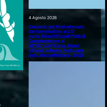
4 Agosto 2026
Concorsi, per titoli ed esami,
per l’ammissione al 25°
corso Allievi Ufficiali Piloti di
Complemento e al
36°/37°/38° Corso Allievi
Ufficiali in Ferma Prefissata
della Marina Militare – 2026
,