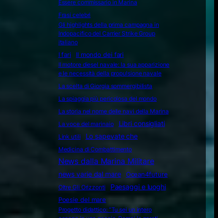
Essere commissario in Marina
Frasi celebri
Gli highlights della prima campagna in
Indopacifico del Carrier Strike Group
italiano
I fari
Il mondo dei fari
Il motore diesel navale: la sua apparizione
e le necessità della propulsione navale
La scelta di Giorgia sommergibilista
La spiaggia più pericolosa del mondo
La storia nel nome delle navi della Marina
Libri consigliati
La voce del marinaio
Lo sapevate che
Link utili
Medicina di Combattimento
News dalla Marina Militare
news varie dal mare
Ocean4future
Paesaggi e luoghi
Oltre Gli Orizzonti
Poesie del mare
Progetto didattico: “Tu sei un intero