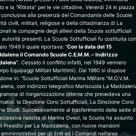
e la “Ritirata” per le vie cittadine. Venerdì 24 in piazza
ta conclusiva alla presenza del Comandante delle Scuole
tà civili, militari, religiose e della cittadinanza di La
nali le compagnie degli allievi della Scuola sottufficiali
e autorità presenti. La Scuola Sottufficiali fu costituita co
aio 1949 il quale riportava: “
Con la data del 15
Maddalena il Comando Scuole C.E.M.M. – Indirizzo
ddalena
“
. Cessato il conflitto infatti, nel 1949 vennero
rpo Equipaggi Militari Marittimi). Dal 1980 si dispose
ione in: “Scuole Sottufficiali Marina Militare “M.O.V.M.
lena, con indirizzo telegrafico Mariscuola La Maddalen
gramma di riorganizzazione interna che prevedeva una
tivi: la Direzione Corsi Sottufficiali, La Direzione Corsi
zione Studi. Successivamente al trasferimento della sede d
uccessiva nascita di Marina Ovest, la Scuola ha assunto
i Presidio per La Maddalena, con nuove mansioni
 amministrativo per gli Enti ed i Comandi nell’area