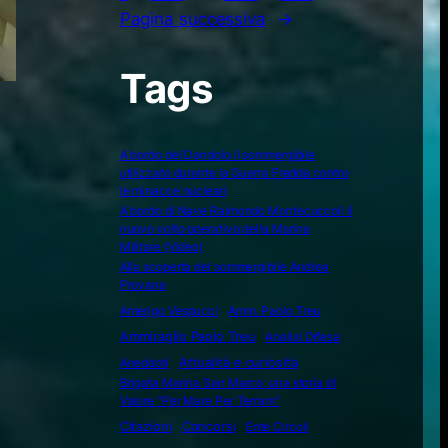
Pagina successiva
→
Tags
A bordo del Dandolo il sommergibile
utilizzato durante la Guerra Fredda contro
le minacce nucleari
A bordo di Nave Raimondo Montecuccoli il
nuovo volto operativo della Marina
Militare (Video)
Alla scoperta del sommergibile Andrea
Provana
Amerigo Vespucci
Amm. Paolo Treu
Ammiraglio Paolo Treu
Analisi Difesa
Attualità e curiosità
Aneddoti
Brigata Marina San Marco: una storia di
Valore "Per Mare Per Terram"
Citazioni
Concorsi
Ente Circoli