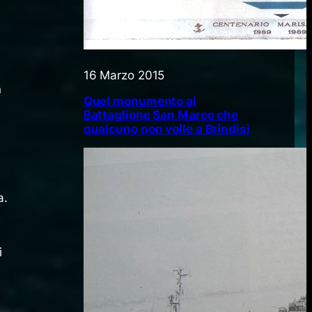
16 Marzo 2015
n
Quel monumento al
Battaglione San Marco che
qualcuno non volle a Brindisi
a.
i