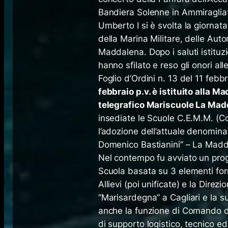
Bandiera Solenne in Ammiragliato 
Umberto I si è svolta la giorna
della Marina Militare, delle Autori
Maddalena. Dopo i saluti istituzio
hanno sfilato e reso gli onori all
Foglio d’Ordini n. 13 del 11 febbr
febbraio p.v. è istituito alla 
telegrafico Mariscuole La Ma
insediate le Scuole C.E.M.M. (Co
l’adozione dell’attuale denominaz
Domenico Bastianini” – La Madda
Nel contempo fu avviato un pro
Scuola basata su 3 elementi forma
Allievi (poi unificate) e la Dire
“Marisardegna” a Cagliari e la s
anche la funzione di Comando d
di supporto logistico, tecnico ed