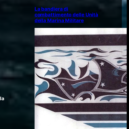
La bandiera di
combattimento delle Unità
della Marina Militare
la