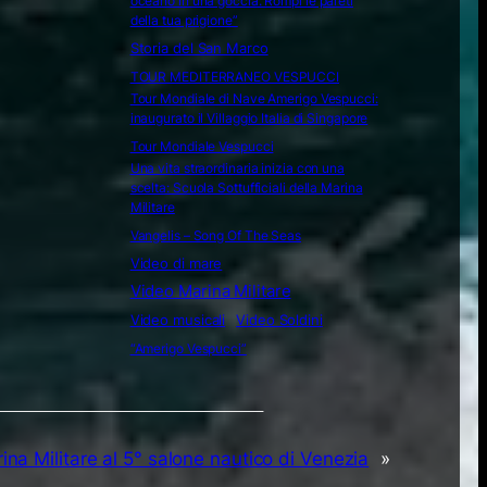
oceano in una goccia. Rompi le pareti
della tua prigione”
Storia del San Marco
TOUR MEDITERRANEO VESPUCCI
Tour Mondiale di Nave Amerigo Vespucci:
inaugurato il Villaggio Italia di Singapore
Tour Mondiale Vespucci
Una vita straordinaria inizia con una
scelta: Scuola Sottufficiali della Marina
Militare
Vangelis – Song Of The Seas
Video di mare
Video Marina Militare
Video musicali
Video Soldini
“Amerigo Vespucci”
ina Militare al 5° salone nautico di Venezia
»