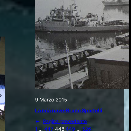
9 Marzo 2015
La mia nave-Bruno Sportelli
←
Pagina precedente
1
…
447
448
449
…
526