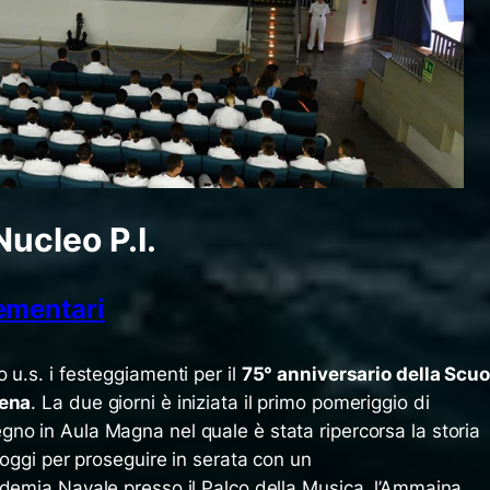
Nucleo P.I.
lementari
 u.s. i festeggiamenti per il
75° anniversario della Scuo
lena
. La due giorni è iniziata il primo pomeriggio di
no in Aula Magna nel quale è stata ripercorsa la storia
 oggi per proseguire in serata con un
ademia Navale presso il Palco della Musica, l’Ammaina