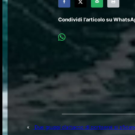
Condividi l’articolo su Whats
«
Due gruppi d’attacco di portaerei si sfid