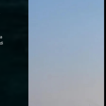
,
la
di