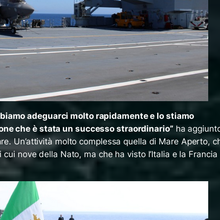
biamo adeguarci molto rapidamente e lo stiamo
one che è stata un successo straordinario”
ha aggiunt
are. Un’attività molto complessa quella di Mare Aperto, c
 cui nove della Nato, ma che ha visto l’Italia e la Francia