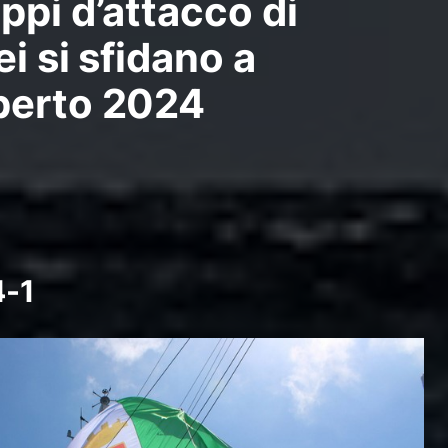
ppi d’attacco di
i si sfidano a
perto 2024
4-1