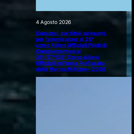
4 Agosto 2026
Concorsi, per titoli ed esami,
per l’ammissione al 25°
corso Allievi Ufficiali Piloti di
Complemento e al
36°/37°/38° Corso Allievi
Ufficiali in Ferma Prefissata
della Marina Militare – 2026