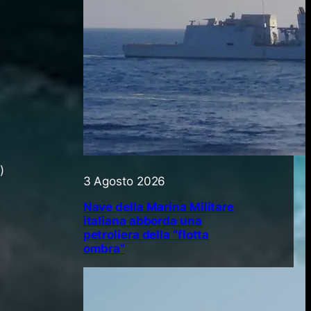
)
3 Agosto 2026
Nave della Marina Militare
italiana abborda una
petroliera della “flotta
ombra”