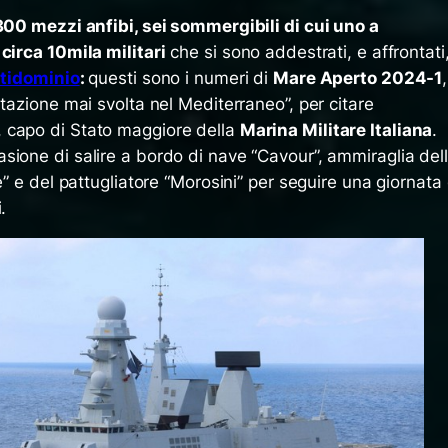
 300 mezzi anfibi, sei sommergibili di cui uno a
circa 10mila militari
che si sono addestrati, e affrontati
tidominio
:
questi sono i numeri di
Mare Aperto 2024-1
,
itazione mai svolta nel Mediterraneo”, per citare
, capo di Stato maggiore della
Marina Militare Italiana
.
sione di salire a bordo di nave “Cavour”, ammiraglia del
e” e del pattugliatore “Morosini” per seguire una giornata 
.