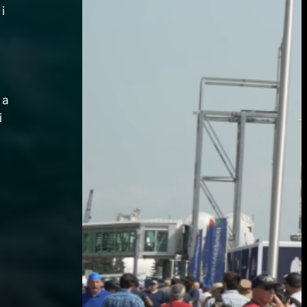
i
 a
i