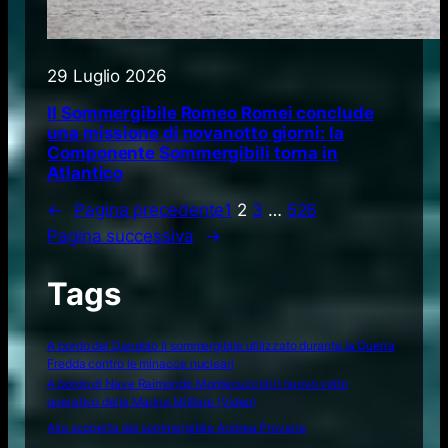
29 Luglio 2026
Il Sommergibile Romeo Romei conclude
una missione di novanotto giorni: la
Componente Sommergibili torna in
Atlantico
←
Pagina precedente
1
2
3
…
526
Pagina successiva
→
Tags
A bordo del Dandolo il sommergibile utilizzato durante la Guerra
Fredda contro le minacce nucleari
A bordo di Nave Raimondo Montecuccoli il nuovo volto
operativo della Marina Militare (Video)
Alla scoperta del sommergibile Andrea Provana