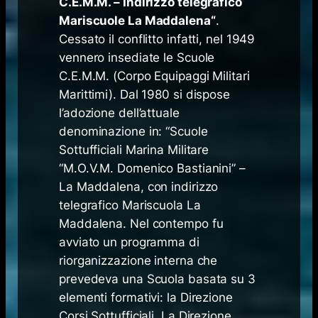
C.E.M.M. – Indirizzo telegrafico
Mariscuole La Maddalena
“
.
Cessato il conflitto infatti, nel 1949
vennero insediate le Scuole
C.E.M.M. (Corpo Equipaggi Militari
Marittimi). Dal 1980 si dispose
l’adozione dell’attuale
denominazione in: “Scuole
Sottufficiali Marina Militare
“M.O.V.M. Domenico Bastianini” –
La Maddalena, con indirizzo
telegrafico Mariscuola La
Maddalena. Nel contempo fu
avviato un programma di
riorganizzazione interna che
prevedeva una Scuola basata su 3
elementi formativi: la Direzione
Corsi Sottufficiali, La Direzione