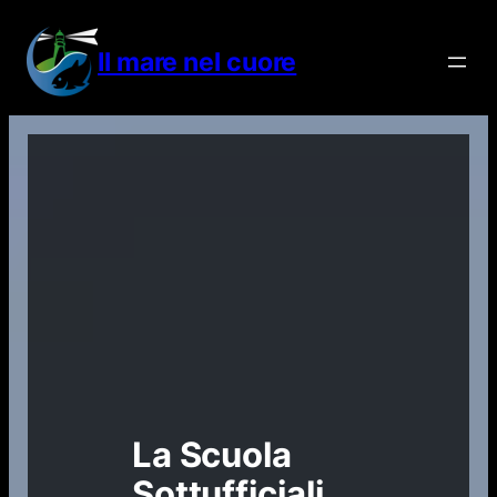
Vai
al
Il mare nel cuore
contenuto
La Scuola
Sottufficiali