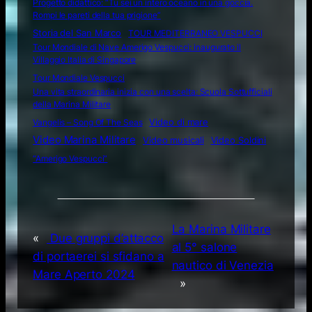
Progetto didattico: “Tu sei un intero oceano in una goccia.
Rompi le pareti della tua prigione”
Storia del San Marco
TOUR MEDITERRANEO VESPUCCI
Tour Mondiale di Nave Amerigo Vespucci: inaugurato il
Villaggio Italia di Singapore
Tour Mondiale Vespucci
Una vita straordinaria inizia con una scelta: Scuola Sottufficiali
della Marina Militare
Video di mare
Vangelis – Song Of The Seas
Video Marina Militare
Video musicali
Video Soldini
“Amerigo Vespucci”
La Marina Militare
«
Due gruppi d’attacco
al 5° salone
di portaerei si sfidano a
nautico di Venezia
Mare Aperto 2024
»