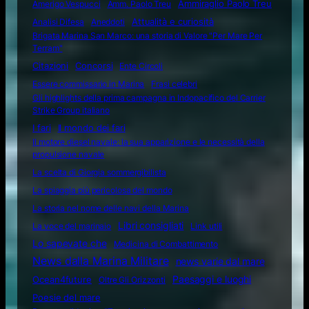
Amerigo Vespucci
Amm. Paolo Treu
Ammiraglio Paolo Treu
Attualità e curiosità
Analisi Difesa
Aneddoti
Brigata Marina San Marco: una storia di Valore "Per Mare Per
Terram"
Citazioni
Concorsi
Ente Circoli
Essere commissario in Marina
Frasi celebri
Gli highlights della prima campagna in Indopacifico del Carrier
Strike Group italiano
I fari
Il mondo dei fari
Il motore diesel navale: la sua apparizione e le necessità della
propulsione navale
La scelta di Giorgia sommergibilista
La spiaggia più pericolosa del mondo
La storia nel nome delle navi della Marina
Libri consigliati
La voce del marinaio
Link utili
Lo sapevate che
Medicina di Combattimento
News dalla Marina Militare
news varie dal mare
Ocean4future
Paesaggi e luoghi
Oltre Gli Orizzonti
Poesie del mare