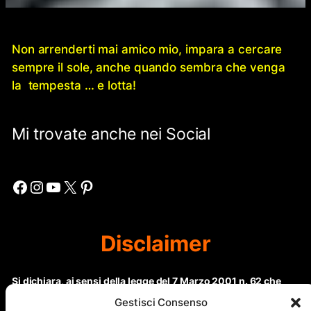
Non arrenderti mai amico mio, impara a cercare
sempre il sole, anche quando sembra che venga
la tempesta … e lotta!
Mi trovate anche nei Social
Facebook
Instagram
YouTube
X
Pinterest
Disclaimer
Si dichiara, ai sensi della legge del 7 Marzo 2001 n. 62 che
questo sito non rientra nella categoria di “Informazione
Gestisci Consenso