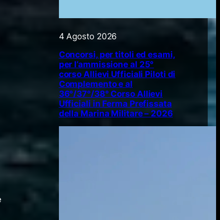
4 Agosto 2026
Concorsi, per titoli ed esami,
per l’ammissione al 25°
corso Allievi Ufficiali Piloti di
Complemento e al
36°/37°/38° Corso Allievi
Ufficiali in Ferma Prefissata
della Marina Militare – 2026
e