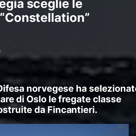
egia sceglie le
 “Constellation”
4
a Difesa norvegese ha selezionat
tare di Oslo le fregate classe
ostruite da
Fincantieri
.