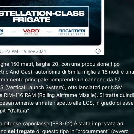
nghe 150 metri, larghe 20, con una propulsione tipo
tric And Gas
), autonomia di 6mila miglia a 16 nodi e un
’armamento principale comprende un cannone da 57
LS (
Vertical Launch System
), otto lanciatori per NSM
ma RIM-116 RAM (
Rolling Airframe Missile
). Si tratta quind
ù pesantemente armate rispetto alle LCS, in grado di esse
i “d’altura”.
atunitense capoclasse (FFG-62) è stata impostata ad
sono
sei fregate
di questo tipo in “
procurement
” (ovvero