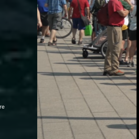
a
i
re