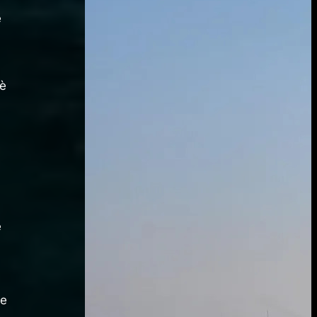
e
 è
e
te