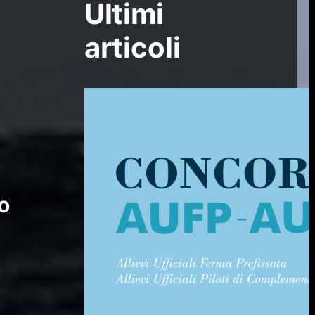
Ultimi
articoli
o