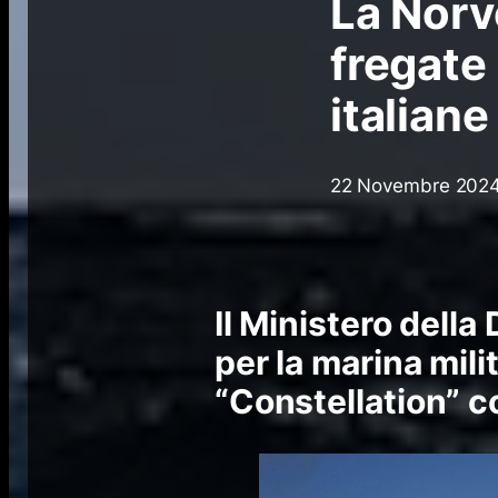
La Norv
fregate
italiane
22 Novembre 202
Il Ministero dell
per la marina mili
“
Constellation
” c