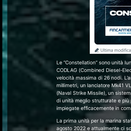
Le “Constellation” sono unità lu
CODLAG (
Combined Diesel-Elec
velocità massima di 26 nodi. L
millimetri, un lanciatore Mk41 V
(
Naval Strike Missile
), un siste
di unità meglio strutturate e pi
impiegate efficacemente in compit
La prima unità per la marina st
agosto 2022 e attualmente ci 