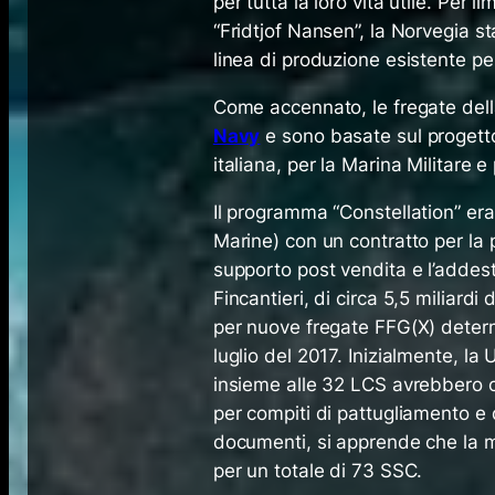
per tutta la loro vita utile. Per 
“Fridtjof Nansen”, la Norvegia s
linea di produzione esistente per
Come accennato, le fregate dell
Navy
e sono basate sul progett
italiana, per la Marina Militare 
Il programma “Constellation” er
Marine) con un contratto per la pr
supporto post vendita e l’addes
Fincantieri, di circa 5,5 miliardi
per nuove fregate FFG(X) deter
luglio del 2017. Inizialmente, l
insieme alle 32 LCS avrebbero c
per compiti di pattugliamento e
documenti, si apprende che la 
per un totale di 73 SSC.