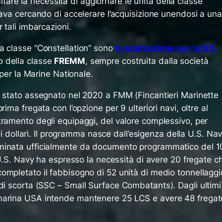
limitare la necessità di aggiornare le unità della classe
tava cercando di accelerare l’acquisizione unendosi a una
 tali imbarcazioni.
a classe “Constellation” sono
in costruzione per la U.S.
o della classe
FREMM
, sempre costruita dalla società
e per la Marine Nationale.
a stato assegnato nel 2020 a FMM (Fincantieri Marinette
ima fregata con l’opzione per 9 ulteriori navi, oltre al
tramento degli equipaggi, del valore complessivo, per
 di dollari. Il programma nasce dall’esigenza della U.S. Na
minata ufficialmente da documento programmatico del 1
a U.S. Navy ha espresso la necessità di avere 20 fregate c
ompletato il fabbisogno di 52 unità di medio tonnellaggi
 di scorta (SSC –
Small Surface Combatants
). Dagli ultimi
marina USA intende mantenere 25 LCS e avere 48 fregat