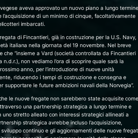
rvegese aveva approvato un nuovo piano a lungo termin
 l’acquisizione di un minimo di cinque, facoltativamente
icotteri imbarcati.
regata di Fincantieri, già in costruzione per la U.S. Navy,
ietà italiana nella giornata del 19 novembre. Nel breve
e che “insieme a Vard (società controllata da Fincantieri
a n.d.r.), non vediamo l’ora di scoprire quale sarà la
 prossimo anno, per l’introduzione di nuove unità
mente, riducendo i tempi di costruzione e consegna e
er supportare le future ambizioni navali della Norvegia”.
 che le nuove fregate non sarebbero state acquisite com
ttraverso una partnership strategica a lungo termine e
no stretto alleato con interessi strategici allineati a
rtnership strategica avrebbe incluso l’acquisizione,
lo sviluppo continuo e gli aggiornamenti delle nuove frega