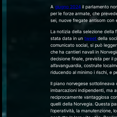
A
giugno 2024
il parlamento no
per le forze armate, che prevede
sei, nuove fregate antisom con el
La notizia della selezione della f
stata data in un
tweet
della soc
comunicato social, si può legger
che ha cantieri navali in Norvegi
decisione finale, prevista per il
all’avanguardia, costruite local
riducendo al minimo i rischi, e p
Il piano norvegese sottolineava
imbarcazioni indipendenti, ma a
reciprocamente vantaggiosa con u
quelli della Norvegia. Questa pa
l’operatività, la manutenzione, 