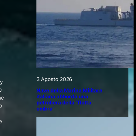
3 Agosto 2026
vy
0
Nave della Marina Militare
italiana abborda una
he
petroliera della “flotta
o
ombra”
e