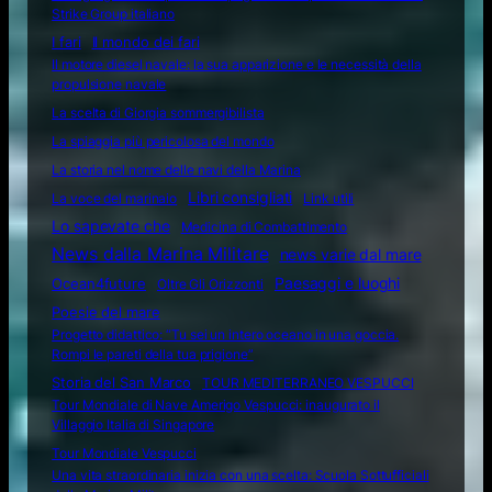
Strike Group italiano
I fari
Il mondo dei fari
Il motore diesel navale: la sua apparizione e le necessità della
propulsione navale
La scelta di Giorgia sommergibilista
La spiaggia più pericolosa del mondo
La storia nel nome delle navi della Marina
Libri consigliati
La voce del marinaio
Link utili
Lo sapevate che
Medicina di Combattimento
News dalla Marina Militare
news varie dal mare
Ocean4future
Paesaggi e luoghi
Oltre Gli Orizzonti
Poesie del mare
Progetto didattico: “Tu sei un intero oceano in una goccia.
Rompi le pareti della tua prigione”
Storia del San Marco
TOUR MEDITERRANEO VESPUCCI
Tour Mondiale di Nave Amerigo Vespucci: inaugurato il
Villaggio Italia di Singapore
Tour Mondiale Vespucci
Una vita straordinaria inizia con una scelta: Scuola Sottufficiali