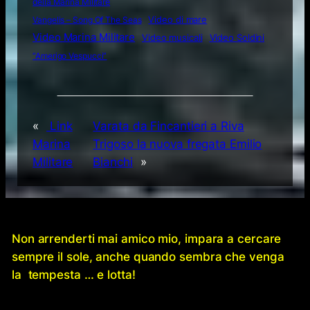
della Marina Militare
Video di mare
Vangelis – Song Of The Seas
Video Marina Militare
Video musicali
Video Soldini
“Amerigo Vespucci”
«
Link
Varata da Fincantieri a Riva
Marina
Trigoso la nuova fregata Emilio
Militare
Bianchi
»
Non arrenderti mai amico mio, impara a cercare
sempre il sole, anche quando sembra che venga
la tempesta … e lotta!