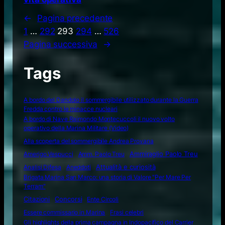
←
Pagina precedente
1
…
292
293
294
…
526
Pagina successiva
→
Tags
A bordo del Dandolo il sommergibile utilizzato durante la Guerra
Fredda contro le minacce nucleari
A bordo di Nave Raimondo Montecuccoli il nuovo volto
operativo della Marina Militare (Video)
Alla scoperta del sommergibile Andrea Provana
Amerigo Vespucci
Amm. Paolo Treu
Ammiraglio Paolo Treu
Attualità e curiosità
Analisi Difesa
Aneddoti
Brigata Marina San Marco: una storia di Valore "Per Mare Per
Terram"
Citazioni
Concorsi
Ente Circoli
Essere commissario in Marina
Frasi celebri
Gli highlights della prima campagna in Indopacifico del Carrier