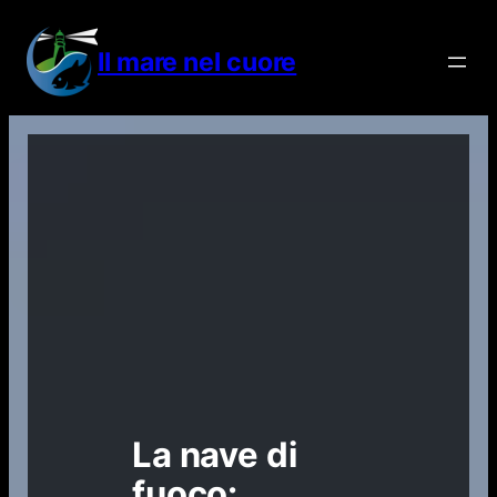
Vai
al
Il mare nel cuore
contenuto
La nave di
fuoco: