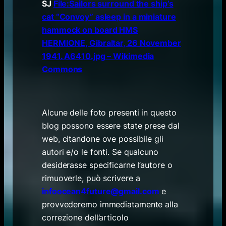
SJ
File:Sailors surround the ship’s
cat “Convoy” asleep in a miniature
hammock on board HMS
HERMIONE, Gibraltar, 26 November
1941. A6410.jpg – Wikimedia
Commons
Alcune delle foto presenti in questo
blog possono essere state prese dal
web, citandone ove possibile gli
autori e/o le fonti. Se qualcuno
desiderasse specificarne l’autore o
rimuoverle, può scrivere a
infoocean4future@gmail.com
e
provvederemo immediatamente alla
correzione dell’articolo