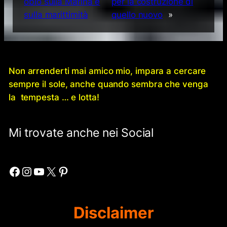
oblò sulla Marina e
per la costruzione di
sulla marittimità
quello nuovo
»
Non arrenderti mai amico mio, impara a cercare
sempre il sole, anche quando sembra che venga
la tempesta … e lotta!
Mi trovate anche nei Social
Facebook
Instagram
YouTube
X
Pinterest
Disclaimer