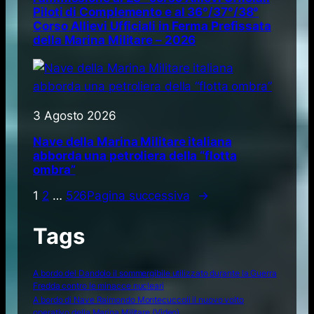
Piloti di Complemento e al 36°/37°/38°
Corso Allievi Ufficiali in Ferma Prefissata
della Marina Militare – 2026
3 Agosto 2026
Nave della Marina Militare italiana
abborda una petroliera della “flotta
ombra”
1
2
…
526
Pagina successiva
→
Tags
A bordo del Dandolo il sommergibile utilizzato durante la Guerra
Fredda contro le minacce nucleari
A bordo di Nave Raimondo Montecuccoli il nuovo volto
operativo della Marina Militare (Video)