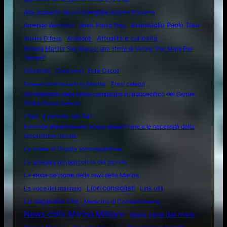
Alla scoperta del sommergibile Andrea Provana
Amerigo Vespucci
Amm. Paolo Treu
Ammiraglio Paolo Treu
Attualità e curiosità
Analisi Difesa
Aneddoti
Brigata Marina San Marco: una storia di Valore "Per Mare Per
Terram"
Citazioni
Concorsi
Ente Circoli
Essere commissario in Marina
Frasi celebri
Gli highlights della prima campagna in Indopacifico del Carrier
Strike Group italiano
I fari
Il mondo dei fari
Il motore diesel navale: la sua apparizione e le necessità della
propulsione navale
La scelta di Giorgia sommergibilista
La spiaggia più pericolosa del mondo
La storia nel nome delle navi della Marina
Libri consigliati
La voce del marinaio
Link utili
Lo sapevate che
Medicina di Combattimento
News dalla Marina Militare
news varie dal mare