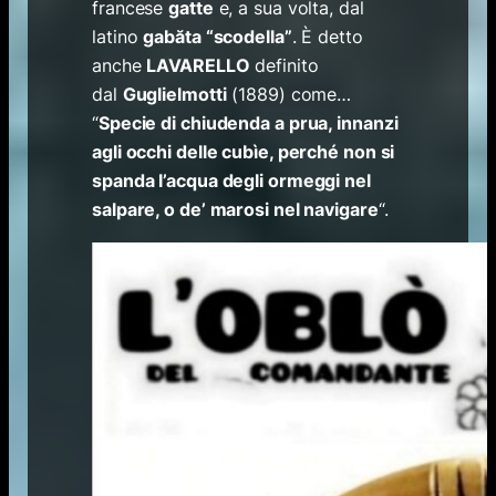
francese
gatte
e, a sua volta, dal
latino
gabăta
“
scodella
”
. È detto
anche
LAVARELLO
definito
dal
Guglielmotti
(1889) come…
“
Specie di chiudenda a prua, innanzi
agli occhi delle cubìe, perché non si
spanda l’acqua degli ormeggi nel
salpare, o de’ marosi nel navigare
“.