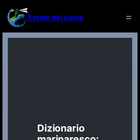
Vai
al
Il mare nel cuore
contenuto
Dizionario
marinaresco: