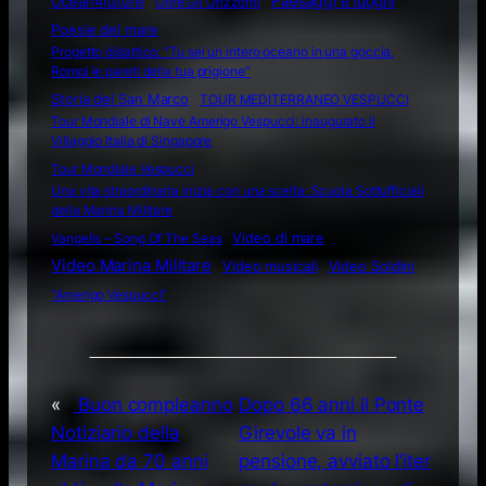
Ocean4future
Paesaggi e luoghi
Oltre Gli Orizzonti
Poesie del mare
Progetto didattico: “Tu sei un intero oceano in una goccia.
Rompi le pareti della tua prigione”
Storia del San Marco
TOUR MEDITERRANEO VESPUCCI
Tour Mondiale di Nave Amerigo Vespucci: inaugurato il
Villaggio Italia di Singapore
Tour Mondiale Vespucci
Una vita straordinaria inizia con una scelta: Scuola Sottufficiali
della Marina Militare
Video di mare
Vangelis – Song Of The Seas
Video Marina Militare
Video musicali
Video Soldini
“Amerigo Vespucci”
«
Buon compleanno
Dopo 66 anni il Ponte
Notiziario della
Girevole va in
Marina da 70 anni
pensione, avviato l’iter