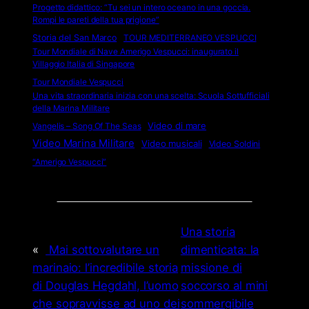
Progetto didattico: “Tu sei un intero oceano in una goccia.
Rompi le pareti della tua prigione”
Storia del San Marco
TOUR MEDITERRANEO VESPUCCI
Tour Mondiale di Nave Amerigo Vespucci: inaugurato il
Villaggio Italia di Singapore
Tour Mondiale Vespucci
Una vita straordinaria inizia con una scelta: Scuola Sottufficiali
della Marina Militare
Video di mare
Vangelis – Song Of The Seas
Video Marina Militare
Video musicali
Video Soldini
“Amerigo Vespucci”
Una storia
«
Mai sottovalutare un
dimenticata: la
marinaio: l’incredibile storia
missione di
di Douglas Hegdahl, l’uomo
soccorso al mini
che sopravvisse ad uno dei
sommergibile