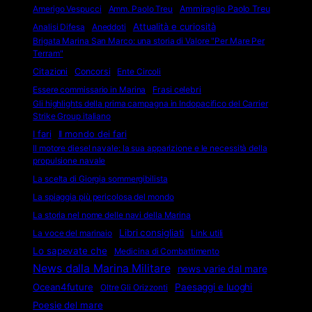
Amerigo Vespucci
Amm. Paolo Treu
Ammiraglio Paolo Treu
Attualità e curiosità
Analisi Difesa
Aneddoti
Brigata Marina San Marco: una storia di Valore "Per Mare Per
Terram"
Citazioni
Concorsi
Ente Circoli
Essere commissario in Marina
Frasi celebri
Gli highlights della prima campagna in Indopacifico del Carrier
Strike Group italiano
I fari
Il mondo dei fari
Il motore diesel navale: la sua apparizione e le necessità della
propulsione navale
La scelta di Giorgia sommergibilista
La spiaggia più pericolosa del mondo
La storia nel nome delle navi della Marina
Libri consigliati
La voce del marinaio
Link utili
Lo sapevate che
Medicina di Combattimento
News dalla Marina Militare
news varie dal mare
Ocean4future
Paesaggi e luoghi
Oltre Gli Orizzonti
Poesie del mare