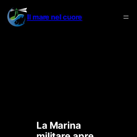
Vai
al
Il mare nel cuore
contenuto
La Marina
militare apre