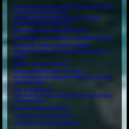
A bordo del Dandolo il sommergibile utilizzato durante la Guerra
Fredda contro le minacce nucleari
A bordo di Nave Raimondo Montecuccoli il nuovo volto
operativo della Marina Militare (Video)
Alla scoperta del sommergibile Andrea Provana
Amerigo Vespucci
Amm. Paolo Treu
Ammiraglio Paolo Treu
Attualità e curiosità
Analisi Difesa
Aneddoti
Brigata Marina San Marco: una storia di Valore "Per Mare Per
Terram"
Citazioni
Concorsi
Ente Circoli
Essere commissario in Marina
Frasi celebri
Gli highlights della prima campagna in Indopacifico del Carrier
Strike Group italiano
I fari
Il mondo dei fari
Il motore diesel navale: la sua apparizione e le necessità della
propulsione navale
La scelta di Giorgia sommergibilista
La spiaggia più pericolosa del mondo
La storia nel nome delle navi della Marina