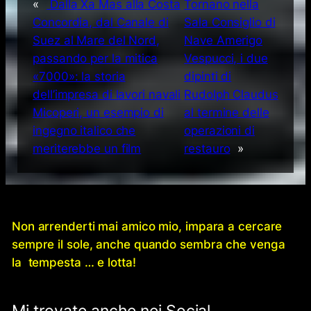
«
Dalla Xa Mas alla Costa
Tornano nella
Concordia, dal Canale di
Sala Consiglio di
Suez al Mare del Nord,
Nave Amerigo
passando per la mitica
Vespucci, i due
«7000»: la storia
dipinti di
dell’impresa di lavori navali
Rudolph Claudus
Micoperi, un esempio di
al termine delle
ingegno italico che
operazioni di
meriterebbe un film
restauro
»
Non arrenderti mai amico mio, impara a cercare
sempre il sole, anche quando sembra che venga
la tempesta … e lotta!
Mi trovate anche nei Social