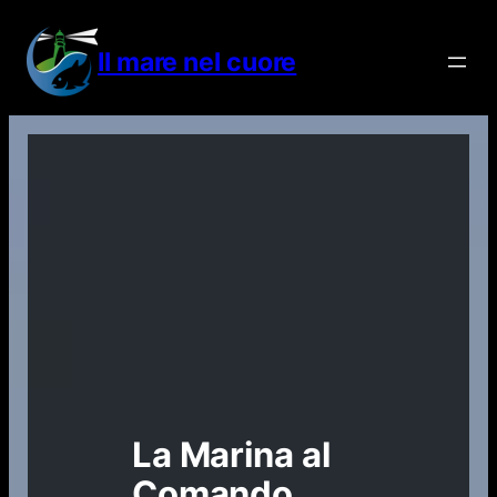
Vai
al
Il mare nel cuore
contenuto
La Marina al
Comando