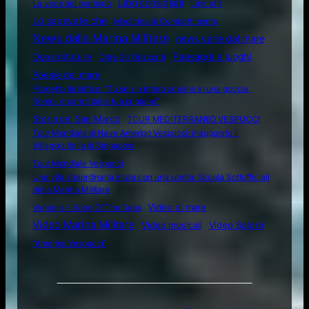
Libri consigliati
La voce del marinaio
Link utili
Lo sapevate che
Medicina di Combattimento
News dalla Marina Militare
news varie dal mare
Ocean4future
Paesaggi e luoghi
Oltre Gli Orizzonti
Poesie del mare
Progetto didattico: “Tu sei un intero oceano in una goccia.
Rompi le pareti della tua prigione”
Storia del San Marco
TOUR MEDITERRANEO VESPUCCI
Tour Mondiale di Nave Amerigo Vespucci: inaugurato il
Villaggio Italia di Singapore
Tour Mondiale Vespucci
Una vita straordinaria inizia con una scelta: Scuola Sottufficiali
della Marina Militare
Video di mare
Vangelis – Song Of The Seas
Video Marina Militare
Video musicali
Video Soldini
“Amerigo Vespucci”