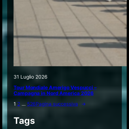
31 Luglio 2026
Tour Mondiale Amerigo Vespucci –
Campagna in Nord America 2026
1
2
…
526
Pagina successiva
→
Tags