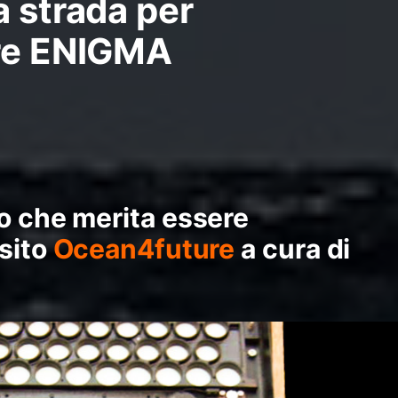
a strada per
re ENIGMA
o che merita essere
 sito
Ocean4future
a cura di
a