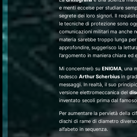
e menti eccelse per studiare semp
segrete dei loro signori. Il requi
le tecniche di protezione sono ogg
comunicazioni militari ma anche ne
materia sarebbe troppo lunga per p
approfondire, suggerisco la lettur
l’argomento in maniera chiara ed es
Mi concentrerò su
ENIGMA
, una 
tedesco
Arthur Scherbius
in grad
messaggi. In realtà, il suo princi
versione elettromeccanica del
dis
inventato secoli prima dal famoso 
Per aumentare la pervietà della c
dischi di rame di diametro diverso
alfabeto in sequenza.