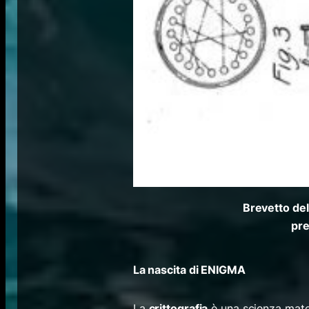
Brevetto del
pre
La nascita di ENIGMA
La
crittografia
è una scienza matem