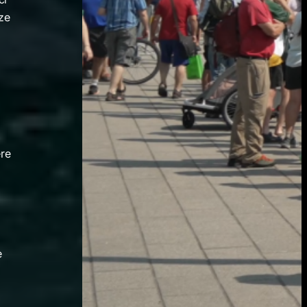
nze
e
ere
e