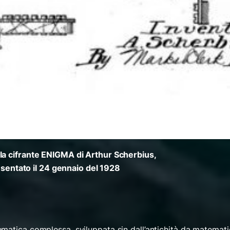
la cifrante ENIGMA di Arthur Scherbius,
sentato il 24 gennaio del 1928
atica complessa, sviluppata sin dall’antichità da matemati