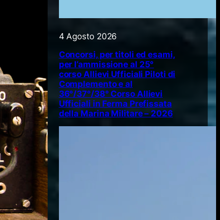
4 Agosto 2026
Concorsi, per titoli ed esami,
per l’ammissione al 25°
corso Allievi Ufficiali Piloti di
Complemento e al
36°/37°/38° Corso Allievi
Ufficiali in Ferma Prefissata
della Marina Militare – 2026