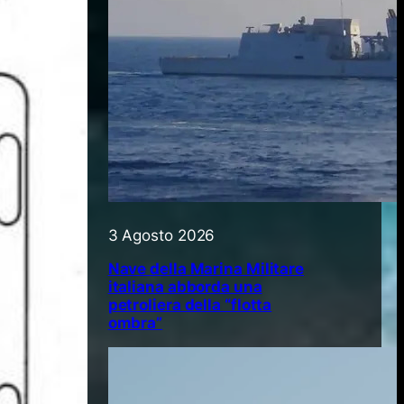
3 Agosto 2026
Nave della Marina Militare
italiana abborda una
petroliera della “flotta
ombra”