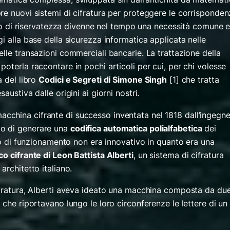
re nuovi sistemi di cifratura per proteggere le corrisponde
sito di riservatezza divenne nel tempo una necessità comune 
i alla base della sicurezza informatica applicata nelle
lle transazioni commerciali bancarie. La trattazione della
oterla raccontare in pochi articoli per cui, per chi volesse
a del libro
Codici e Segreti di Simone Singh
[1] che tratta
austiva dalle origini ai giorni nostri.
macchina cifrante di successo inventata nel 1818 dall’ingegn
o di generare una
codifica automatica polialfabetica
dei
pio di funzionamento non era innovativo in quanto era una
co cifrante di Leon Battista Alberti
, un sistema di cifratura
architetto italiano.
ifratura, Alberti aveva ideato una macchina composta da du
 che riportavano lungo le loro circonferenze le lettere di un