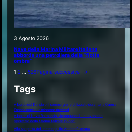
3 Agosto 2026
Nave della Marina Militare italiana
abborda una petroliera della “flotta
ombra”
1
2
…
526
Pagina successiva
→
Tags
A bordo del Dandolo il sommergibile utilizzato durante la Guerra
Fredda contro le minacce nucleari
A bordo di Nave Raimondo Montecuccoli il nuovo volto
operativo della Marina Militare (Video)
Alla scoperta del sommergibile Andrea Provana