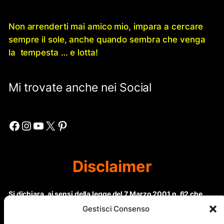
Non arrenderti mai amico mio, impara a cercare
sempre il sole, anche quando sembra che venga
la tempesta … e lotta!
Mi trovate anche nei Social
Facebook
Instagram
YouTube
X
Pinterest
Disclaimer
Si dichiara, ai sensi della legge del 7 Marzo 2001 n. 62 che
questo sito non rientra nella categoria di “Informazione
Gestisci Consenso
periodica” in quanto viene aggiornato ad intervalli non