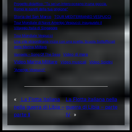
Progetto didattico: “Tu sei un intero oceano in una goccia.
Rompi le pareti della tua prigione”
Storia del San Marco
TOUR MEDITERRANEO VESPUCCI
Tour Mondiale di Nave Amerigo Vespucci: inaugurato il
Villaggio Italia di Singapore
Tour Mondiale Vespucci
Una vita straordinaria inizia con una scelta: Scuola Sottufficiali
della Marina Militare
Video di mare
Vangelis – Song Of The Seas
Video Marina Militare
Video musicali
Video Soldini
“Amerigo Vespucci”
«
La Flotta italiana
La Flotta italiana nella
nella guerra di Libia –
guerra di Libia – parte
parte II
IV
»