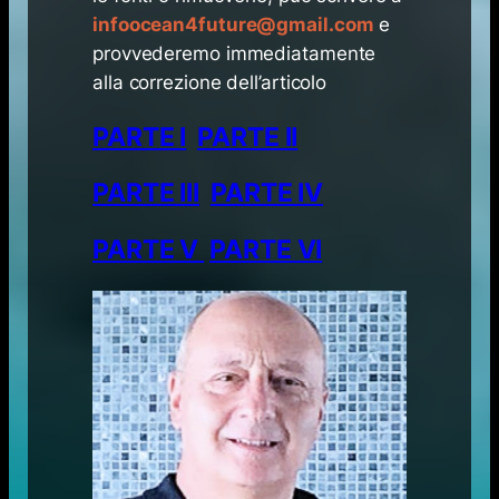
infoocean4future@gmail.com
e
provvederemo immediatamente
alla correzione dell’articolo
PARTE I
PARTE II
PARTE III
PARTE IV
PARTE V
PARTE VI