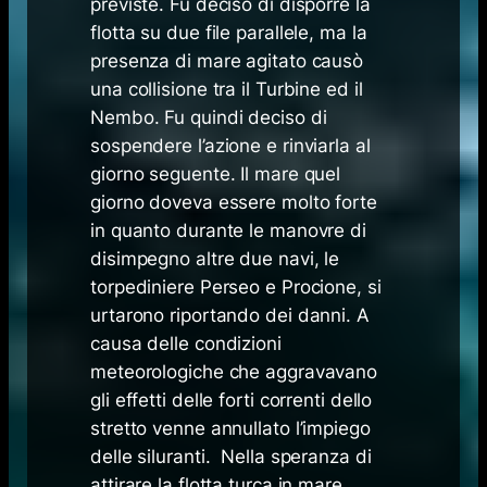
previste. Fu deciso di disporre la
flotta su due file parallele, ma la
presenza di mare agitato causò
una collisione tra il Turbine ed il
Nembo. Fu quindi deciso di
sospendere l’azione e rinviarla al
giorno seguente. Il mare quel
giorno doveva essere molto forte
in quanto durante le manovre di
disimpegno altre due navi, le
torpediniere Perseo e Procione, si
urtarono riportando dei danni. A
causa delle condizioni
meteorologiche che aggravavano
gli effetti delle forti correnti dello
stretto venne annullato l’impiego
delle siluranti. Nella speranza di
attirare la flotta turca in mare