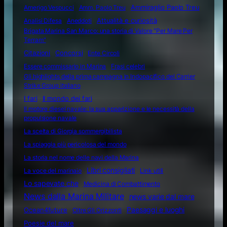
Amerigo Vespucci
Amm. Paolo Treu
Ammiraglio Paolo Treu
Attualità e curiosità
Analisi Difesa
Aneddoti
Brigata Marina San Marco: una storia di Valore "Per Mare Per
Terram"
Citazioni
Concorsi
Ente Circoli
Essere commissario in Marina
Frasi celebri
Gli highlights della prima campagna in Indopacifico del Carrier
Strike Group italiano
I fari
Il mondo dei fari
Il motore diesel navale: la sua apparizione e le necessità della
propulsione navale
La scelta di Giorgia sommergibilista
La spiaggia più pericolosa del mondo
La storia nel nome delle navi della Marina
Libri consigliati
La voce del marinaio
Link utili
Lo sapevate che
Medicina di Combattimento
News dalla Marina Militare
news varie dal mare
Ocean4future
Paesaggi e luoghi
Oltre Gli Orizzonti
Poesie del mare