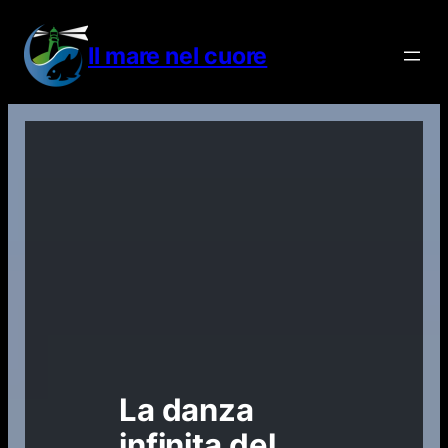
Vai
al
Il mare nel cuore
contenuto
La danza
infinita del