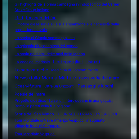
Gli highlights della prima campagna in Indopacifico del Carrier
Strike Group italiano
I fari
Il mondo dei fari
Il motore diesel navale: la sua apparizione e le necessità della
propulsione navale
La scelta di Giorgia sommergibilista
La spiaggia più pericolosa del mondo
La storia nel nome delle navi della Marina
Libri consigliati
La voce del marinaio
Link utili
Lo sapevate che
Medicina di Combattimento
News dalla Marina Militare
news varie dal mare
Ocean4future
Paesaggi e luoghi
Oltre Gli Orizzonti
Poesie del mare
Progetto didattico: “Tu sei un intero oceano in una goccia.
Rompi le pareti della tua prigione”
Storia del San Marco
TOUR MEDITERRANEO VESPUCCI
Tour Mondiale di Nave Amerigo Vespucci: inaugurato il
Villaggio Italia di Singapore
Tour Mondiale Vespucci