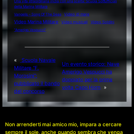
Una vita straordinaria inizia con una scelta: Scuola Sottufficiali
della Marina Militare
Video di mare
Vangelis – Song Of The Seas
Video Marina Militare
Video musicali
Video Soldini
“Amerigo Vespucci”
«
Scuola Navale
Un evento storico: Nave
Militare “F.
Amerigo Vespucci ha
Morosini”:
doppiato per la prima
pubblicato il bando
volta Capo Horn
»
del concorso
Non arrenderti mai amico mio, impara a cercare
sempre il sole, anche quando sembra che venga