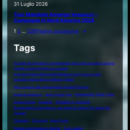
31 Luglio 2026
Tour Mondiale Amerigo Vespucci –
Campagna in Nord America 2026
1
2
…
526
Pagina successiva
→
Tags
A bordo del Dandolo il sommergibile utilizzato durante la Guerra
Fredda contro le minacce nucleari
A bordo di Nave Raimondo Montecuccoli il nuovo volto
operativo della Marina Militare (Video)
Alla scoperta del sommergibile Andrea Provana
Amerigo Vespucci
Amm. Paolo Treu
Ammiraglio Paolo Treu
Attualità e curiosità
Analisi Difesa
Aneddoti
Brigata Marina San Marco: una storia di Valore "Per Mare Per
Terram"
Citazioni
Concorsi
Ente Circoli
Essere commissario in Marina
Frasi celebri