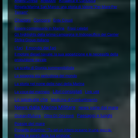
Attualità e curiosità
Analisi Difesa
Aneddoti
Brigata Marina San Marco: una storia di Valore "Per Mare Per
Terram"
Citazioni
Concorsi
Ente Circoli
Essere commissario in Marina
Frasi celebri
Gli highlights della prima campagna in Indopacifico del Carrier
Strike Group italiano
I fari
Il mondo dei fari
Il motore diesel navale: la sua apparizione e le necessità della
propulsione navale
La scelta di Giorgia sommergibilista
La spiaggia più pericolosa del mondo
La storia nel nome delle navi della Marina
Libri consigliati
La voce del marinaio
Link utili
Lo sapevate che
Medicina di Combattimento
News dalla Marina Militare
news varie dal mare
Ocean4future
Paesaggi e luoghi
Oltre Gli Orizzonti
Poesie del mare
Progetto didattico: “Tu sei un intero oceano in una goccia.
Rompi le pareti della tua prigione”