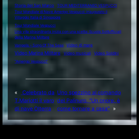
Storia del San Marco
TOUR MEDITERRANEO VESPUCCI
Tour Mondiale di Nave Amerigo Vespucci: inaugurato il
Villaggio Italia di Singapore
Tour Mondiale Vespucci
Una vita straordinaria inizia con una scelta: Scuola Sottufficiali
della Marina Militare
Video di mare
Vangelis – Song Of The Seas
Video Marina Militare
Video musicali
Video Soldini
“Amerigo Vespucci”
«
Celebrato da
Uno spezzino al comando
T.Mariotti il varo
del Palinuro. “Un onore, è
di nave Olterra
come tornare a casa”
»