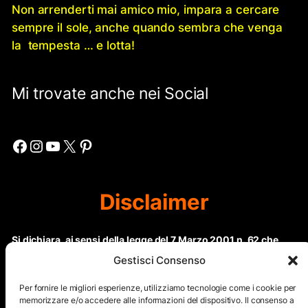
Non arrenderti mai amico mio, impara a cercare
sempre il sole, anche quando sembra che venga
la tempesta … e lotta!
Mi trovate anche nei Social
Facebook
Instagram
YouTube
X
Pinterest
Disclaimer
Si dichiara, ai sensi della legge del 7 Marzo 2001 n. 62 che
questo sito non rientra nella categoria di “Informazione
Gestisci Consenso
periodica” in quanto viene aggiornato ad intervalli non
regolari. Le immagini dei collaboratori detentori del
Per fornire le migliori esperienze, utilizziamo tecnologie come i cookie per
Copyright © sono riproducibili solo dietro specifica
memorizzare e/o accedere alle informazioni del dispositivo. Il consenso a