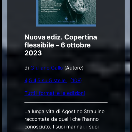
Nuova ediz. Copertina
flessibile – 6 ottobre
2023
di
Giuliano Gallo
(Autore)
4,5
4,5 su 5 stelle
(108)
Tutti i formati e le edizioni
La lunga vita di Agostino Straulino
raccontata da quelli che l’hanno
conosciuto. I suoi marinai, i suoi