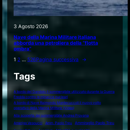
3 Agosto 2026
Nave della Marina Militare italiana
abborda una petroliera della “flotta
ombra”
1
2
…
526
Pagina successiva
→
Tags
A bordo del Dandolo il sommergibile utilizzato durante la Guerra
Fredda contro le minacce nucleari
A bordo di Nave Raimondo Montecuccoli il nuovo volto
operativo della Marina Militare (Video)
Alla scoperta del sommergibile Andrea Provana
Amerigo Vespucci
Amm. Paolo Treu
Ammiraglio Paolo Treu