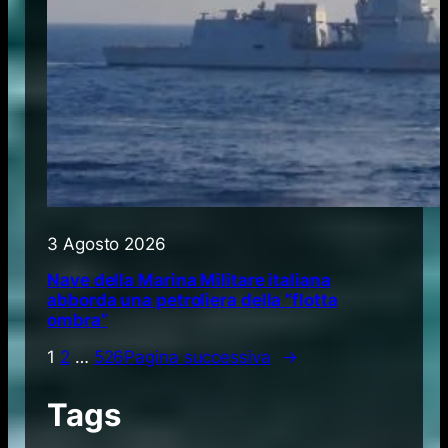
3 Agosto 2026
Nave della Marina Militare italiana
abborda una petroliera della “flotta
ombra”
1
2
…
526
Pagina successiva
→
Tags