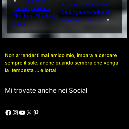
«
I Palombari
Il padrone del vento.
partecipano alla
La lunga vita felice di
Northern Challenge
Agostino Straulino
»
2025
Non arrenderti mai amico mio, impara a cercare
sempre il sole, anche quando sembra che venga
la tempesta … e lotta!
Mi trovate anche nei Social
Facebook
Instagram
YouTube
X
Pinterest