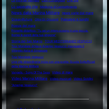
Libri consigliati
La voce del marinaio
Link utili
Lo sapevate che
Medicina di Combattimento
News dalla Marina Militare
news varie dal mare
Ocean4future
Paesaggi e luoghi
Oltre Gli Orizzonti
Poesie del mare
Progetto didattico: “Tu sei un intero oceano in una goccia.
Rompi le pareti della tua prigione”
Storia del San Marco
TOUR MEDITERRANEO VESPUCCI
Tour Mondiale di Nave Amerigo Vespucci: inaugurato il
Villaggio Italia di Singapore
Tour Mondiale Vespucci
Una vita straordinaria inizia con una scelta: Scuola Sottufficiali
della Marina Militare
Video di mare
Vangelis – Song Of The Seas
Video Marina Militare
Video musicali
Video Soldini
“Amerigo Vespucci”