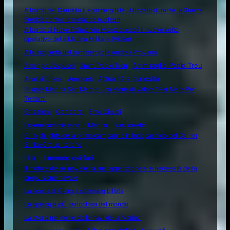
A bordo del Dandolo il sommergibile utilizzato durante la Guerra
Fredda contro le minacce nucleari
A bordo di Nave Raimondo Montecuccoli il nuovo volto
operativo della Marina Militare (Video)
Alla scoperta del sommergibile Andrea Provana
Amerigo Vespucci
Amm. Paolo Treu
Ammiraglio Paolo Treu
Attualità e curiosità
Analisi Difesa
Aneddoti
Brigata Marina San Marco: una storia di Valore "Per Mare Per
Terram"
Citazioni
Concorsi
Ente Circoli
Essere commissario in Marina
Frasi celebri
Gli highlights della prima campagna in Indopacifico del Carrier
Strike Group italiano
I fari
Il mondo dei fari
Il motore diesel navale: la sua apparizione e le necessità della
propulsione navale
La scelta di Giorgia sommergibilista
La spiaggia più pericolosa del mondo
La storia nel nome delle navi della Marina