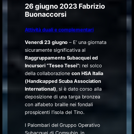
26 giugno 2023
Fabrizio
Buonaccorsi
Attività duali e complementari
Venerdì 23 giugno
– E’ una giornata
sicuramente significativa al
Raggruppamento Subacquei ed
Incursori “Teseo Tesei”:
nel solco
della collaborazione
con HSA Italia
(Handicapped Scuba Association
International)
, si è dato corso alla
deposizione di una targa bronzea
con alfabeto braille nei fondali
prospicenti l’isola del Tino.
I Palombari del Gruppo Operativo
Subacquei di Comsubin, in