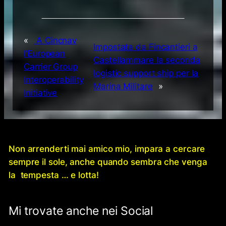
«
A Cincnav
Impostata da Fincantieri a
l’European
Castellammare la seconda
Carrier Group
logistic support ship per la
Interoperability
Marina Militare
»
Initiative
Non arrenderti mai amico mio, impara a cercare
sempre il sole, anche quando sembra che venga
la tempesta … e lotta!
Mi trovate anche nei Social