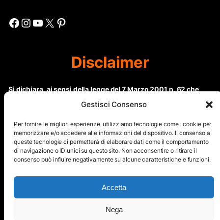
Facebook
Instagram
YouTube
X
Pinterest
Disclaimer
Si dichiara, ai sensi della legge del 7 Marzo 2001 n. 62 che
questo sito non rientra nella categoria di “Informazione
Gestisci Consenso
periodica” in quanto viene aggiornato ad intervalli non
regolari. Le immagini dei collaboratori detentori del
Per fornire le migliori esperienze, utilizziamo tecnologie come i cookie per
Copyright © sono riproducibili solo dietro specifica
memorizzare e/o accedere alle informazioni del dispositivo. Il consenso a
queste tecnologie ci permetterà di elaborare dati come il comportamento
autorizzazione. Il contenuto del sito, comprensivo di testi e
di navigazione o ID unici su questo sito. Non acconsentire o ritirare il
immagini, eccetto dove espressamente specificato, è
consenso può influire negativamente su alcune caratteristiche e funzioni.
protetto da Copyright © e non può essere riprodotto e
diffuso tramite nessun mezzo elettronico o cartaceo senza
esplicita autorizzazione scritta da parte dello staff di ”Il Mare
Accetta
nel cuore”
Nega
Copyright © All Right Reserved