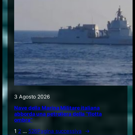
3 Agosto 2026
Nave della Marina Militare italiana
abborda una petroliera della “flotta
ombra”
1
2
…
526
Pagina successiva
→