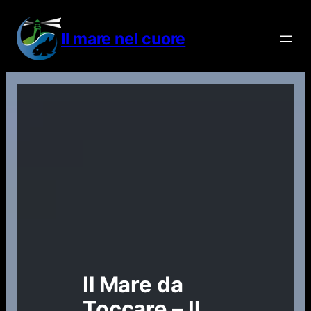
Vai
al
Il mare nel cuore
contenuto
Il Mare da
Toccare – Il