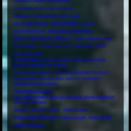
La scelta di Giorgia sommergibilista
La spiaggia più pericolosa del mondo
La storia nel nome delle navi della Marina
Libri consigliati
La voce del marinaio
Link utili
Lo sapevate che
Medicina di Combattimento
News dalla Marina Militare
news varie dal mare
Ocean4future
Paesaggi e luoghi
Oltre Gli Orizzonti
Poesie del mare
Progetto didattico: “Tu sei un intero oceano in una goccia.
Rompi le pareti della tua prigione”
Storia del San Marco
TOUR MEDITERRANEO VESPUCCI
Tour Mondiale di Nave Amerigo Vespucci: inaugurato il
Villaggio Italia di Singapore
Tour Mondiale Vespucci
Una vita straordinaria inizia con una scelta: Scuola Sottufficiali
della Marina Militare
Video di mare
Vangelis – Song Of The Seas
Video Marina Militare
Video musicali
Video Soldini
“Amerigo Vespucci”