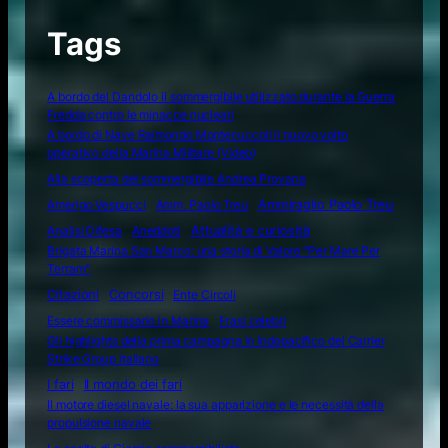
Tags
A bordo del Dandolo il sommergibile utilizzato durante la Guerra
Fredda contro le minacce nucleari
A bordo di Nave Raimondo Montecuccoli il nuovo volto
operativo della Marina Militare (Video)
Alla scoperta del sommergibile Andrea Provana
Amerigo Vespucci
Amm. Paolo Treu
Ammiraglio Paolo Treu
Attualità e curiosità
Analisi Difesa
Aneddoti
Brigata Marina San Marco: una storia di Valore "Per Mare Per
Terram"
Citazioni
Concorsi
Ente Circoli
Essere commissario in Marina
Frasi celebri
Gli highlights della prima campagna in Indopacifico del Carrier
Strike Group italiano
I fari
Il mondo dei fari
Il motore diesel navale: la sua apparizione e le necessità della
propulsione navale