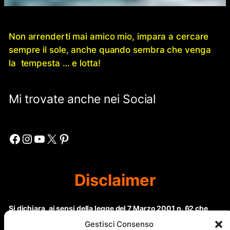
Non arrenderti mai amico mio, impara a cercare
sempre il sole, anche quando sembra che venga
la tempesta … e lotta!
Mi trovate anche nei Social
Facebook
Instagram
YouTube
X
Pinterest
Disclaimer
Si dichiara, ai sensi della legge del 7 Marzo 2001 n. 62 che
questo sito non rientra nella categoria di “Informazione
Gestisci Consenso