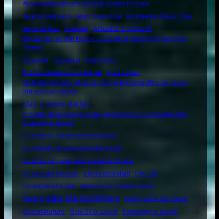
Alla scoperta del sommergibile Andrea Provana
Amerigo Vespucci
Amm. Paolo Treu
Ammiraglio Paolo Treu
Attualità e curiosità
Analisi Difesa
Aneddoti
Brigata Marina San Marco: una storia di Valore "Per Mare Per
Terram"
Citazioni
Concorsi
Ente Circoli
Essere commissario in Marina
Frasi celebri
Gli highlights della prima campagna in Indopacifico del Carrier
Strike Group italiano
I fari
Il mondo dei fari
Il motore diesel navale: la sua apparizione e le necessità della
propulsione navale
La scelta di Giorgia sommergibilista
La spiaggia più pericolosa del mondo
La storia nel nome delle navi della Marina
Libri consigliati
La voce del marinaio
Link utili
Lo sapevate che
Medicina di Combattimento
News dalla Marina Militare
news varie dal mare
Ocean4future
Paesaggi e luoghi
Oltre Gli Orizzonti