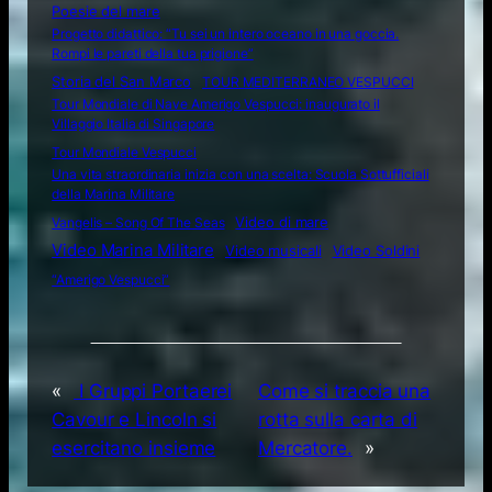
Poesie del mare
Progetto didattico: “Tu sei un intero oceano in una goccia.
Rompi le pareti della tua prigione”
Storia del San Marco
TOUR MEDITERRANEO VESPUCCI
Tour Mondiale di Nave Amerigo Vespucci: inaugurato il
Villaggio Italia di Singapore
Tour Mondiale Vespucci
Una vita straordinaria inizia con una scelta: Scuola Sottufficiali
della Marina Militare
Video di mare
Vangelis – Song Of The Seas
Video Marina Militare
Video musicali
Video Soldini
“Amerigo Vespucci”
«
I Gruppi Portaerei
Come si traccia una
Cavour e Lincoln si
rotta sulla carta di
esercitano insieme
Mercatore.
»