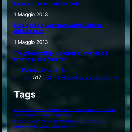
l’acciaio delle Torri Gemelle
1 Maggio 2013
Il 28 aprile è la giornata delle vittime
dell’amianto
1 Maggio 2013
Tra gli eserciti più potenti al mondo c’è
anche quello italiano
←
Pagina precedente
1
…
516
517
518
…
526
Pagina successiva
→
Tags
A bordo del Dandolo il sommergibile utilizzato durante la Guerra
Fredda contro le minacce nucleari
A bordo di Nave Raimondo Montecuccoli il nuovo volto
operativo della Marina Militare (Video)