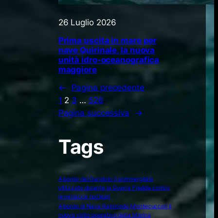
26 Luglio 2026
Prima uscita in mare per
nave Quirinale, la nuova
unità idro-oceanografica
maggiore
←
Pagina precedente
1
2
3
…
526
Pagina successiva
→
Tags
A bordo del Dandolo il sommergibile
utilizzato durante la Guerra Fredda contro
le minacce nucleari
A bordo di Nave Raimondo Montecuccoli il
nuovo volto operativo della Marina