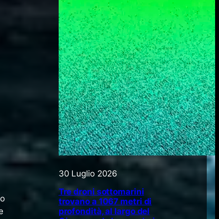
30 Luglio 2026
Tre droni sottomarini
do
trovano a 1067 metri di
profondità, al largo del
e