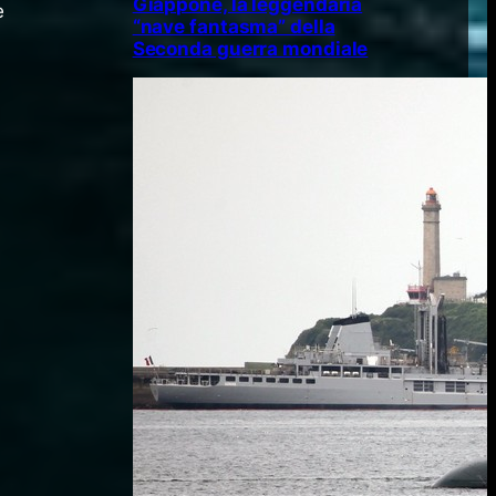
Giappone, la leggendaria
e
“nave fantasma” della
Seconda guerra mondiale