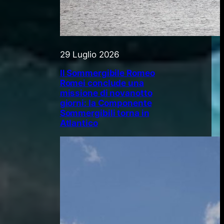
29 Luglio 2026
Il Sommergibile Romeo
Romei conclude una
missione di novanotto
giorni: la Componente
Sommergibili torna in
Atlantico