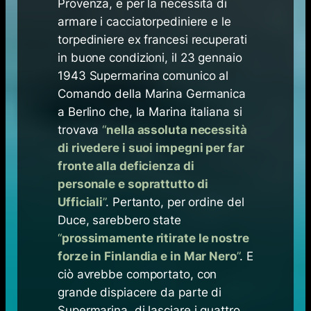
Provenza, e per la necessità di
armare i cacciatorpediniere e le
torpediniere ex francesi recuperati
in buone condizioni, il 23 gennaio
1943 Supermarina comunico al
Comando della Marina Germanica
a Berlino che, la Marina italiana si
trovava
“
nella assoluta necessità
di rivedere i suoi impegni per far
fronte alla deficienza di
personale e soprattutto di
Ufficiali
”
. Pertanto, per ordine del
Duce, sarebbero state
“
prossimamente ritirate le nostre
forze in Finlandia e in Mar Nero
”
. E
ciò avrebbe comportato, con
grande dispiacere da parte di
Supermarina, di lasciare i quattro