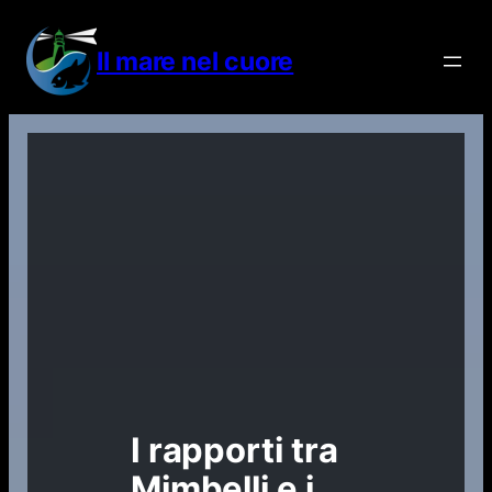
Vai
al
Il mare nel cuore
contenuto
I rapporti tra
Mimbelli e i