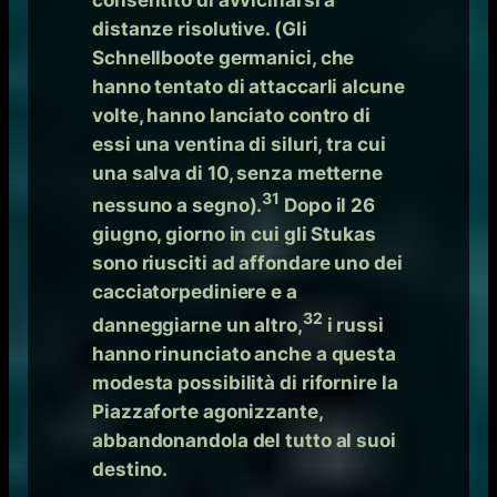
distanze risolutive. (Gli
Schnellboote germanici, che
hanno tentato di attaccarli alcune
volte, hanno lanciato contro di
essi una ventina di siluri, tra cui
una salva di 10, senza metterne
31
nessuno a segno).
Dopo il 26
giugno, giorno in cui gli Stukas
sono riusciti ad affondare uno
dei
cacciatorpediniere e a
32
danneggiarne un altro,
i russi
hanno rinunciato anche a questa
modesta possibilità di rifornire la
Piazzaforte agonizzante,
abbandonandola del tutto al suoi
destino.