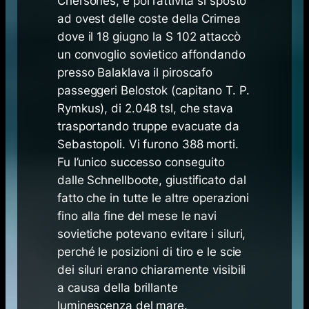
Chersones, e poi l’attività si spostò
ad ovest delle coste della Crimea
dove il 18 giugno la S 102 attaccò
un convoglio sovietico affondando
presso Balaklava il piroscafo
passeggeri Belostok (capitano T. P.
Rymkus), di 2.048 tsl, che stava
trasportando truppe evacuate da
Sebastopoli. Vi furono 388 morti.
Fu l’unico successo conseguito
dalle Schnellboote, giustificato dal
fatto che in tutte le altre operazioni
fino alla fine del mese le navi
sovietiche potevano evitare i siluri,
perché le posizioni di tiro e le scie
dei siluri erano chiaramente visibili
a causa della brillante
luminescenza del mare.