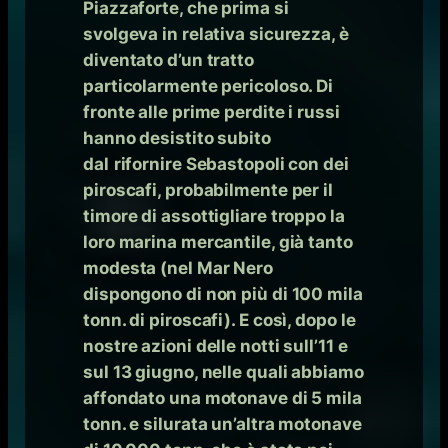
Piazzaforte, che prima si
svolgeva in relativa sicurezza, è
diventato d’un tratto
particolarmente pericoloso. Di
fronte alle prime perdite i russi
hanno desistito subito
dal
rifornire Sebastopoli con dei
piroscafi, probabilmente per il
timore di assottigliare troppo la
loro marina mercantile, già tanto
modesta (nel Mar Nero
dispongono di non più di 100 mila
tonn. di piroscafi). E così, dopo le
nostre azioni delle notti sull’11 e
sul 13 giugno, nelle quali abbiamo
affondato una motonave di 5 mila
tonn. e silurata un’altra motonave