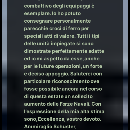
combattivo degli equipaggi è
esemplare. Io ho potuto
consegnare personalmente
parecchie croci di ferro per
speciali atti di valore. Tutti i tipi
delle unità impiegate si sono
dimostrate perfettamente adatte
ed io mi aspetto da esse, anche
per le future operazioni, un forte
e deciso appoggio. Saluterei con
particolare riconoscimento ove
fosse possibile ancora nel corso
di questa estate un sollecito
aumento delle Forze Navali. Con
l’espressione della mia alta stima
sono, Eccellenza, vostro devoto.
Ammiraglio Schuster,