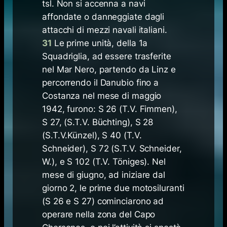
tsl. Non si accenna a navi
affondate o danneggiate dagli
attacchi di mezzi navali italiani.
31
Le prime unità, della 1a
Squadriglia, ad essere trasferite
nel Mar Nero, partendo da Linz e
percorrendo il Danubio fino a
Costanza nel mese di maggio
1942, furono: S 26 (T.V. Fimmen),
S 27, (S.T.V. Büchting), S 28
(S.T.V.Künzel), S 40 (T.V.
Schneider), S 72 (S.T.V. Schneider,
W.), e S 102 (T.V. Töniges). Nel
mese di giugno, ad iniziare dal
giorno 2, le prime due motosiluranti
(S 26 e S 27) cominciarono ad
operare nella zona del Capo