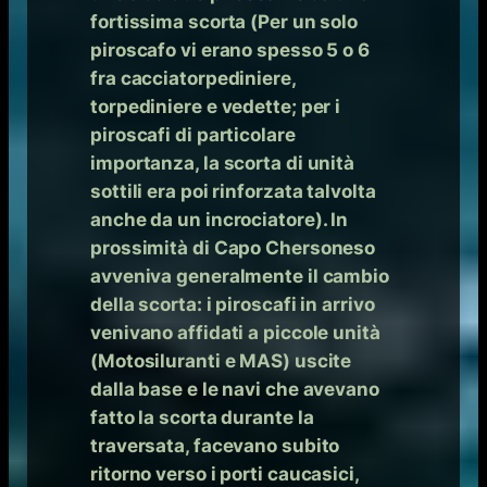
fortissima scorta (Per un solo
piroscafo vi erano spesso 5 o 6
fra cacciatorpediniere,
torpediniere e vedette; per i
piroscafi di particolare
importanza, la scorta di unità
sottili era poi rinforzata talvolta
anche da un incrociatore). In
prossimità di Capo Chersoneso
avveniva generalmente il cambio
della scorta: i piroscafi in arrivo
venivano affidati a piccole unità
(Motosiluranti e MAS) uscite
dalla base e le navi che avevano
fatto la scorta durante la
traversata, facevano subito
ritorno verso i porti caucasici,