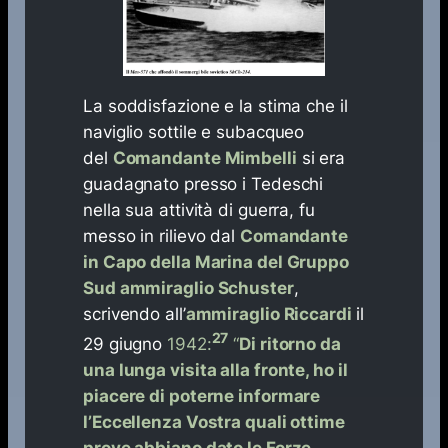
La soddisfazione e la stima che il
naviglio sottile e subacqueo
del
Comandante Mimbelli
si era
guadagnato presso i Tedeschi
nella sua attività di guerra, fu
messo in rilievo dal
Comandante
in Capo della Marina del Gruppo
Sud ammiraglio Schuster
,
scrivendo all’
ammiraglio Riccardi
il
27
29 giugno
1942:
“
Di ritorno da
una lunga visita alla fronte, ho il
piacere di poterne informare
l’Eccellenza Vostra quali ottime
prove abbiano dato le Forze