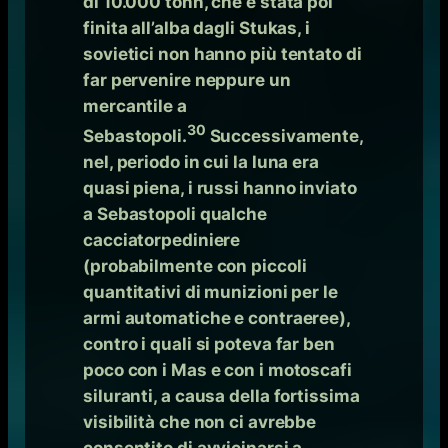
di 10.000 tonn, che è stata poi
finita all’alba dagli Stukas, i
sovietici non hanno più tentato di
far pervenire neppure un
mercantile a
30
Sebastopoli.
Successivamente,
nel, periodo in cui la luna era
quasi piena, i russi hanno inviato
a Sebastopoli qualche
cacciatorpediniere
(probabilmente con piccoli
quantitativi di munizioni per le
armi automatiche e contraeree),
contro i quali si poteva far ben
poco con i Mas e con i motoscafi
siluranti, a causa della fortissima
visibilità che non ci avrebbe
consentito di avvicinarsi a