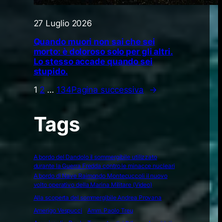
27 Luglio 2026
Quando muori non sai che sei
morto: è doloroso solo per gli altri.
Lo stesso accade quando sei
stupido.
1
2
…
134
Pagina successiva
→
Tags
A bordo del Dandolo il sommergibile utilizzato
durante la Guerra Fredda contro le minacce nucleari
A bordo di Nave Raimondo Montecuccoli il nuovo
volto operativo della Marina Militare (Video)
Alla scoperta del sommergibile Andrea Provana
Amerigo Vespucci
Amm. Paolo Treu