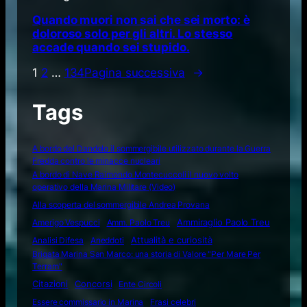
Quando muori non sai che sei morto: è
doloroso solo per gli altri. Lo stesso
accade quando sei stupido.
1
2
…
134
Pagina successiva
→
Tags
A bordo del Dandolo il sommergibile utilizzato durante la Guerra
Fredda contro le minacce nucleari
A bordo di Nave Raimondo Montecuccoli il nuovo volto
operativo della Marina Militare (Video)
Alla scoperta del sommergibile Andrea Provana
Amerigo Vespucci
Amm. Paolo Treu
Ammiraglio Paolo Treu
Attualità e curiosità
Analisi Difesa
Aneddoti
Brigata Marina San Marco: una storia di Valore "Per Mare Per
Terram"
Citazioni
Concorsi
Ente Circoli
Essere commissario in Marina
Frasi celebri