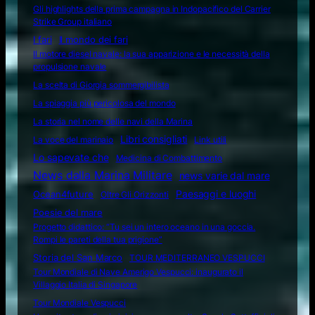
Gli highlights della prima campagna in Indopacifico del Carrier
Strike Group italiano
I fari
Il mondo dei fari
Il motore diesel navale: la sua apparizione e le necessità della
propulsione navale
La scelta di Giorgia sommergibilista
La spiaggia più pericolosa del mondo
La storia nel nome delle navi della Marina
Libri consigliati
La voce del marinaio
Link utili
Lo sapevate che
Medicina di Combattimento
News dalla Marina Militare
news varie dal mare
Ocean4future
Paesaggi e luoghi
Oltre Gli Orizzonti
Poesie del mare
Progetto didattico: “Tu sei un intero oceano in una goccia.
Rompi le pareti della tua prigione”
Storia del San Marco
TOUR MEDITERRANEO VESPUCCI
Tour Mondiale di Nave Amerigo Vespucci: inaugurato il
Villaggio Italia di Singapore
Tour Mondiale Vespucci