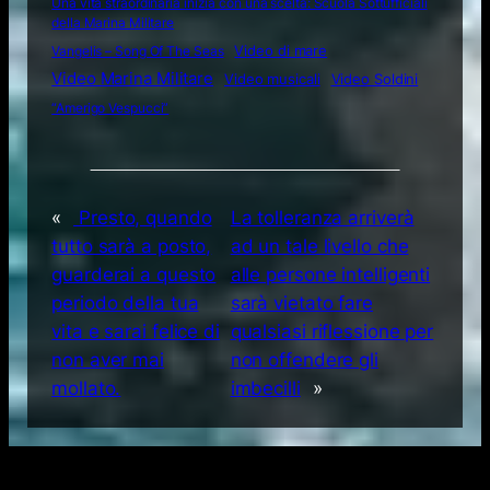
Una vita straordinaria inizia con una scelta: Scuola Sottufficiali
della Marina Militare
Video di mare
Vangelis – Song Of The Seas
Video Marina Militare
Video musicali
Video Soldini
“Amerigo Vespucci”
«
Presto, quando
La tolleranza arriverà
tutto sarà a posto,
ad un tale livello che
guarderai a questo
alle persone intelligenti
periodo della tua
sarà vietato fare
vita e sarai felice di
qualsiasi riflessione per
non aver mai
non offendere gli
mollato.
imbecilli
»