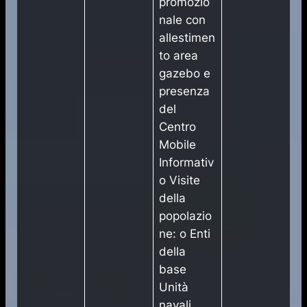
promozio
nale con
allestimen
to area
gazebo e
presenza
del
Centro
Mobile
Informativ
o Visite
della
popolazio
ne: o Enti
della
base
Unità
navali