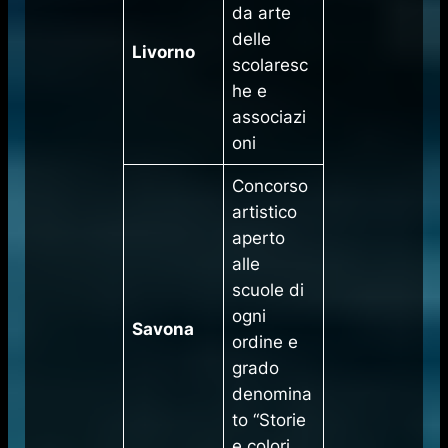
da arte
delle
Livorno
scolaresc
he e
associazi
oni
Concorso
artistico
aperto
alle
scuole di
ogni
Savona
ordine e
grado
denomina
to “Storie
e colori