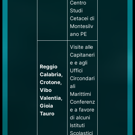
Centro
Studi
Cetacei di
Montesilv
ano PE
​Visite alle
Capitaneri
e e agli
Reggio
Uffici
Calabria,
Circondari
Crotone,
ali
Vibo
Marittimi
Valentia,
Conferenz
Gioia
e a favore
Tauro
di alcuni
Istituti
Scolastici