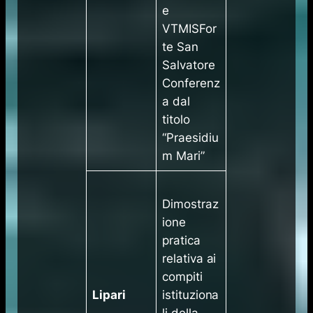
e
VTMISFor
te San
Salvatore
Conferenz
a dal
titolo
“Praesidiu
m Mari”
Dimostraz
ione
pratica
relativa ai
compiti
Lipari
istituziona
li della