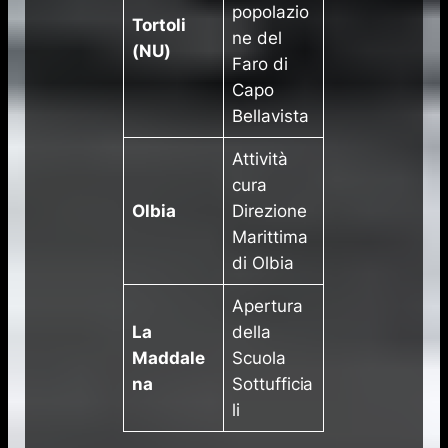
popolazio
Tortoli
ne del
(NU)
Faro di
Capo
Bellavista
​Attività
cura
Olbia
Direzione
Marittima
di Olbia
​Apertura
La
della
Maddale
Scuola
na
Sottufficia
li