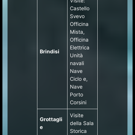
Visite:
Castello
Svevo
Officina
Mista,
Officina
Elettrica
Brindisi
Unità
navali
Nave
Ciclo e,
Nave
Porto
Corsini
Visite
Grottagli
della Sala
e
Storica