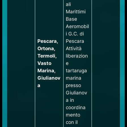
ali
Marittimi
Base
Aeromobil
i G.C. di
Pescara,
Pescara
Ortona,
Attività
Termoli,
liberazion
Vasto
e
Marina,
tartaruga
Giulianov
marina
a
presso
Giulianov
a in
coordina
mento
con il