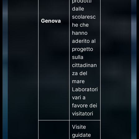
prodotti
dalle
scolaresc
Genova
he che
hanno
aderito al
progetto
sulla
cittadinan
za del
mare
Laboratori
vari a
favore dei
visitatori
Visite
guidate