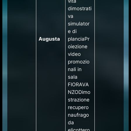
vità
dimostrati
va
simulator
e di
Augusta
planciaPr
oiezione
video
promozio
nali in
sala
FIORAVA
NZODimo
strazione
recupero
naufrago
da
elicottero