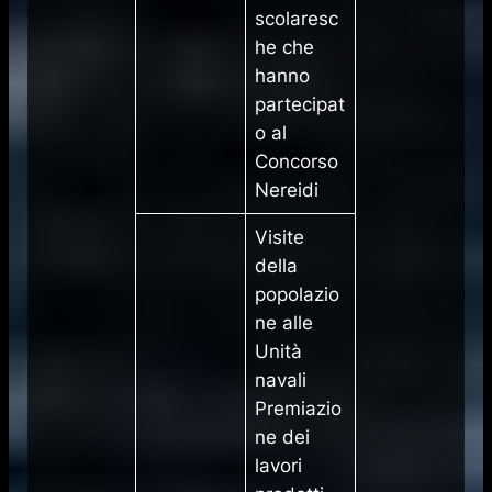
scolaresc
he che
hanno
partecipat
o al
Concorso
Nereidi
Visite
della
popolazio
ne alle
Unità
navali
Premiazio
ne dei
lavori