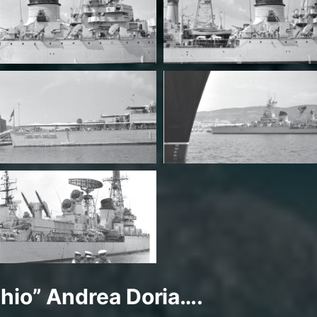
chio” Andrea Doria….