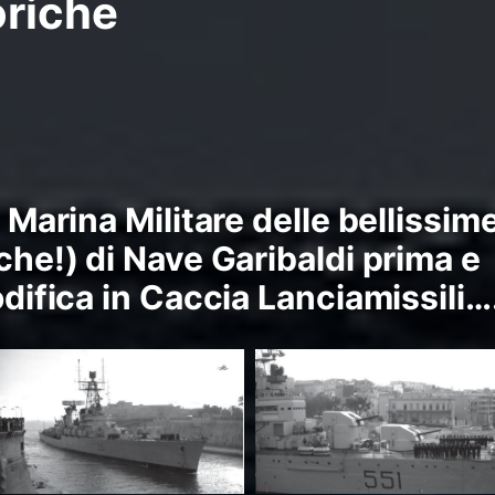
oriche
a Marina Militare delle bellissim
che!) di Nave Garibaldi prima e
odifica in Caccia Lanciamissili…