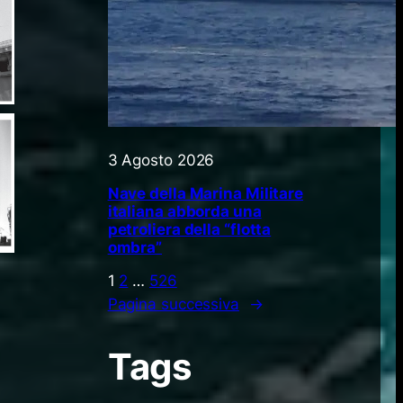
3 Agosto 2026
Nave della Marina Militare
italiana abborda una
petroliera della “flotta
ombra”
1
2
…
526
Pagina successiva
→
Tags