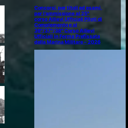
Concorsi, per titoli ed esami,
per l’ammissione al 25°
corso Allievi Ufficiali Piloti di
Complemento e al
36°/37°/38° Corso Allievi
Ufficiali in Ferma Prefissata
della Marina Militare – 2026