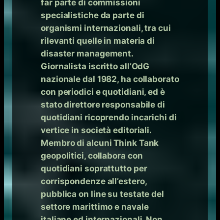
far parte di commissioni
specialistiche da parte di
organismi internazionali, tra cui
rilevanti quelle in materia di
disaster management.
Giornalista iscritto all’OdG
nazionale dal 1982, ha collaborato
con periodici e quotidiani, ed è
stato direttore responsabile di
quotidiani ricoprendo incarichi di
vertice in società editoriali.
Membro di alcuni Think Tank
geopolitici, collabora con
quotidiani soprattutto per
corrispondenze all’estero,
pubblica on line su testate del
settore marittimo e navale
italiane ed internazionali. Non