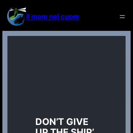
Vai
al
Il mare nel cuore
contenuto
DON’T GIVE
UP THE SHIP’