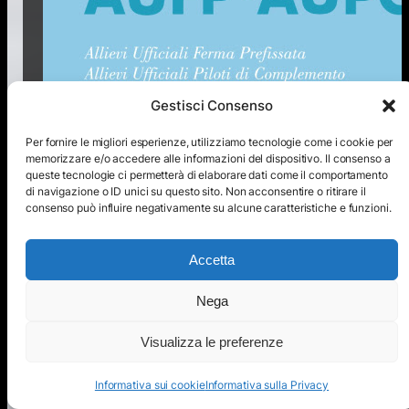
Gestisci Consenso
Per fornire le migliori esperienze, utilizziamo tecnologie come i cookie per
memorizzare e/o accedere alle informazioni del dispositivo. Il consenso a
queste tecnologie ci permetterà di elaborare dati come il comportamento
4 Agosto 2026
di navigazione o ID unici su questo sito. Non acconsentire o ritirare il
consenso può influire negativamente su alcune caratteristiche e funzioni.
Concorsi, per titoli ed esami, per
l’ammissione al 25° corso Allievi Ufficiali
Piloti di Complemento e al 36°/37°/38°
Accetta
Corso Allievi Ufficiali in Ferma Prefissata
della Marina Militare – 2026
Nega
Visualizza le preferenze
Informativa sui cookie
Informativa sulla Privacy