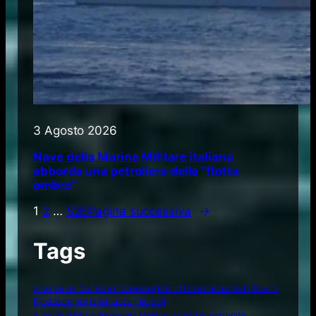
3 Agosto 2026
Nave della Marina Militare italiana
abborda una petroliera della “flotta
ombra”
1
2
…
526
Pagina successiva
→
Tags
A bordo del Dandolo il sommergibile utilizzato durante la Guerra
Fredda contro le minacce nucleari
A bordo di Nave Raimondo Montecuccoli il nuovo volto