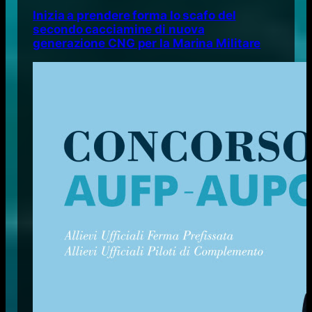
Inizia a prendere forma lo scafo del
secondo cacciamine di nuova
generazione CNG per la Marina Militare