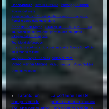
Ocean4future
Paesaggi e luoghi
Oltre Gli Orizzonti
Poesie del mare
Progetto didattico: “Tu sei un intero oceano in una goccia.
Rompi le pareti della tua prigione”
Storia del San Marco
TOUR MEDITERRANEO VESPUCCI
Tour Mondiale di Nave Amerigo Vespucci: inaugurato il
Villaggio Italia di Singapore
Tour Mondiale Vespucci
Una vita straordinaria inizia con una scelta: Scuola Sottufficiali
della Marina Militare
Video di mare
Vangelis – Song Of The Seas
Video Marina Militare
Video musicali
Video Soldini
“Amerigo Vespucci”
«
Taranto, un
La portaerei Trieste
campus con le
pronta a marzo, manca
stellette per quattro
il molo per ospitarla in