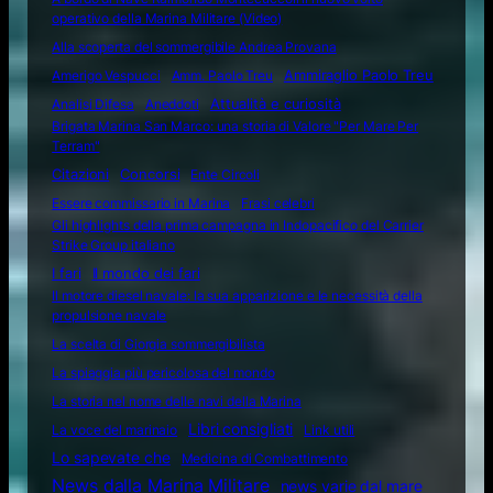
operativo della Marina Militare (Video)
Alla scoperta del sommergibile Andrea Provana
Amerigo Vespucci
Amm. Paolo Treu
Ammiraglio Paolo Treu
Attualità e curiosità
Analisi Difesa
Aneddoti
Brigata Marina San Marco: una storia di Valore "Per Mare Per
Terram"
Citazioni
Concorsi
Ente Circoli
Essere commissario in Marina
Frasi celebri
Gli highlights della prima campagna in Indopacifico del Carrier
Strike Group italiano
I fari
Il mondo dei fari
Il motore diesel navale: la sua apparizione e le necessità della
propulsione navale
La scelta di Giorgia sommergibilista
La spiaggia più pericolosa del mondo
La storia nel nome delle navi della Marina
Libri consigliati
La voce del marinaio
Link utili
Lo sapevate che
Medicina di Combattimento
News dalla Marina Militare
news varie dal mare