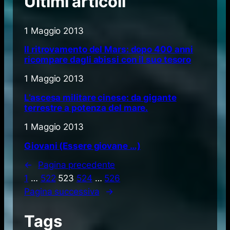
Ultimi articoli
1 Maggio 2013
Il ritrovamento del Mars: dopo 400 anni
ricompare dagli abissi con il suo tesoro
1 Maggio 2013
L’ascesa militare cinese: da gigante
terrestre a potenza del mare.
1 Maggio 2013
Giovani (Essere giovane …)
←
Pagina precedente
1
…
522
523
524
…
526
Pagina successiva
→
Tags