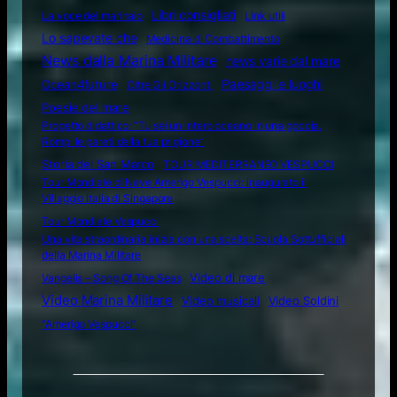
Libri consigliati
La voce del marinaio
Link utili
Lo sapevate che
Medicina di Combattimento
News dalla Marina Militare
news varie dal mare
Ocean4future
Paesaggi e luoghi
Oltre Gli Orizzonti
Poesie del mare
Progetto didattico: “Tu sei un intero oceano in una goccia.
Rompi le pareti della tua prigione”
Storia del San Marco
TOUR MEDITERRANEO VESPUCCI
Tour Mondiale di Nave Amerigo Vespucci: inaugurato il
Villaggio Italia di Singapore
Tour Mondiale Vespucci
Una vita straordinaria inizia con una scelta: Scuola Sottufficiali
della Marina Militare
Video di mare
Vangelis – Song Of The Seas
Video Marina Militare
Video musicali
Video Soldini
“Amerigo Vespucci”