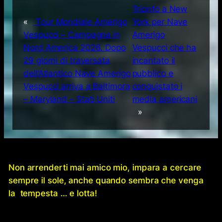
Trionfo a New
«
Tour Mondiale Amerigo
York per Nave
Vespucci – Campagna in
Amerigo
Nord America 2026. Dopo
Vespucci che ha
29 giorni di traversata
incantato il
dell’Atlantico Nave Amerigo
pubblico e
Vespucci arriva a Baltimora
conquistato i
– Maryland – Stati Uniti
media americani
»
Non arrenderti mai amico mio, impara a cercare
sempre il sole, anche quando sembra che venga
la tempesta … e lotta!