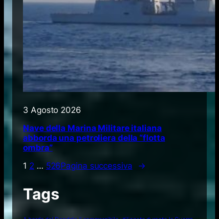
3 Agosto 2026
Nave della Marina Militare italiana
abborda una petroliera della “flotta
ombra”
1
2
…
526
Pagina successiva
→
Tags