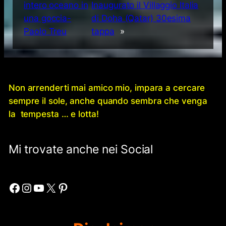
intero oceano in
Inaugurato il Villaggio Italia
una goccia-
di Doha (Qatar) 30esima
Paolo Treu
tappa
»
Non arrenderti mai amico mio, impara a cercare
sempre il sole, anche quando sembra che venga
la tempesta … e lotta!
Mi trovate anche nei Social
Facebook
Instagram
YouTube
X
Pinterest