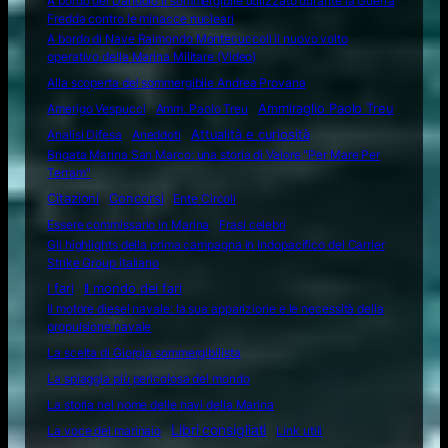
A bordo del Dandolo il sommergibile utilizzato durante la Guerra
Fredda contro le minacce nucleari
A bordo di Nave Raimondo Montecuccoli il nuovo volto
operativo della Marina Militare (Video)
Alla scoperta del sommergibile Andrea Provana
Amerigo Vespucci
Amm. Paolo Treu
Ammiraglio Paolo Treu
Attualità e curiosità
Analisi Difesa
Aneddoti
Brigata Marina San Marco: una storia di Valore "Per Mare Per
Terram"
Citazioni
Concorsi
Ente Circoli
Essere commissario in Marina
Frasi celebri
Gli highlights della prima campagna in Indopacifico del Carrier
Strike Group italiano
I fari
Il mondo dei fari
Il motore diesel navale: la sua apparizione e le necessità della
propulsione navale
La scelta di Giorgia sommergibilista
La spiaggia più pericolosa del mondo
La storia nel nome delle navi della Marina
Libri consigliati
La voce del marinaio
Link utili