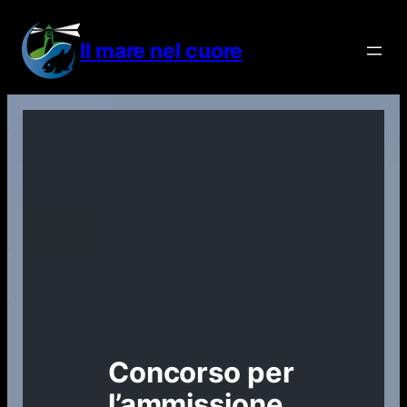
Vai
al
Il mare nel cuore
contenuto
Concorso per
l’ammissione