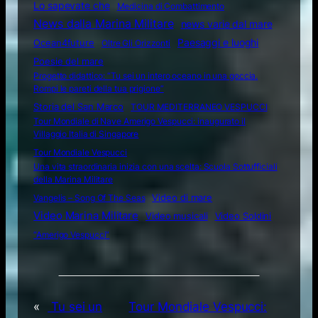
Lo sapevate che
Medicina di Combattimento
News dalla Marina Militare
news varie dal mare
Ocean4future
Paesaggi e luoghi
Oltre Gli Orizzonti
Poesie del mare
Progetto didattico: “Tu sei un intero oceano in una goccia.
Rompi le pareti della tua prigione”
Storia del San Marco
TOUR MEDITERRANEO VESPUCCI
Tour Mondiale di Nave Amerigo Vespucci: inaugurato il
Villaggio Italia di Singapore
Tour Mondiale Vespucci
Una vita straordinaria inizia con una scelta: Scuola Sottufficiali
della Marina Militare
Video di mare
Vangelis – Song Of The Seas
Video Marina Militare
Video musicali
Video Soldini
“Amerigo Vespucci”
«
Tu sei un
Tour Mondiale Vespucci: