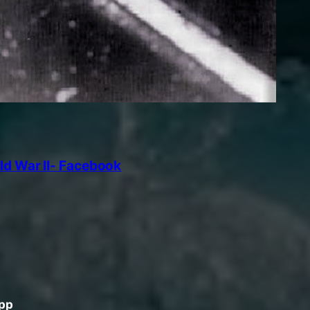
ld War II- Facebook
App