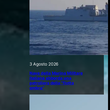
3 Agosto 2026
Nave della Marina Militare
italiana abborda una
petroliera della “flotta
ombra”