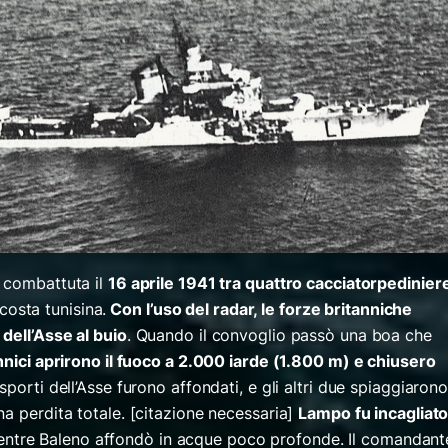
 combattuta il
16 aprile 1941 tra quattro cacciatorpedinier
 costa tunisina.
Con l’uso del radar, le forze britanniche
dell’Asse al buio
. Quando il convoglio passò una boa che
nnici aprirono il fuoco a 2.000 iarde (1.800 m) e chiusero
asporti dell’Asse furono affondati, e gli altri due spiaggiaron
a perdita totale. [citazione necessaria]
Lampo fu incagliato
ntre Baleno affondò in acque poco profonde. Il comandant