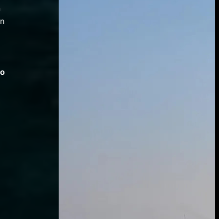
n
in
to