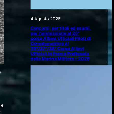
4 Agosto 2026
Concorsi, per titoli ed esami,
per l’ammissione al 25°
corso Allievi Ufficiali Piloti di
Complemento e al
36°/37°/38° Corso Allievi
Ufficiali in Ferma Prefissata
della Marina Militare – 2026
e
o
 e
e