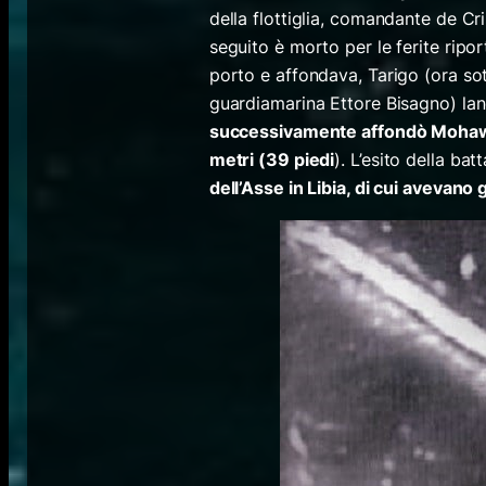
della flottiglia, comandante de Cr
seguito è morto per le ferite ripo
porto e affondava, Tarigo (ora sott
guardiamarina Ettore Bisagno) la
successivamente affondò Mohawk,
metri (39 piedi
). L’esito della ba
dell’Asse in Libia, di cui avevan