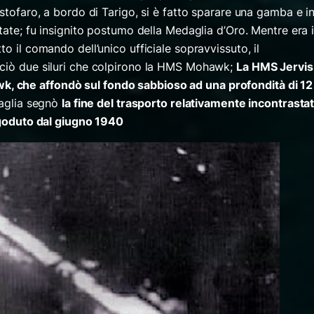
istofaro, a bordo di Tarigo, si è fatto sparare una gamba e i
rtate; fu insignito postumo della Medaglia d’Oro. Mentre era 
o il comando dell’unico ufficiale sopravvissuto, il
nciò due siluri che colpirono la HMS Mohawk;
La HMS Jervis
 che affondò sul fondo sabbioso ad una profondità di 12
ttaglia segnò
la fine del trasporto relativamente incontrasta
o goduto dal giugno 1940