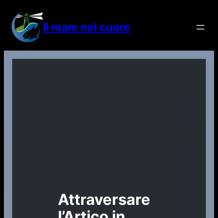
Vai
al
Il mare nel cuore
contenuto
Attraversare
l’Artico in