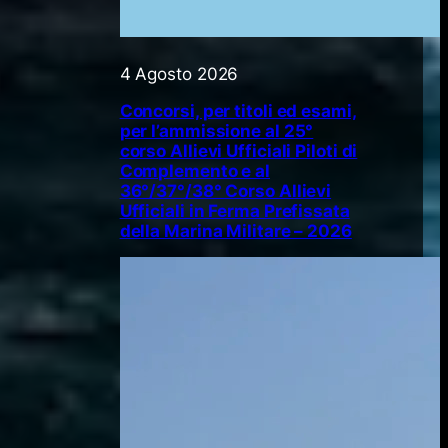
4 Agosto 2026
Concorsi, per titoli ed esami,
per l’ammissione al 25°
corso Allievi Ufficiali Piloti di
Complemento e al
36°/37°/38° Corso Allievi
Ufficiali in Ferma Prefissata
della Marina Militare – 2026