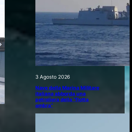
3 Agosto 2026
Nave della Marina Militare
italiana abborda una
petroliera della “flotta
ombra”