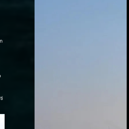
un
o
ti