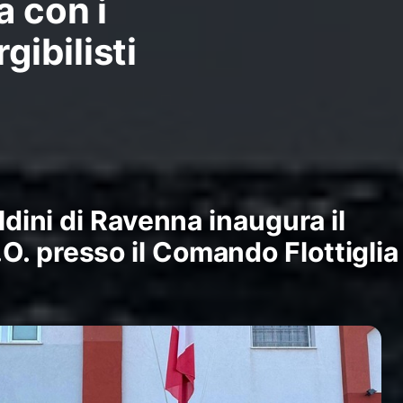
a con i
ibilisti
4
aldini di Ravenna inaugura il
. presso il Comando Flottiglia