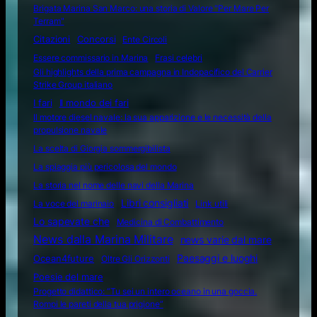
Brigata Marina San Marco: una storia di Valore "Per Mare Per
Terram"
Citazioni
Concorsi
Ente Circoli
Essere commissario in Marina
Frasi celebri
Gli highlights della prima campagna in Indopacifico del Carrier
Strike Group italiano
I fari
Il mondo dei fari
Il motore diesel navale: la sua apparizione e le necessità della
propulsione navale
La scelta di Giorgia sommergibilista
La spiaggia più pericolosa del mondo
La storia nel nome delle navi della Marina
Libri consigliati
La voce del marinaio
Link utili
Lo sapevate che
Medicina di Combattimento
News dalla Marina Militare
news varie dal mare
Ocean4future
Paesaggi e luoghi
Oltre Gli Orizzonti
Poesie del mare
Progetto didattico: “Tu sei un intero oceano in una goccia.
Rompi le pareti della tua prigione”