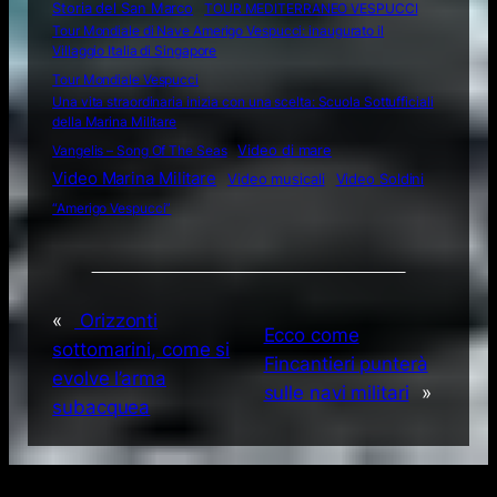
Storia del San Marco
TOUR MEDITERRANEO VESPUCCI
Tour Mondiale di Nave Amerigo Vespucci: inaugurato il
Villaggio Italia di Singapore
Tour Mondiale Vespucci
Una vita straordinaria inizia con una scelta: Scuola Sottufficiali
della Marina Militare
Video di mare
Vangelis – Song Of The Seas
Video Marina Militare
Video musicali
Video Soldini
“Amerigo Vespucci”
«
Orizzonti
Ecco come
sottomarini, come si
Fincantieri punterà
evolve l’arma
sulle navi militari
»
subacquea