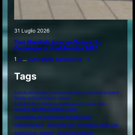
31 Luglio 2026
Tour Mondiale Amerigo Vespucci –
Campagna in Nord America 2026
1
2
…
526
Pagina successiva
→
Tags
A bordo del Dandolo il sommergibile utilizzato durante la Guerra
Fredda contro le minacce nucleari
A bordo di Nave Raimondo Montecuccoli il nuovo volto
operativo della Marina Militare (Video)
Alla scoperta del sommergibile Andrea Provana
Amerigo Vespucci
Amm. Paolo Treu
Ammiraglio Paolo Treu
Attualità e curiosità
Analisi Difesa
Aneddoti