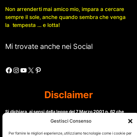
Non arrenderti mai amico mio, impara a cercare
sempre il sole, anche quando sembra che venga
la tempesta … e lotta!
Mi trovate anche nei Social
Facebook
Instagram
YouTube
X
Pinterest
Disclaimer
Si dichiara, ai sensi della legge del 7 Marzo 2001 n. 62 che
questo sito non rientra nella categoria di “Informazione
Gestisci Consenso
periodica” in quanto viene aggiornato ad intervalli non
regolari. Le immagini dei collaboratori detentori del
Per fornire le migliori esperienze, utilizziamo tecnologie come i cookie per