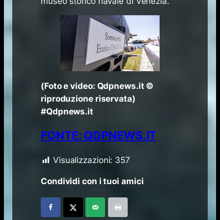
museo storico navale di Venezia.
(Foto e video:
Qdpnews.it ©️
riproduzione riservata)
#Qdpnews.it
FONTE: QDPNEWS.IT
Visualizzazioni:
357
Condividi con i tuoi amici