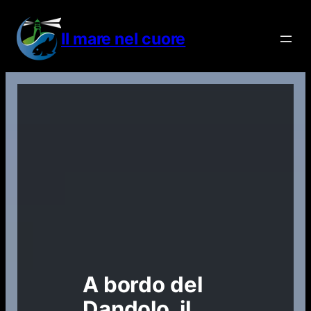
Vai
al
Il mare nel cuore
contenuto
A bordo del
Dandolo, il