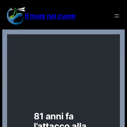
Vai
al
Il mare nel cuore
contenuto
81 anni fa
l’attacco alla