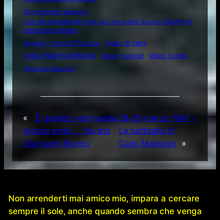
Tour Mondiale Vespucci
Una vita straordinaria inizia con una scelta: Scuola Sottufficiali
della Marina Militare
Video di mare
Vangelis – Song Of The Seas
Video Marina Militare
Video musicali
Video Soldini
“Amerigo Vespucci”
«
È quando vedi quella
28-29 marzo 1941 –
grossa onda … Nunzio
La battaglia di
Giancarlo Bianco
Capo Matapan
»
Non arrenderti mai amico mio, impara a cercare
sempre il sole, anche quando sembra che venga