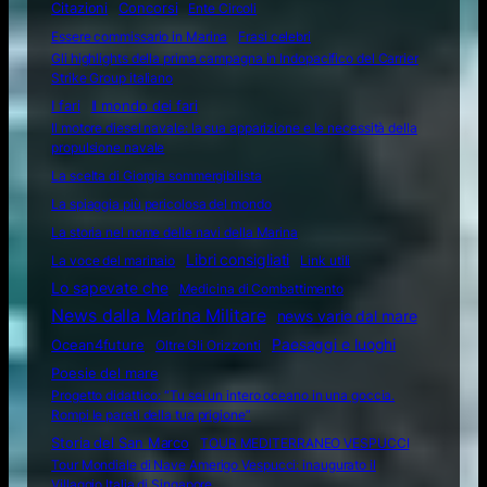
Citazioni
Concorsi
Ente Circoli
Essere commissario in Marina
Frasi celebri
Gli highlights della prima campagna in Indopacifico del Carrier
Strike Group italiano
I fari
Il mondo dei fari
Il motore diesel navale: la sua apparizione e le necessità della
propulsione navale
La scelta di Giorgia sommergibilista
La spiaggia più pericolosa del mondo
La storia nel nome delle navi della Marina
Libri consigliati
La voce del marinaio
Link utili
Lo sapevate che
Medicina di Combattimento
News dalla Marina Militare
news varie dal mare
Ocean4future
Paesaggi e luoghi
Oltre Gli Orizzonti
Poesie del mare
Progetto didattico: “Tu sei un intero oceano in una goccia.
Rompi le pareti della tua prigione”
Storia del San Marco
TOUR MEDITERRANEO VESPUCCI
Tour Mondiale di Nave Amerigo Vespucci: inaugurato il
Villaggio Italia di Singapore