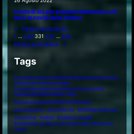
26 Agosto 2022
Limite di età per volontari abbassato a 24
anni: le novità della riforma
←
Pagina precedente
1
…
330
331
332
…
526
Pagina successiva
→
Tags
A bordo del Dandolo il sommergibile utilizzato durante la Guerra
Fredda contro le minacce nucleari
A bordo di Nave Raimondo Montecuccoli il nuovo volto
operativo della Marina Militare (Video)
Alla scoperta del sommergibile Andrea Provana
Amerigo Vespucci
Amm. Paolo Treu
Ammiraglio Paolo Treu
Attualità e curiosità
Analisi Difesa
Aneddoti
Brigata Marina San Marco: una storia di Valore "Per Mare Per
Terram"