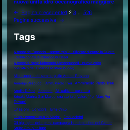
nuova unità idro-oceanografica maggiore
←
Pagina precedente
1
2
3
…
526
Pagina successiva
→
Tags
A bordo del Dandolo il sommergibile utilizzato durante la Guerra
Fredda contro le minacce nucleari
A bordo di Nave Raimondo Montecuccoli il nuovo volto
operativo della Marina Militare (Video)
Alla scoperta del sommergibile Andrea Provana
Amerigo Vespucci
Amm. Paolo Treu
Ammiraglio Paolo Treu
Attualità e curiosità
Analisi Difesa
Aneddoti
Brigata Marina San Marco: una storia di Valore "Per Mare Per
Terram"
Citazioni
Concorsi
Ente Circoli
Essere commissario in Marina
Frasi celebri
Gli highlights della prima campagna in Indopacifico del Carrier
Strike Group italiano