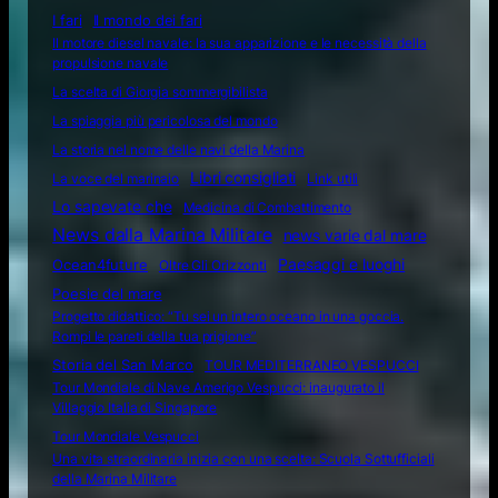
I fari
Il mondo dei fari
Il motore diesel navale: la sua apparizione e le necessità della
propulsione navale
La scelta di Giorgia sommergibilista
La spiaggia più pericolosa del mondo
La storia nel nome delle navi della Marina
Libri consigliati
La voce del marinaio
Link utili
Lo sapevate che
Medicina di Combattimento
News dalla Marina Militare
news varie dal mare
Ocean4future
Paesaggi e luoghi
Oltre Gli Orizzonti
Poesie del mare
Progetto didattico: “Tu sei un intero oceano in una goccia.
Rompi le pareti della tua prigione”
Storia del San Marco
TOUR MEDITERRANEO VESPUCCI
Tour Mondiale di Nave Amerigo Vespucci: inaugurato il
Villaggio Italia di Singapore
Tour Mondiale Vespucci
Una vita straordinaria inizia con una scelta: Scuola Sottufficiali
della Marina Militare