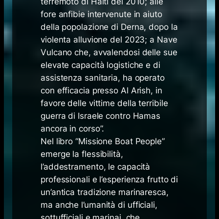
terremoto di Haiti del 2010; alle
fore anfibie intervenute in aiuto
della popolazione di Derna, dopo la
violenta alluvione del 2023; a Nave
Vulcano che, avvalendosi delle sue
elevate capacità logistiche e di
assistenza sanitaria, ha operato
con efficacia presso Al Arish, in
favore delle vittime della terribile
guerra di Israele contro Hamas
ancora in corso”.
Nel libro “Missione Boat People”
emerge la flessibilità,
l’addestramento, le capacità
professionali e l’esperienza frutto di
un’antica tradizione marinaresca,
ma anche l’umanità di ufficiali,
sottufficiali e marinai, che