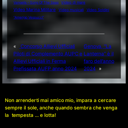
Video di mare
Vangelis – Song Of The Seas
Video Marina Militare
Video musicali
Video Soldini
“Amerigo Vespucci”
«
Concorso Allievi Ufficiali
Genova, “La
Piloti di Complemento AUPC e
Lanterna” è il
Allievi Ufficiali in Ferma
faro dell’anno
Prefissata AUFP anno 2024
2024
»
Non arrenderti mai amico mio, impara a cercare
sempre il sole, anche quando sembra che venga
la tempesta … e lotta!