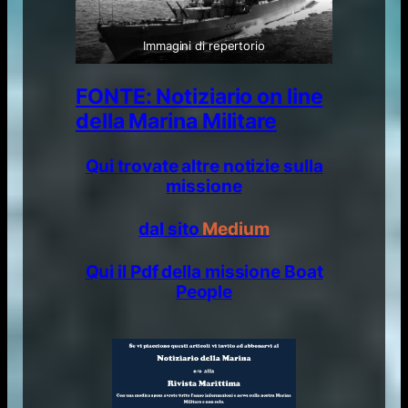
Immagini di repertorio
FONTE: Notiziario on line
della Marina Militare
Qui trovate altre notizie sulla
missione
dal sito
Medium
Qui il Pdf della missione Boat
People