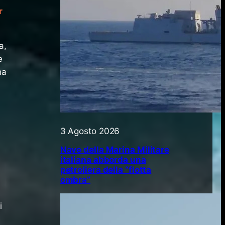
r
a,
e
na
3 Agosto 2026
Nave della Marina Militare
italiana abborda una
petroliera della “flotta
ombra”
i