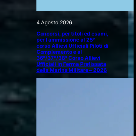
4 Agosto 2026
Concorsi, per titoli ed esami,
per l’ammissione al 25°
corso Allievi Ufficiali Piloti di
Complemento e al
36°/37°/38° Corso Allievi
Ufficiali in Ferma Prefissata
della Marina Militare – 2026