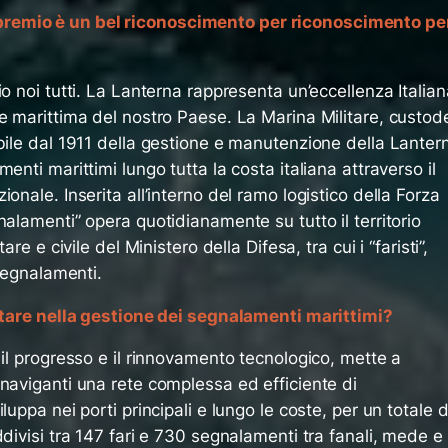
remio è un bel riconoscimento per riconoscimento pe
o noi tutti. La Lanterna rappresenta un’eccellenza Italian
e marittima del nostro Paese. La Marina Militare, custod
bile dal 1911 della gestione e manutenzione della Lanter
enti marittimi lungo tutta la costa italiana attraverso il
onale. Inserita all’interno del ramo logistico della Forza
nalamenti” opera quotidianamente su tutto il territorio
are e civile del Ministero della Difesa, tra cui i “faristi”,
 segnalamenti.
litare nella gestione dei segnalamenti marittimi?
 il progresso e il rinnovamento tecnologico, mette a
naviganti una rete complessa ed efficiente di
luppa nei porti principali e lungo le coste, per un totale d
ddivisi tra 147 fari e 730 segnalamenti tra fanali, mede e