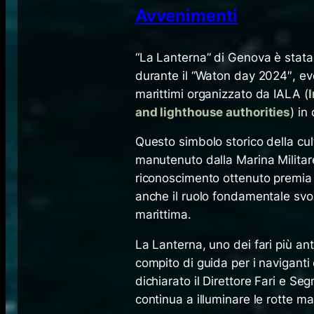
Avvenimenti
“La Lanterna” di Genova è stata i
durante il “Waton day 2024″, ev
marittimi organizzato da IALA (
I
and lighthouse authorities
) in
Questo simbolo storico della cul
manutenuto dalla Marina Militare
riconoscimento ottenuto premia n
anche il ruolo fondamentale svol
marittima.
La Lanterna, uno dei fari più ant
compito di guida per i naviganti 
dichiarato il Direttore Fari e S
continua a illuminare le rotte mar