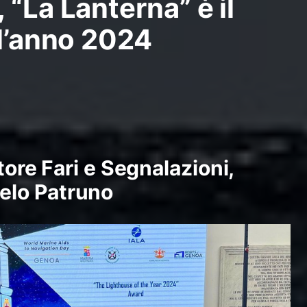
 “La Lanterna” è il
ll’anno 2024
ttore Fari e Segnalazioni,
lo Patruno