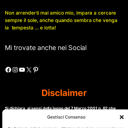
Non arrenderti mai amico mio, impara a cercare
sempre il sole, anche quando sembra che venga
la tempesta … e lotta!
Mi trovate anche nei Social
Facebook
Instagram
YouTube
X
Pinterest
Disclaimer
Si dichiara, ai sensi della legge del 7 Marzo 2001 n. 62 che
questo sito non rientra nella categoria di “Informazione
Gestisci Consenso
periodica” in quanto viene aggiornato ad intervalli non
regolari. Le immagini dei collaboratori detentori del