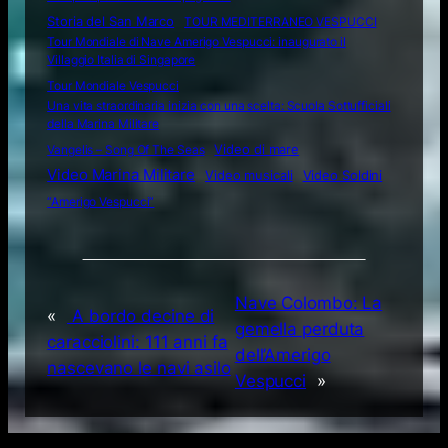
Storia del San Marco
TOUR MEDITERRANEO VESPUCCI
Tour Mondiale di Nave Amerigo Vespucci: inaugurato il
Villaggio Italia di Singapore
Tour Mondiale Vespucci
Una vita straordinaria inizia con una scelta: Scuola Sottufficiali
della Marina Militare
Video di mare
Vangelis – Song Of The Seas
Video Marina Militare
Video musicali
Video Soldini
“Amerigo Vespucci”
Nave Colombo: La
«
A bordo decine di
gemella perduta
caracciolini: 111 anni fa
dell’Amerigo
nascevano le navi asilo
Vespucci
»