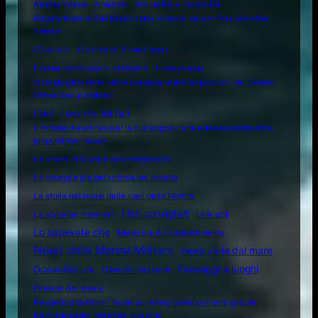
Attualità e curiosità
Analisi Difesa
Aneddoti
Brigata Marina San Marco: una storia di Valore "Per Mare Per
Terram"
Citazioni
Concorsi
Ente Circoli
Essere commissario in Marina
Frasi celebri
Gli highlights della prima campagna in Indopacifico del Carrier
Strike Group italiano
I fari
Il mondo dei fari
Il motore diesel navale: la sua apparizione e le necessità della
propulsione navale
La scelta di Giorgia sommergibilista
La spiaggia più pericolosa del mondo
La storia nel nome delle navi della Marina
Libri consigliati
La voce del marinaio
Link utili
Lo sapevate che
Medicina di Combattimento
News dalla Marina Militare
news varie dal mare
Ocean4future
Paesaggi e luoghi
Oltre Gli Orizzonti
Poesie del mare
Progetto didattico: “Tu sei un intero oceano in una goccia.
Rompi le pareti della tua prigione”