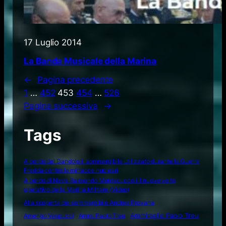
17 Luglio 2014
La Banda Musicale della Marina
←
Pagina precedente
1
…
452
453
454
…
526
Pagina successiva
→
Tags
A bordo del Dandolo il sommergibile utilizzato durante la Guerra
Fredda contro le minacce nucleari
A bordo di Nave Raimondo Montecuccoli il nuovo volto
operativo della Marina Militare (Video)
Alla scoperta del sommergibile Andrea Provana
Amerigo Vespucci
Amm. Paolo Treu
Ammiraglio Paolo Treu