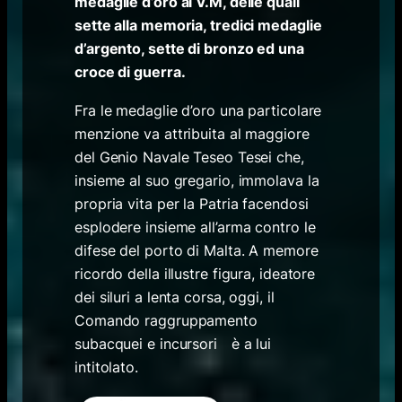
medaglie d’oro al V.M, delle quali
sette alla memoria,
tredici medaglie
d’argento, sette di bronzo ed una
croce di guerra.
Fra le medaglie d’oro una particolare
menzione va attribuita al maggiore
del Genio Navale Teseo Tesei che,
insieme al suo gregario, immolava la
propria vita per la Patria facendosi
esplodere insieme all’arma contro le
difese del porto di Malta. A memore
ricordo della illustre figura, ideatore
dei siluri a lenta corsa, oggi, il
Comando raggruppamento
subacquei e incursori è a lui
intitolato.