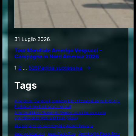
31 Luglio 2026
Tour Mondiale Amerigo Vespucci –
Campagna in Nord America 2026
1
2
…
526
Pagina successiva
→
Tags
A bordo del Dandolo il sommergibile utilizzato durante la Guerra
Fredda contro le minacce nucleari
A bordo di Nave Raimondo Montecuccoli il nuovo volto
operativo della Marina Militare (Video)
Alla scoperta del sommergibile Andrea Provana
Amerigo Vespucci
Amm. Paolo Treu
Ammiraglio Paolo Treu