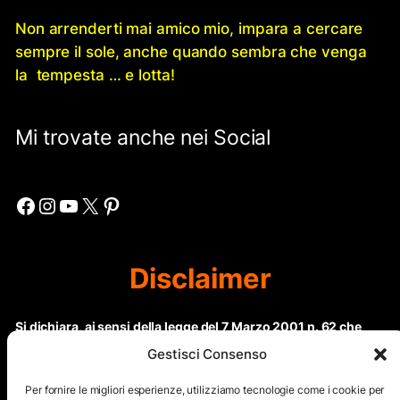
Non arrenderti mai amico mio, impara a cercare
sempre il sole, anche quando sembra che venga
la tempesta … e lotta!
Mi trovate anche nei Social
Facebook
Instagram
YouTube
X
Pinterest
Disclaimer
Si dichiara, ai sensi della legge del 7 Marzo 2001 n. 62 che
questo sito non rientra nella categoria di “Informazione
Gestisci Consenso
periodica” in quanto viene aggiornato ad intervalli non
regolari. Le immagini dei collaboratori detentori del
Per fornire le migliori esperienze, utilizziamo tecnologie come i cookie per