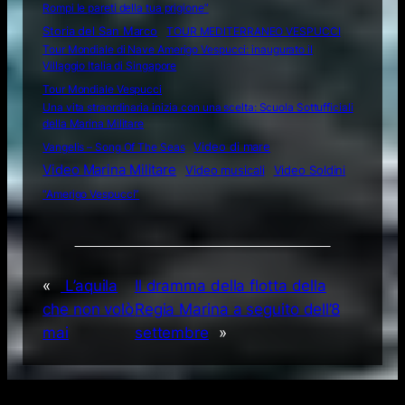
Rompi le pareti della tua prigione”
Storia del San Marco
TOUR MEDITERRANEO VESPUCCI
Tour Mondiale di Nave Amerigo Vespucci: inaugurato il
Villaggio Italia di Singapore
Tour Mondiale Vespucci
Una vita straordinaria inizia con una scelta: Scuola Sottufficiali
della Marina Militare
Video di mare
Vangelis – Song Of The Seas
Video Marina Militare
Video musicali
Video Soldini
“Amerigo Vespucci”
«
L’aquila
Il dramma della flotta della
che non volò
Regia Marina a seguito dell’8
mai
settembre
»