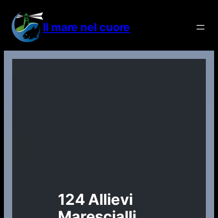
Vai
al
Il mare nel cuore
contenuto
124 Allievi
Marescialli