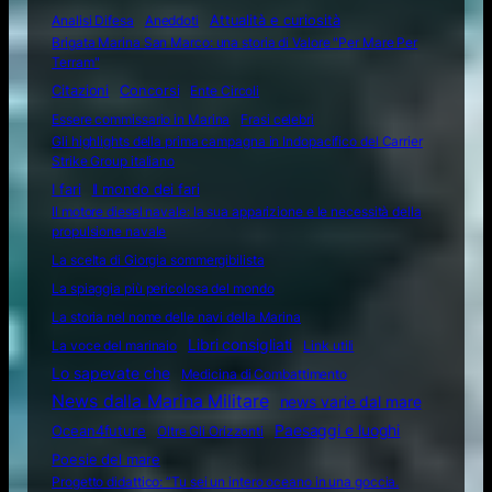
Attualità e curiosità
Analisi Difesa
Aneddoti
Brigata Marina San Marco: una storia di Valore "Per Mare Per
Terram"
Citazioni
Concorsi
Ente Circoli
Essere commissario in Marina
Frasi celebri
Gli highlights della prima campagna in Indopacifico del Carrier
Strike Group italiano
I fari
Il mondo dei fari
Il motore diesel navale: la sua apparizione e le necessità della
propulsione navale
La scelta di Giorgia sommergibilista
La spiaggia più pericolosa del mondo
La storia nel nome delle navi della Marina
Libri consigliati
La voce del marinaio
Link utili
Lo sapevate che
Medicina di Combattimento
News dalla Marina Militare
news varie dal mare
Ocean4future
Paesaggi e luoghi
Oltre Gli Orizzonti
Poesie del mare
Progetto didattico: “Tu sei un intero oceano in una goccia.