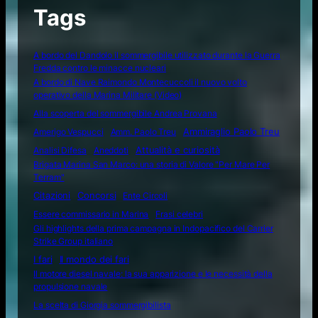
Tags
A bordo del Dandolo il sommergibile utilizzato durante la Guerra
Fredda contro le minacce nucleari
A bordo di Nave Raimondo Montecuccoli il nuovo volto
operativo della Marina Militare (Video)
Alla scoperta del sommergibile Andrea Provana
Amerigo Vespucci
Amm. Paolo Treu
Ammiraglio Paolo Treu
Attualità e curiosità
Analisi Difesa
Aneddoti
Brigata Marina San Marco: una storia di Valore "Per Mare Per
Terram"
Citazioni
Concorsi
Ente Circoli
Essere commissario in Marina
Frasi celebri
Gli highlights della prima campagna in Indopacifico del Carrier
Strike Group italiano
I fari
Il mondo dei fari
Il motore diesel navale: la sua apparizione e le necessità della
propulsione navale
La scelta di Giorgia sommergibilista