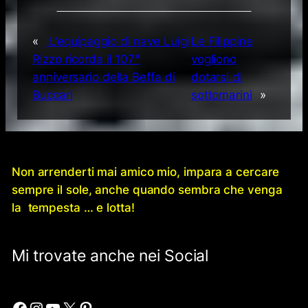
«
L’equipaggio di nave Luigi
Le Filippine
Rizzo ricorda il 107°
vogliono
anniversario della Beffa di
dotarsi di
Buccari
sottomarini
»
Non arrenderti mai amico mio, impara a cercare
sempre il sole, anche quando sembra che venga
la tempesta … e lotta!
Mi trovate anche nei Social
Facebook
Instagram
YouTube
X
Pinterest