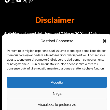
Disclaimer
Si dichiara, ai sensi della legge del 7 Marzo 2001 n. 62 che
questo sito non rientra nella categoria di “Informazione
Gestisci Consenso
periodica” in quanto viene aggiornato ad intervalli non
regolari. Le immagini dei collaboratori detentori del
Per fornire le migliori esperienze, utilizziamo tecnologie come i cookie per
Copyright © sono riproducibili solo dietro specifica
memorizzare e/o accedere alle informazioni del dispositivo. Il consenso a
queste tecnologie ci permetterà di elaborare dati come il comportamento
autorizzazione. Il contenuto del sito, comprensivo di testi e
di navigazione o ID unici su questo sito. Non acconsentire o ritirare il
immagini, eccetto dove espressamente specificato, è
consenso può influire negativamente su alcune caratteristiche e funzioni.
protetto da Copyright © e non può essere riprodotto e
diffuso tramite nessun mezzo elettronico o cartaceo senza
esplicita autorizzazione scritta da parte dello staff di ”Il Mare
Accetta
nel cuore”
Nega
Copyright © All Right Reserved
Visualizza le preferenze
Mappa del Sito