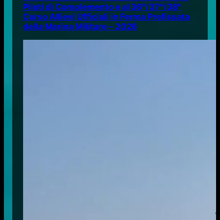
Piloti di Complemento e al 36°/37°/38°
Corso Allievi Ufficiali in Ferma Prefissata
della Marina Militare – 2026