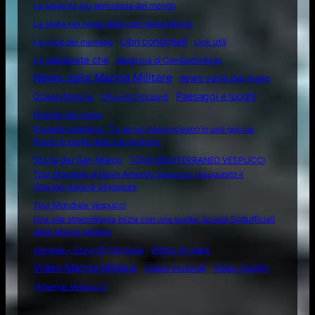
La spiaggia più pericolosa del mondo
La storia nel nome delle navi della Marina
Libri consigliati
La voce del marinaio
Link utili
Lo sapevate che
Medicina di Combattimento
News dalla Marina Militare
news varie dal mare
Ocean4future
Paesaggi e luoghi
Oltre Gli Orizzonti
Poesie del mare
Progetto didattico: “Tu sei un intero oceano in una goccia.
Rompi le pareti della tua prigione”
Storia del San Marco
TOUR MEDITERRANEO VESPUCCI
Tour Mondiale di Nave Amerigo Vespucci: inaugurato il
Villaggio Italia di Singapore
Tour Mondiale Vespucci
Una vita straordinaria inizia con una scelta: Scuola Sottufficiali
della Marina Militare
Video di mare
Vangelis – Song Of The Seas
Video Marina Militare
Video musicali
Video Soldini
“Amerigo Vespucci”