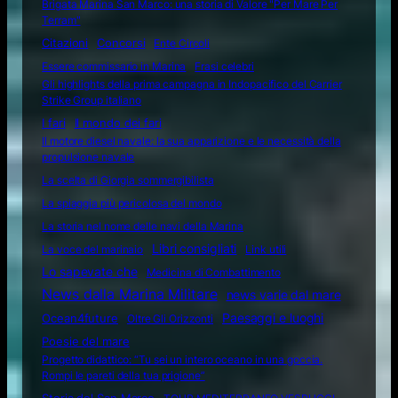
Brigata Marina San Marco: una storia di Valore "Per Mare Per
Terram"
Citazioni
Concorsi
Ente Circoli
Essere commissario in Marina
Frasi celebri
Gli highlights della prima campagna in Indopacifico del Carrier
Strike Group italiano
I fari
Il mondo dei fari
Il motore diesel navale: la sua apparizione e le necessità della
propulsione navale
La scelta di Giorgia sommergibilista
La spiaggia più pericolosa del mondo
La storia nel nome delle navi della Marina
Libri consigliati
La voce del marinaio
Link utili
Lo sapevate che
Medicina di Combattimento
News dalla Marina Militare
news varie dal mare
Ocean4future
Paesaggi e luoghi
Oltre Gli Orizzonti
Poesie del mare
Progetto didattico: “Tu sei un intero oceano in una goccia.
Rompi le pareti della tua prigione”