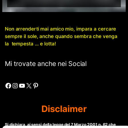
Non arrenderti mai amico mio, impara a cercare
sempre il sole, anche quando sembra che venga
la tempesta … e lotta!
Mi trovate anche nei Social
Facebook
Instagram
YouTube
X
Pinterest
Disclaimer
Si dichiara, ai sensi della legge del 7 Marzo 2001 n. 62 che