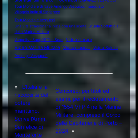
Storia del San Marco
TOUR MEDITERRANEO VESPUCCI
Tour Mondiale di Nave Amerigo Vespucci: inaugurato il
Villaggio Italia di Singapore
Tour Mondiale Vespucci
Una vita straordinaria inizia con una scelta: Scuola Sottufficiali
della Marina Militare
Video di mare
Vangelis – Song Of The Seas
Video Marina Militare
Video musicali
Video Soldini
“Amerigo Vespucci”
«
L’Italia e la
Concorso, per titoli ed
riscoperta del
esami, per il reclutamento
potere
di 1554 VFP 4 nella Marina
marittimo.
Militare, compreso il Corpo
Scrive l’Amm.
delle Capitanerie di Porto –
Sanfelice di
2024
»
Monteforte