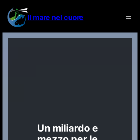
Vai
al
Il mare nel cuore
contenuto
Un miliardo e
mezzo per le