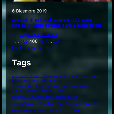
6 Dicembre 2019
Granelli di sabbia ingranditi 300 volte,
uno spettacolo straordinario e inaspettato
←
Pagina precedente
1
…
405
406
407
…
526
Pagina successiva
→
Tags
A bordo del Dandolo il sommergibile utilizzato durante la Guerra
Fredda contro le minacce nucleari
A bordo di Nave Raimondo Montecuccoli il nuovo volto
operativo della Marina Militare (Video)
Alla scoperta del sommergibile Andrea Provana
Amerigo Vespucci
Amm. Paolo Treu
Ammiraglio Paolo Treu
Attualità e curiosità
Analisi Difesa
Aneddoti