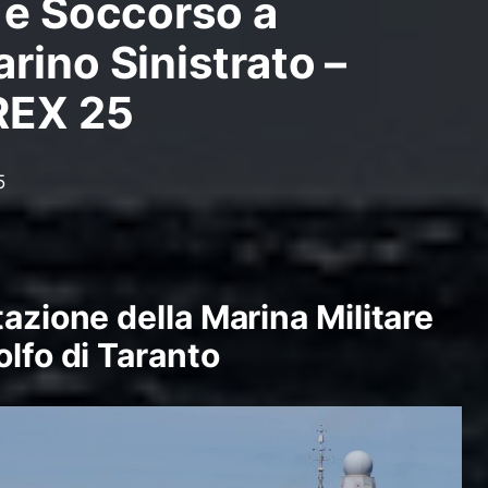
 e Soccorso a
rino Sinistrato –
REX 25
5
tazione della Marina Militare
olfo di Taranto