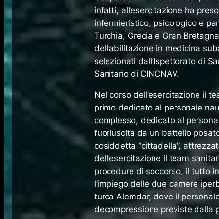
infatti, all’esercitazione ha p
infermieristico, psicologico e p
Turchia, Grecia e Gran Bretagna. I
dell’abilitazione in medicina s
selezionati dall’Ispettorato di S
Sanitario di CINCNAV.
Nel corso dell’esercitazione il t
primo dedicato al personale nau
complesso, dedicato al personal
fuoriuscita da un battello posa
cosiddetta “cittadella”, attrez
dell’esercitazione il team sanita
procedure di soccorso, il tutto in
l’impiego delle due camere iper
turca Alemdar, dove il personale
decompressione previste dalla 