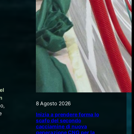
el
n
8 Agosto 2026
so,
e
Inizia a prendere forma lo
scafo del secondo
cacciamine di nuova
generazione CNG per la