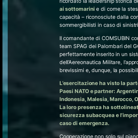
ricordato la leadership storica d
ai sottomarini
e di come la stes
capacità – riconosciute dalla co
sommergibilisti in caso di sinistri
Il comandante di COMSUBIN cont
team SPAG dei Palombari del GOS
perfettamente inserito in un sis
dell’Aereonautica Militare, l’ap
brevissimi e, dunque, la possibilit
L’esercitazione ha visto la par
Paesi NATO e partner: Argentina,
Indonesia, Malesia, Marocco, Om
La loro presenza ha sottolinea
sicurezza subacquea e l’import
caso di emergenza.
Cooperazione non solo sul piano 