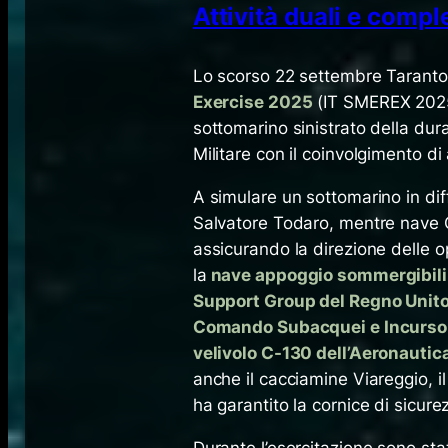
Attività duali e comp
Lo scorso 22 settembre Taranto
Exercise 2025
(IT SMEREX 2025)
sottomarino sinistrato della dura
Militare con il coinvolgimento di 
A simulare un sottomarino in dif
Salvatore Todaro, mentre nave 
assicurando la direzione delle o
la
nave appoggio sommergibili t
Support Group del Regno Unito
Comando Subacquei e Incursori
velivolo C-130 dell’Aeronautica
anche il cacciamine Viareggio, i
ha garantito la cornice di sicure
Durante l’esercitazione sono stat