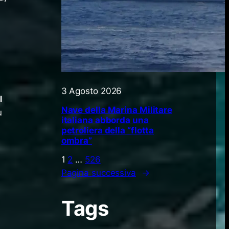
o
3 Agosto 2026
l
Nave della Marina Militare
ù
italiana abborda una
petroliera della “flotta
ombra”
1
2
…
526
Pagina successiva
→
e
Tags