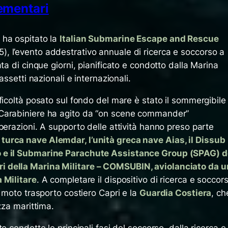
lementari
 ha ospitato la
Italian Submarine Escape and Rescue
, l’evento addestrativo annuale di ricerca e soccorso a
ta di cinque giorni, pianificato e condotto dalla Marina
assetti nazionali e internazionali.
ficoltà posato sul fondo del mare è stato il sommergibile
Carabiniere ha agito da “on scene commander”
perazioni. A supporto delle attività hanno preso parte
urca nave Alemdar, l’unità greca nave Aias, il Dissub
 e il Submarine Parachute Assistance Group (SPAG) d
 della Marina Militare – COMSUBIN, aviolanciato da u
 Militare
. A completare il dispositivo di ricerca e soccor
l moto trasporto costiero Capri e la
Guardia Costiera
, ch
zza marittima.
e condotte le principali fasi del soccorso, dalla ricerca e