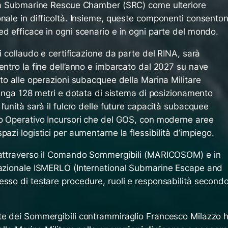
e la Submarine Rescue Chamber (SRC) come ulteriore
onale in difficoltà. Insieme, queste componenti consento
d efficace in ogni scenario e in ogni parte del mondo.
i collaudo e certificazione da parte del RINA, sarà
entro la fine dell’anno e imbarcato dal 2027 su nave
rto alle operazioni subacquee della Marina Militare
 Lunga 128 metri e dotata di sistema di posizionamento
l’unità sarà il fulcro delle future capacità subacquee
po Operativo Incursori che del GOS, con moderne aree
azi logistici per aumentarne la flessibilità d’impiego.
a attraverso il Comando Sommergibili (MARICOSOM) e in
rnazionale ISMERLO (International Submarine Escape and
esso di testare procedure, ruoli e responsabilità second
te dei Sommergibili contrammiraglio Francesco Milazzo 