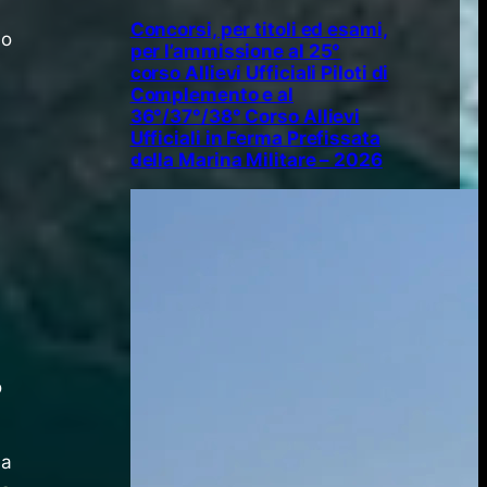
Concorsi, per titoli ed esami,
no
per l’ammissione al 25°
corso Allievi Ufficiali Piloti di
Complemento e al
36°/37°/38° Corso Allievi
Ufficiali in Ferma Prefissata
della Marina Militare – 2026
o
ha