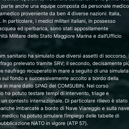
reso parte anche una equipe composta da personale medic
aramedico proveniente da ben 4 diverse nazioni: Italia,
n particolare, i medici militari italiani, in possesso
ubacquea ed iperbarica, sono stati appositamente
anità Militare dello Stato Maggiore Marina e dall’Ufficio
eam sanitario ha simulato due diversi assetti di soccorso. I
frago prelevato tramite SRV; il secondo, decisamente pi
e naufrago recuperato in mare a seguito di una simulata
to sul fondo e successivamente accolto a bordo della
zata in mare dallo SPAG del COMSUBIN. Nel corso
rio ha potuto testare tempi di intervento, triage e
 un contesto internazionale. Di particolare rilievo è stato
bariche imbarcate a bordo di Nave Viareggio e sulla nav
 medico ha potuto simulare l’impiego delle tabelle di
pubblicazione NATO in vigore (ATP 57).