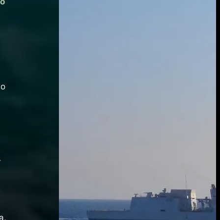
so
so
.
a,