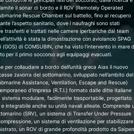
ramite il sonar di bordo e il ROV (Remotely Operated
Submarine Rescue Chamber sul battello, fino al recupero
nte l’aspetto sanitario, dove i naufraghi sono stati
re trasferiti e trattati nelle camere iperbariche dai team
ell’attività è stata la dimostrazione con aviolancio SPAG
 (GOS) di COMSUBIN, che ha visto l’intervento in mare d
o per il primo soccorso agli equipaggi evacuati.
ne per collaudare a bordo dell’unità greca Aias il nuovo
 casse zavorra del sottomarino, sviluppato nell’ambito del
ubmarine Assistance, Ventilation, Escape and Rescue)
poraneo d’Impresa (R.T.I.) formato dalle ditte italiane
 sistema modulare, facilmente trasportabile, progettato
e integrabile anche su unità navali alleate. Comprende 
ttomarino (SRV), un sistema di Transfer Under Pressure
ompressione, un sistema di ventilazione per stabilizzare
sinistrato, un ROV di grande profondità prodotto da Saipe