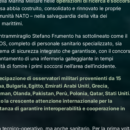
ella Marina Militare nelle
operazioni di ricerca e soccor
sa abbia costruito, consolidato e rinnovato le proprie
munità NATO – nella salvaguardia della vita dei
 marittimi.
rammiraglio Stefano Frumento ha sottolineato come il
, completo di personale sanitario specializzato, sia
tema di sicurezza integrato che garantisce, con il concor
prontamento di una infermeria galleggiante in tempi
à di fornire i primi soccorsi nell’area dell’incidente.
tecipazione di osservatori militari provenienti da 15
 Bulgaria, Egitto, Emirati Arabi Uniti, Grecia,
an, Olanda, Pakistan, Perù, Polonia, Qatar, Stati Uniti
to la crescente attenzione internazionale per la
anza di garantire interoperabilità e cooperazione in
tecnico-operativo, ma anche sanitario. Per la prima volt