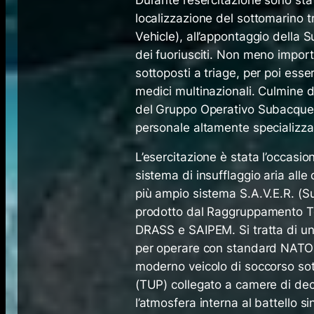
localizzazione del sottomarino t
Vehicle), all’appontaggio della 
dei fuoriusciti. Non meno importa
sottoposti a triage, per poi esse
medici multinazionali. Culmine d
del Gruppo Operativo Subacquei
personale altamente specializzat
L’esercitazione è stata l’occasio
sistema di insufflaggio aria alle
più ampio sistema S.A.V.E.R. (S
prodotto dal Raggruppamento Tem
DRASS e SAIPEM. Si tratta di un
per operare con standard NATO 
moderno veicolo di soccorso so
(TUP) collegato a camere di dec
l’atmosfera interna al battello 