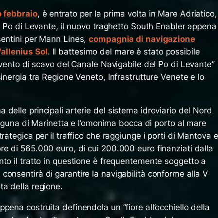
o febbraio
, è entrato per la prima volta in Mare Adriatico,
me Po di Levante, il nuovo traghetto South Enabler appena
sentini per Mann Lines,
compagnia di navigazione
allenius Sol
. Il battesimo del mare è stato possibile
ervento di scavo del Canale Navigabile del Po di Levante”
sinergia tra Regione Veneto, Infrastrutture Venete e lo
delle principali arterie del sistema idroviario del Nord
 Laguna di Marinetta e l’omonima bocca di porto al mare
rategica per il traffico che raggiunge i porti di Mantova 
e di 565.000 euro, di cui 200.000 euro finanziati dalla
nto il tratto in questione è frequentemente soggetto a
onsentirà di garantire la navigabilità conforme alla V
ta della regione.
pena costruita definendola un “fiore all’occhiello della