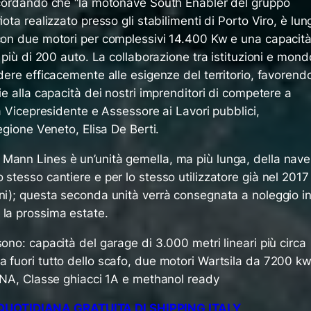
ricordando che “la motonave South Enabler del gruppo
iota realizzato presso gli stabilimenti di Porto Viro, è lun
 con due motori per complessivi 14.400 Kw e una capacit
e più di 200 auto. La collaborazione tra istituzioni e mond
ndere efficacemente alle esigenze del territorio, favorend
ie alla capacità dei nostri imprenditori di competere a
la Vicepresidente e Assessore ai Lavori pubblici,
Regione Veneto, Elisa De Berti.
Mann Lines è un’unità gemella, ma più lunga, della nave
 stesso cantiere e per lo stesso utilizzatore già nel 2017
ini); questa seconda unità verrà consegnata a noleggio i
 la prossima estate.
sono: capacità del garage di 3.000 metri lineari più circa
a fuori tutto dello scafo, due motori Wartsila da 7200 k
RINA, Classe ghiacci 1A e methanol ready
UOTIDIANA GRATUITA DI SHIPPING ITALY