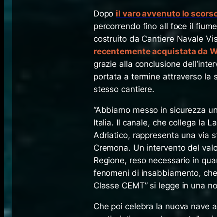
Dopo
il varo avvenuto lo scors
percorrendo fino all foce il fiu
costruito da Cantiere Navale Vi
recentemente acquistata da W
grazie alla conclusione dell’int
portata a termine attraverso la 
stesso cantiere.
“Abbiamo messo in sicurezza una 
Italia. Il canale, che collega la
Adriatico, rappresenta una via st
Cremona. Un intervento del valor
Regione, reso necessario in qua
fenomeni di insabbiamento, che c
Classe CEMT” si legge in una no
Che poi celebra la nuova nave ap