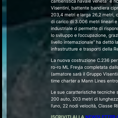
cantieristica navale veneta” e 
Visentini, battente bandiera cipr
203,4 metri e larga 26,2 metri,
di carico di 3.006 metri lineari 
industriale ci permette di rispo
lo sviluppo e l’occupazione, graz
livello internazionale” ha detto 
infrastrutture e trasporti della 
La nuova costruzione C.236 per 
ro-ro ML Freyja completata dallo
(armatore sarà il Gruppo Visent
time charter a Mann Lines entro
Le sue caratteristiche tecniche 
200 auto, 203 metri di lunghezz
l’uno, 22 nodi velocità, Classe 
ISCRIVITI ALLA
NEWSLETTER Q