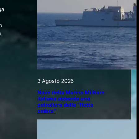
ga
à
o
o
3 Agosto 2026
n
Nave della Marina Militare
italiana abborda una
petroliera della “flotta
ombra”
w