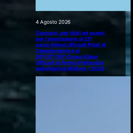
4 Agosto 2026
Concorsi, per titoli ed esami,
per l’ammissione al 25°
corso Allievi Ufficiali Piloti di
Complemento e al
36°/37°/38° Corso Allievi
Ufficiali in Ferma Prefissata
della Marina Militare – 2026