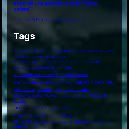
abborda una petroliera della “flotta
ombra”
1
2
…
526
Pagina successiva
→
Tags
A bordo del Dandolo il sommergibile utilizzato durante la Guerra
Fredda contro le minacce nucleari
A bordo di Nave Raimondo Montecuccoli il nuovo volto
operativo della Marina Militare (Video)
Alla scoperta del sommergibile Andrea Provana
Amerigo Vespucci
Amm. Paolo Treu
Ammiraglio Paolo Treu
Attualità e curiosità
Analisi Difesa
Aneddoti
Brigata Marina San Marco: una storia di Valore "Per Mare Per
Terram"
Citazioni
Concorsi
Ente Circoli
Essere commissario in Marina
Frasi celebri
Gli highlights della prima campagna in Indopacifico del Carrier
Strike Group italiano