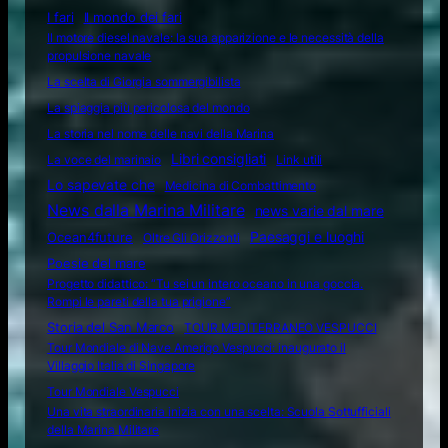
I fari
Il mondo dei fari
Il motore diesel navale: la sua apparizione e le necessità della
propulsione navale
La scelta di Giorgia sommergibilista
La spiaggia più pericolosa del mondo
La storia nel nome delle navi della Marina
Libri consigliati
La voce del marinaio
Link utili
Lo sapevate che
Medicina di Combattimento
News dalla Marina Militare
news varie dal mare
Ocean4future
Paesaggi e luoghi
Oltre Gli Orizzonti
Poesie del mare
Progetto didattico: “Tu sei un intero oceano in una goccia.
Rompi le pareti della tua prigione”
Storia del San Marco
TOUR MEDITERRANEO VESPUCCI
Tour Mondiale di Nave Amerigo Vespucci: inaugurato il
Villaggio Italia di Singapore
Tour Mondiale Vespucci
Una vita straordinaria inizia con una scelta: Scuola Sottufficiali
della Marina Militare