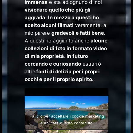
immensa
e sta ad ognuno di noi
visionare quello che più gli
aggrada
.
In mezzo a questi ho
scelto alcuni filmati
veramente, a
mio parere
gradevoli e fatti bene
.
A questi ho aggiunto anche
alcune
collezioni di foto in formato video
di mia proprietà
.
In futuro
cercando e curiosando
estrarrò
altre
fonti di delizia per i propri
occhi e per il proprio spirito.
Fai clic per accettare i cookie marketing
e abilitare questo contenuto