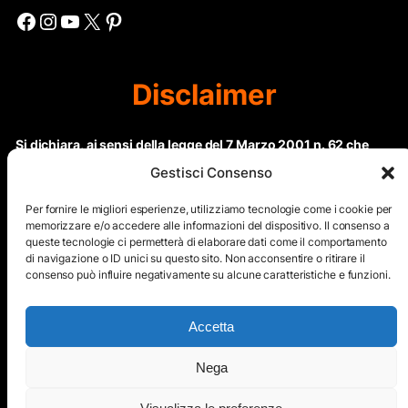
Facebook
Instagram
YouTube
X
Pinterest
Disclaimer
Si dichiara, ai sensi della legge del 7 Marzo 2001 n. 62 che
questo sito non rientra nella categoria di “Informazione
Gestisci Consenso
periodica” in quanto viene aggiornato ad intervalli non
regolari. Le immagini dei collaboratori detentori del
Per fornire le migliori esperienze, utilizziamo tecnologie come i cookie per
Copyright © sono riproducibili solo dietro specifica
memorizzare e/o accedere alle informazioni del dispositivo. Il consenso a
queste tecnologie ci permetterà di elaborare dati come il comportamento
autorizzazione. Il contenuto del sito, comprensivo di testi e
di navigazione o ID unici su questo sito. Non acconsentire o ritirare il
immagini, eccetto dove espressamente specificato, è
consenso può influire negativamente su alcune caratteristiche e funzioni.
protetto da Copyright © e non può essere riprodotto e
diffuso tramite nessun mezzo elettronico o cartaceo senza
esplicita autorizzazione scritta da parte dello staff di ”Il Mare
Accetta
nel cuore”
Nega
Copyright © All Right Reserved