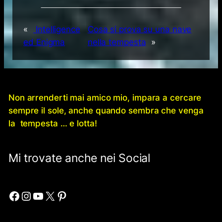
«
Intelligence
Cosa si prova su una nave
ed Enigma
nella tempesta
»
Non arrenderti mai amico mio, impara a cercare
sempre il sole, anche quando sembra che venga
la tempesta … e lotta!
Mi trovate anche nei Social
Facebook
Instagram
YouTube
X
Pinterest