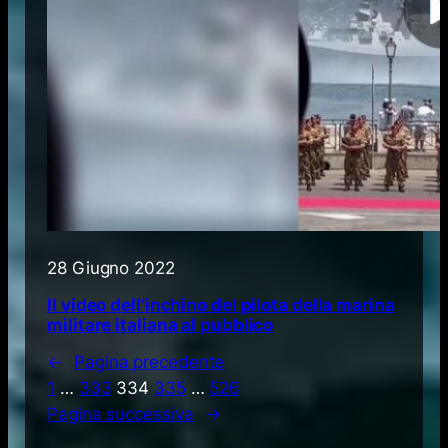
28 Giugno 2022
Il video dell’inchino del pilota della marina
militare italiana al pubblico
←
Pagina precedente
1
…
333
334
335
…
526
Pagina successiva
→