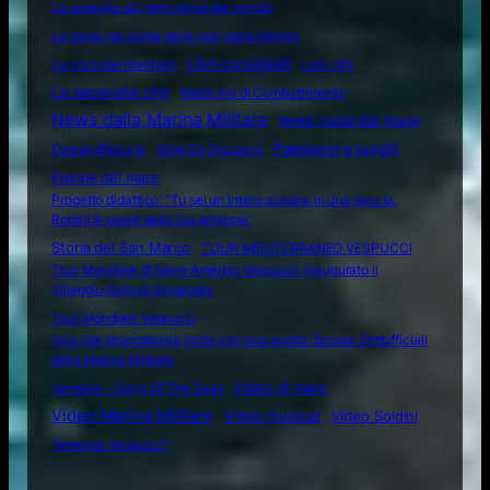
La spiaggia più pericolosa del mondo
La storia nel nome delle navi della Marina
Libri consigliati
La voce del marinaio
Link utili
Lo sapevate che
Medicina di Combattimento
News dalla Marina Militare
news varie dal mare
Ocean4future
Paesaggi e luoghi
Oltre Gli Orizzonti
Poesie del mare
Progetto didattico: “Tu sei un intero oceano in una goccia.
Rompi le pareti della tua prigione”
Storia del San Marco
TOUR MEDITERRANEO VESPUCCI
Tour Mondiale di Nave Amerigo Vespucci: inaugurato il
Villaggio Italia di Singapore
Tour Mondiale Vespucci
Una vita straordinaria inizia con una scelta: Scuola Sottufficiali
della Marina Militare
Video di mare
Vangelis – Song Of The Seas
Video Marina Militare
Video musicali
Video Soldini
“Amerigo Vespucci”