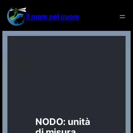
Vai
al
Il mare nel cuore
contenuto
NODO: unità
di misura