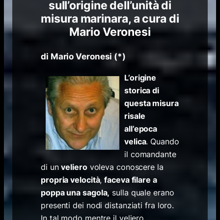
sull’origine dell’unità di
misura marinara, a cura di
Mario Veronesi
di Mario Veronesi
(*)
L’origine
storica di
questa misura
risale
all’epoca
velica
. Quando
il comandante
di un
veliero
voleva conoscere la
propria velocità
,
faceva filare a
poppa una sagola,
sulla quale erano
presenti dei nodi distanziati fra loro.
In tal modo mentre il veliero