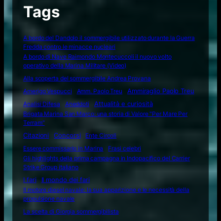
Tags
A bordo del Dandolo il sommergibile utilizzato durante la Guerra
Fredda contro le minacce nucleari
A bordo di Nave Raimondo Montecuccoli il nuovo volto
operativo della Marina Militare (Video)
Alla scoperta del sommergibile Andrea Provana
Amerigo Vespucci
Amm. Paolo Treu
Ammiraglio Paolo Treu
Attualità e curiosità
Analisi Difesa
Aneddoti
Brigata Marina San Marco: una storia di Valore "Per Mare Per
Terram"
Citazioni
Concorsi
Ente Circoli
Essere commissario in Marina
Frasi celebri
Gli highlights della prima campagna in Indopacifico del Carrier
Strike Group italiano
I fari
Il mondo dei fari
Il motore diesel navale: la sua apparizione e le necessità della
propulsione navale
La scelta di Giorgia sommergibilista