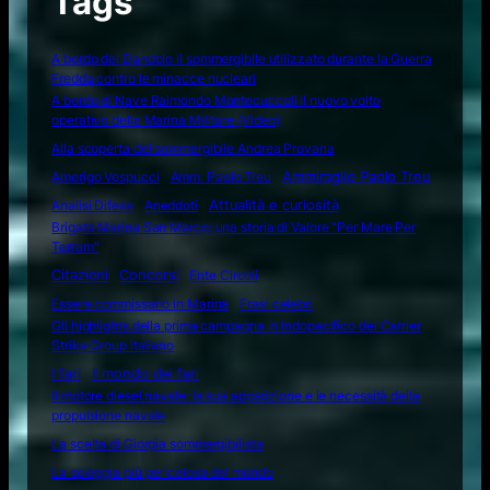
Tags
A bordo del Dandolo il sommergibile utilizzato durante la Guerra
Fredda contro le minacce nucleari
A bordo di Nave Raimondo Montecuccoli il nuovo volto
operativo della Marina Militare (Video)
Alla scoperta del sommergibile Andrea Provana
Amerigo Vespucci
Amm. Paolo Treu
Ammiraglio Paolo Treu
Attualità e curiosità
Analisi Difesa
Aneddoti
Brigata Marina San Marco: una storia di Valore "Per Mare Per
Terram"
Citazioni
Concorsi
Ente Circoli
Essere commissario in Marina
Frasi celebri
Gli highlights della prima campagna in Indopacifico del Carrier
Strike Group italiano
I fari
Il mondo dei fari
Il motore diesel navale: la sua apparizione e le necessità della
propulsione navale
La scelta di Giorgia sommergibilista
La spiaggia più pericolosa del mondo