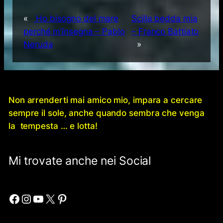
«
Ho bisogno del mare
Scilla bedda mia
perché m’insegna – Pablo
– Franco Battiato
Neruda
»
Non arrenderti mai amico mio, impara a cercare
sempre il sole, anche quando sembra che venga
la tempesta … e lotta!
Mi trovate anche nei Social
Facebook
Instagram
YouTube
X
Pinterest