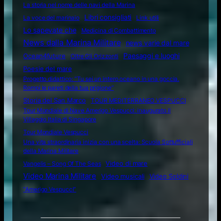
La storia nel nome delle navi della Marina
Libri consigliati
La voce del marinaio
Link utili
Lo sapevate che
Medicina di Combattimento
News dalla Marina Militare
news varie dal mare
Ocean4future
Paesaggi e luoghi
Oltre Gli Orizzonti
Poesie del mare
Progetto didattico: “Tu sei un intero oceano in una goccia.
Rompi le pareti della tua prigione”
Storia del San Marco
TOUR MEDITERRANEO VESPUCCI
Tour Mondiale di Nave Amerigo Vespucci: inaugurato il
Villaggio Italia di Singapore
Tour Mondiale Vespucci
Una vita straordinaria inizia con una scelta: Scuola Sottufficiali
della Marina Militare
Video di mare
Vangelis – Song Of The Seas
Video Marina Militare
Video musicali
Video Soldini
“Amerigo Vespucci”