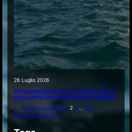
26 Luglio 2026
Prima uscita in mare per nave Quirinale, la
nuova unità idro-oceanografica maggiore
←
Pagina precedente
1
2
3
…
526
Pagina successiva
→