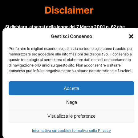
Disclaimer
Si dichiara, ai sensi della legge del 7 Marzo 2001 n. 62 che
questo sito non rientra nella categoria di “Informazione
Gestisci Consenso
periodica” in quanto viene aggiornato ad intervalli non
regolari. Le immagini dei collaboratori detentori del
Per fornire le migliori esperienze, utilizziamo tecnologie come i cookie per
Copyright © sono riproducibili solo dietro specifica
memorizzare e/o accedere alle informazioni del dispositivo. Il consenso a
queste tecnologie ci permetterà di elaborare dati come il comportamento
autorizzazione. Il contenuto del sito, comprensivo di testi e
di navigazione o ID unici su questo sito. Non acconsentire o ritirare il
immagini, eccetto dove espressamente specificato, è
consenso può influire negativamente su alcune caratteristiche e funzioni.
protetto da Copyright © e non può essere riprodotto e
diffuso tramite nessun mezzo elettronico o cartaceo senza
esplicita autorizzazione scritta da parte dello staff di ”Il Mare
Accetta
nel cuore”
Nega
Copyright © All Right Reserved
Visualizza le preferenze
Mappa del Sito
Informativa sui cookie
Informativa sulla Privacy