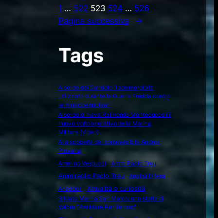
1
…
522
523
524
…
526
Pagina successiva
→
Tags
A bordo del Dandolo il sommergibile
utilizzato durante la Guerra Fredda contro
le minacce nucleari
A bordo di Nave Raimondo Montecuccoli il
nuovo volto operativo della Marina
Militare (Video)
Alla scoperta del sommergibile Andrea
Provana
Amerigo Vespucci
Amm. Paolo Treu
Ammiraglio Paolo Treu
Analisi Difesa
Attualità e curiosità
Aneddoti
Brigata Marina San Marco: una storia di
Valore "Per Mare Per Terram"