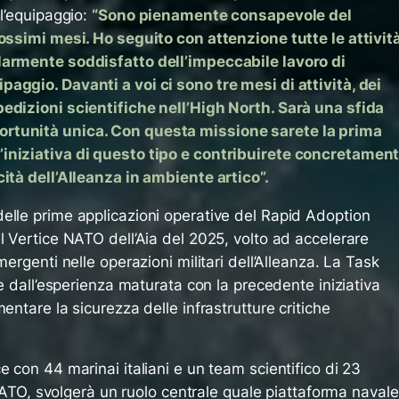
ll’equipaggio:
“Sono pienamente consapevole del
rossimi mesi. Ho seguito con attenzione tutte le attivit
larmente soddisfatto dell’impeccabile lavoro di
aggio. Davanti a voi ci sono tre mesi di attività, dei
edizioni scientifiche nell’High North. Sarà una sfida
rtunità unica. Con questa missione sarete la prima
iniziativa di questo tipo e contribuirete concretamen
ità dell’Alleanza in ambiente artico”.
elle prime applicazioni operative del Rapid Adoption
l Vertice NATO dell’Aia del 2025, volto ad accelerare
mergenti nelle operazioni militari dell’Alleanza. La Task
ne dall’esperienza maturata con la precedente iniziativa
entare la sicurezza delle infrastrutture critiche
e con 44 marinai italiani e un team scientifico di 23
a NATO, svolgerà un ruolo centrale quale piattaforma navale