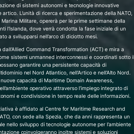
razione di sistemi autonomi e tecnologie innovative
 artico. L’unità di ricerca e sperimentazione della NATO,
Marina Militare, opererà per le prime settimane della
i l’Islanda, dove verrà condotta la fase iniziale di un
 a svilupparsi nell’arco di diciotto mesi.
a dall’Allied Command Transformation (ACT) e mira a
come sistemi unmanned interconnessi e coordinati sotto i
possano garantire una persistente capacità di
idominio nel Nord Atlantico, nell’Artico e nell’Alto Nord.
are nuove capacità di Maritime Domain Awareness,
l’ambiente operativo attraverso l’impiego integrato di
onomi e condivisione in tempo reale delle informazioni.
iziativa è affidato al Centre for Maritime Research and
ATO, con sede alla Spezia, che da anni rappresenta un
ale nello sviluppo di tecnologie autonome per l’ambiente
entazione coinvolgeranno inoltre sistemi e soluzioni