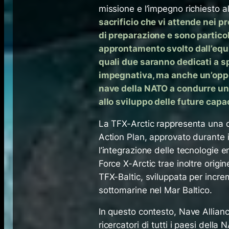
missione e l’impegno richiesto a
sacrificio che vi attende nei p
di preparazione e sono partico
approntamento svolto dall’equip
quali due saranno dedicati a sp
impegnativa, ma anche un’oppo
nave della NATO a condurre un’
allo sviluppo delle future capac
La TFX-Arctic rappresenta una d
Action Plan, approvato durante i
l’integrazione delle tecnologie e
Force X-Arctic trae inoltre origi
TFX-Baltic, sviluppata per increm
sottomarine nel Mar Baltico.
In questo contesto, Nave Allianc
ricercatori di tutti i paesi dell