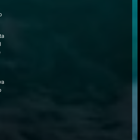
o
ta
l
e
va
o