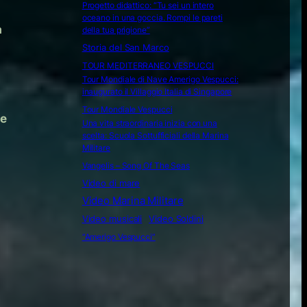
Progetto didattico: “Tu sei un intero
oceano in una goccia. Rompi le pareti
à
della tua prigione”
Storia del San Marco
TOUR MEDITERRANEO VESPUCCI
Tour Mondiale di Nave Amerigo Vespucci:
inaugurato il Villaggio Italia di Singapore
Tour Mondiale Vespucci
te
Una vita straordinaria inizia con una
scelta: Scuola Sottufficiali della Marina
Militare
Vangelis – Song Of The Seas
Video di mare
Video Marina Militare
Video musicali
Video Soldini
“Amerigo Vespucci”