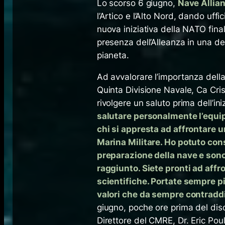
​Lo scorso 6 giugno,
Nave Allia
l’Artico e l’Alto Nord, dando uff
nuova iniziativa della NATO fina
presenza dell’Alleanza in una de
pianeta.
Ad avvalorare l’importanza della
Quinta Divisione Navale, Ca Cris
rivolgere un saluto prima dell’in
salutare personalmente l’equip
chi si appresta ad affrontare u
Marina Militare. Ho potuto const
preparazione della nave e sono
raggiunto. Siete pronti ad aff
scientifiche. Portate sempre pi
valori che da sempre contraddi
giugno, poche ore prima del diso
Direttore del CMRE, Dr. Eric Poul