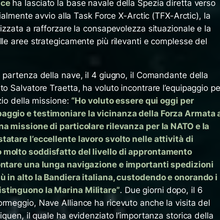
nce
ha lasciato la base navale della Spezia diretta verso
icialmente avvio alla Task Force X-Arctic (TFX-Arctic), la
lizzata a rafforzare la consapevolezza situazionale e la
lle aree strategicamente più rilevanti e complesse del
 partenza della nave, il 4 giugno, il Comandante della
to Salvatore Traetta, ha voluto incontrare l’equipaggio pe
izio della missione:
“Ho voluto essere qui oggi per
aggio e testimoniare la vicinanza della Forza Armata 
na missione di particolare rilevanza per la NATO e la
atare l’eccellente lavoro svolto nelle attività di
 molto soddisfatto del livello di approntamento
rontare una lunga navigazione e importanti spedizioni
ù in alto la Bandiera italiana, custodendo e onorando i
stinguono la Marina Militare”
. Due giorni dopo, il 6
rmeggio, Nave Alliance ha ricevuto anche la visita del
iquen, il quale ha evidenziato l’importanza storica della