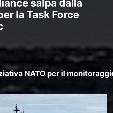
liance salpa dalla
per la Task Force
c
iziativa NATO per il monitoraggi