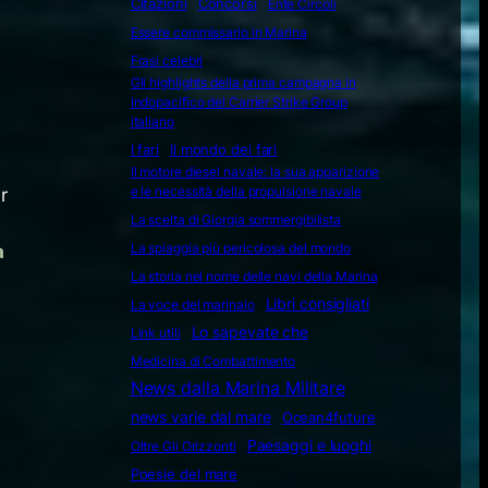
Citazioni
Concorsi
Ente Circoli
Essere commissario in Marina
Frasi celebri
Gli highlights della prima campagna in
Indopacifico del Carrier Strike Group
italiano
I fari
Il mondo dei fari
Il motore diesel navale: la sua apparizione
e le necessità della propulsione navale
r
La scelta di Giorgia sommergibilista
La spiaggia più pericolosa del mondo
a
La storia nel nome delle navi della Marina
Libri consigliati
La voce del marinaio
Lo sapevate che
Link utili
Medicina di Combattimento
News dalla Marina Militare
news varie dal mare
Ocean4future
Paesaggi e luoghi
Oltre Gli Orizzonti
Poesie del mare