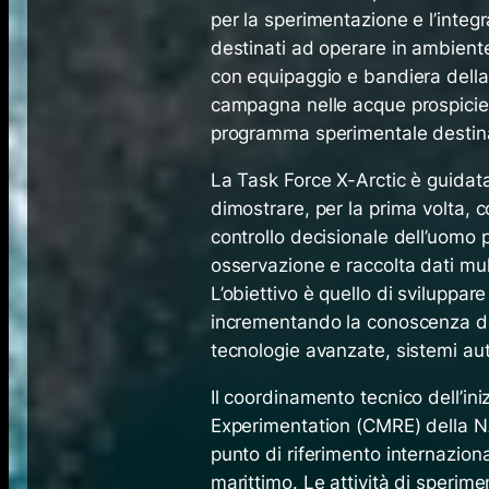
per la sperimentazione e l’integ
destinati ad operare in ambiente
con equipaggio e bandiera della 
campagna nelle acque prospicient
programma sperimentale destinato
La Task Force X-Arctic è guidat
dimostrare, per la prima volta, 
controllo decisionale dell’uomo 
osservazione e raccolta dati mult
L’obiettivo è quello di svilupp
incrementando la conoscenza del
tecnologie avanzate, sistemi aut
Il coordinamento tecnico dell’in
Experimentation (CMRE) della N
punto di riferimento internazion
marittimo. Le attività di sperim