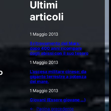
Ultimi
articoli
1 Maggio 2013
Il ritrovamento del Mars:
dopo 400 anni ricompare
dagli abissi con il suo tesoro
1 Maggio 2013
o
L’ascesa militare cinese: da
gigante terrestre a potenza
del mare.
1 Maggio 2013
Giovani (Essere giovane …)
←
Pagina precedente