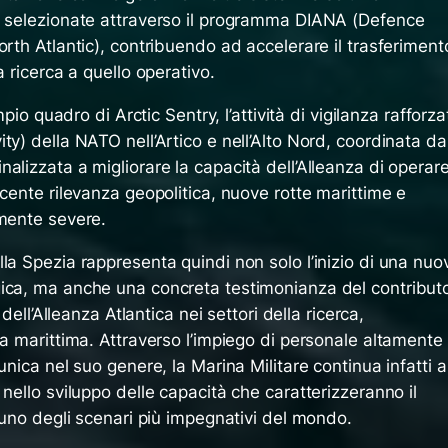
e selezionate attraverso il programma DIANA (Defence
orth Atlantic), contribuendo ad accelerare il trasferiment
a ricerca a quello operativo.
mpio quadro di Arctic Sentry, l’attività di vigilanza rafforza
ty) della NATO nell’Artico e nell’Alto Nord, coordinata da
alizzata a migliorare la capacità dell’Alleanza di operar
scente rilevanza geopolitica, nuove rotte marittime e
rmente severe.
la Spezia rappresenta quindi non solo l’inizio di una nuo
ica, ma anche una concreta testimonianza del contribut
 dell’Alleanza Atlantica nei settori della ricerca,
za marittima. Attraverso l’impiego di personale altamente
unica nel suo genere, la Marina Militare continua infatti a
nello sviluppo delle capacità che caratterizzeranno il
n uno degli scenari più impegnativi del mondo.